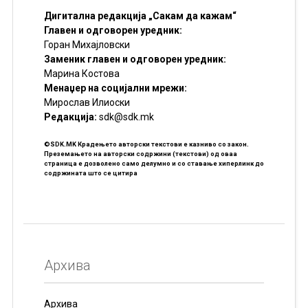
Дигитална редакција „Сакам да кажам“
Главен и одговорен уредник:
Горан Михајловски
Заменик главен и одговорен уредник:
Марина Костова
Менаџер на социјални мрежи:
Мирослав Илиоски
Редакцијa:
sdk@sdk.mk
©SDK.MK Крадењето авторски текстови е казниво со закон.
Преземањето на авторски содржини (текстови) од оваа
страница е дозволено само делумно и со ставање хиперлинк до
содржината што се цитира
Архива
Архива