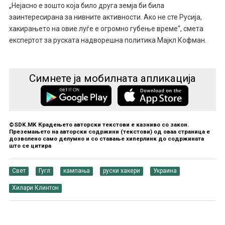
„Нејасно е зошто која било друга земја би била
заинтересирана за нивните активности. Ако не сте Русија,
хакирањето на овие луѓе е огромно губење време“, смета
експертот за руската надворешна политика Мајкл Кофман.
Симнете ја мобилната апликација
©SDK.MK Крадењето авторски текстови е казниво со закон.
Преземањето на авторски содржини (текстови) од оваа страница е
дозволено само делумно и со ставање хиперлинк до содржината
што се цитира
Свет
Гугл
кампања
руски хакери
Украина
Хилари Клинтон