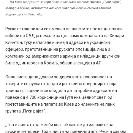
На мета на руските хакери биле и членката на панк групата „Пуси рајот“,
Марија Алехина, активистот Алексеј Навални и бизнисменот Михаил
Ходорковски (Фото: АП)
Руските хакери кои се вмешаа во ланските претседателски
избори во САД ја немале за цел само кампањата на Хилари
Клинтон, туку напаѓале и и-мејл адреси на украински
офицери, претставници на руската опозиција, лица и
компании од американската армија и илјадници други кои
биле од интерес на Кремљ, објави агенцијата АП.
Оваа листа дава докази за директната поврзаност на
хакерите со руската влада и ја открива операцијата која
траела со години и се обидела да ги пробие адресите на
повеќе од 4.700 корисници на Гугл низ целиот свет, од
претставниците на папата во Киев до членките на панк
групата „Пуси рајот“.
„Тоа е листата на желби кого сѐ сакате да изложите на
руските интереси. Тоа е листа на поединци што Русија сакала