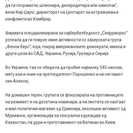
да ги посрамоти, шпионира, дискредитира или замолчи“,
вели Кир Џајлс, директорот на Центарот за истражување
конфликти во Кембриџ.
Фирмата специјализирана за сајбербезбедност „Секјурворкс“
успеала да ги поврзе овие активности со хакерската група
„Фенси берс“, која, покрај американските демократи, имала и
други цели во САД, Украина, Русија, Грузија и Сирија.
Во Украина, таа се обидела да пробие најмалку 545 налози,
меѓу кои и оние на претседателот Порошенко и на неговиот
син Алексеј.
На домашен терен, групата се фокусирала на противниците
на режимот и на десетина новинари, а на листата се наоѓаат
и мал политички магазин од Ерменија, еколошки активист од
Мурманск, организација за сексуална едукација од
Казахстан, па дури и претставникот на Ватикан во Киев.