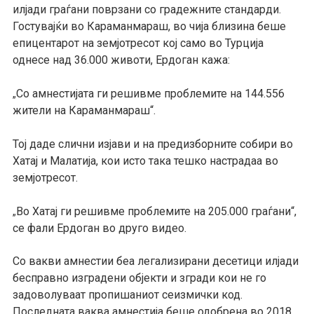
илјади граѓани поврзани со градежните стандарди.
Гостувајќи во Караманмараш, во чија близина беше
епицентарот на земјотресот кој само во Турција
однесе над 36.000 животи, Ердоган кажа:
Со амнестијата ги решивме проблемите на 144.556
„
жители на Караманмараш“.
Тој даде слични изјави и на предизборните собири во
Хатај и Малатија, кои исто така тешко настрадаа во
земјотресот.
Во Хатај ги решивме проблемите на 205.000 граѓани“,
„
се фали Ердоган во друго видео.
Со вакви амнестии беа легализирани десетици илјади
бесправно изградени објекти и згради кои не го
задоволуваат пропишаниот сеизмички код.
Последната ваква амнестија беше одобрена во 2018.