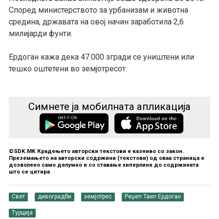
Според министерството за урбанизам и животна
средина, државата на овој начин заработила 2,6
милијарди фунти.
Ердоган кажа дека 47.000 згради се уништени или
тешко оштетени во земјотресот.
Симнете ја мобилната апликација
©SDK.MK Крадењето авторски текстови е казниво со закон.
Преземањето на авторски содржини (текстови) од оваа страница е
дозволено само делумно и со ставање хиперлинк до содржината
што се цитира
Свет
дивоградби
земјотрес
Реџеп Таип Ердоган
Турција