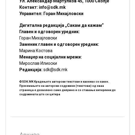
Ул. Александар Мартулков 45, 1000 Скопје
Контакт:
info@sdk.mk
Управител: Горан Михајловски
Дигитална редакција „Сакам да кажам“
Главен и одговорен уредник:
Горан Михајловски
Заменик главен и одговорен уредник:
Марина Костова
Менаџер на социјални мрежи:
Мирослав Илиоски
Редакцијa:
sdk@sdk.mk
©SDK.MK Крадењето авторски текстови е казниво со закон.
Преземањето на авторски содржини (текстови) од оваа
страница е дозволено само делумно и со ставање хиперлинк до
содржината што се цитира
Архива