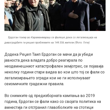
Ердоган токму во Караманмараш се фалеше дека со легализација на
дивоградбите ги решил проблемите на 144.556 жители (Фото: Гети)
Додека Реџеп Таип Ердоган се мачи да ја убеди
јавноста дека владата добро реагирала по
неодамнешниот катастрофален земјотрес, се појавија
неколку години стари видеа во кои што тој се фали со
легализирањето згради кои не ги исполнуваат
сеизмичките градежни правила.
Во снимките од предизборната кампања во 2019
година, Ердоган се фали како со својата политика на
амнестија ги отстранил главоболките на стотици