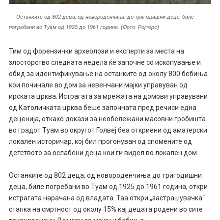
Останките од 802 деца, од новороденчиња до тригодишни деца, биле
погребани во Туам од 1925 до 1961 година. (Фото: Ројтерс)
Тим од форензички археолози и експерти за места на
злосторство следната недела ќе започне со ископување и
обид за идентификување на останките од околу 800 бебиња
кои починале во дом за невенчани мајки управуван од
ирската црква. Истрагата за мрежата на домови управувани
од Католичката црква беше започната пред речиси една
деценија, откако докази за необележани масовни гробишта
во градот Туам во округот Голвеј беа откриени од аматерски
локален историчар, кој бил прогонуван од спомените од
детството за ослабени деца кои ги видел во локален дом.
Останките од 802 деца, од новороденчиња до тригодишни
деца, биле погребани во Туам од 1925 до 1961 година, откри
истрагата нарачана од владата. Таа откри „застрашувачка“
стапка на смртност од околу 15% кај децата родени во сите