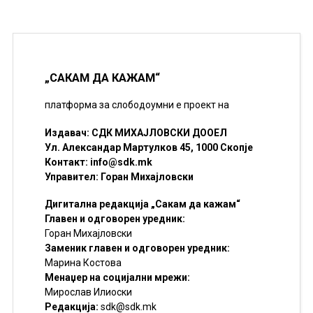
„САКАМ ДА КАЖАМ“
платформа за слободоумни е проект на
Издавач: СДК МИХАЈЛОВСКИ ДООЕЛ
Ул. Александар Мартулков 45, 1000 Скопје
Контакт:
info@sdk.mk
Управител: Горан Михајловски
Дигитална редакција „Сакам да кажам“
Главен и одговорен уредник:
Горан Михајловски
Заменик главен и одговорен уредник:
Марина Костова
Менаџер на социјални мрежи:
Мирослав Илиоски
Редакцијa:
sdk@sdk.mk