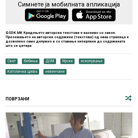
Симнете ја мобилната апликација
©SDK.MK Крадењето авторски текстови е казниво со закон.
Преземањето на авторски содржини (текстови) од оваа страница е
дозволено само делумно и со ставање хиперлинк до содржината
што се цитира
Свет
бебиња
ДОМ
Ирска
ископување
Католичка црква
невенчани
ПОВРЗАНИ