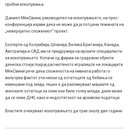
пробни ископувања.
Даниел МекСвини, раководител на ископувањето, на прес-
конференција изјави дека не може да ја потцени тежината на
„неверојатно сложениот“ проект.
Експерти од Колумбија, Шпанија, Велика Британија, Канада,
Австралија и САД им се придружија на ирските специјалисти
за ископувањето. Копачи од фирма за градежни објекти
денеска стоеја покрај расчистеното игралиште на локацијата.
МекСвини рече дека сложеноста на нивната работа го
вклучува фактот оти некои од остатоците од бебиња се
измешани под земја, тешко е да разликуваат машките од
женските остатоци за оние кои биле толку млади, дали може
да се земе ДНК, како и недостатокот на архивски податоци.
Властите очекуваат ископувањето да трае околу две години.