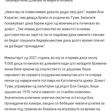
таканаречени Домови за мајки и бебиња.
„Никогаш не помисливме дека ќе дојде овој ден“, изјави Ана
Кориган, чии двајца браќа се родени во Туам. Записите
покажуваат дека барем едно од момчињата починало во
домот. „Тие немаа достоинство во животот и немаа
достоинство во смртта, па се надевам дека нивните гласови
ќе бидат слушнати бидејќи мислам дека долго време плачат
за да бидат пронајдени.“
Извештајот од 2021 година, во кој се открива дека околу
9.000 деца починале во домовите каде што младите бремени
жени биле криени од општеството со децении, беше
најновиот во серијата осудувачки извештаи што ги открија
некои од најмрачните поглавја на Католичката црква. Домот
Туам, управуван од калуѓерки од редот Бон Секурс, беше
срушен во 1970-тите и заменет со станбен комплекс.
Значителни количини човечки скелетни остатоци беа
пронајдени во комори, заедно со бебешки чевли и штипки за
пелени под тревник во близина на игралиште за време на