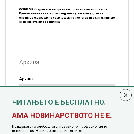
©SDK.MK Крадењето авторски текстови е казниво со закон.
Преземањето на авторски содржини (текстови) од оваа
страница е дозволено само делумно и со ставање хиперлинк до
содржината што се цитира
Архива
Архива
ЧИТАЊЕТО Е БЕСПЛАТНО.
Колумната
САКАМ ДА КАЖАМ
излегува од 12
АМА НОВИНАРСТВОТО НЕ Е.
јануари, 1991 година
Поддржете го слободното, независно, професионално
новинарство. Новинарство со интегритет.