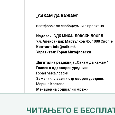
„САКАМ ДА КАЖАМ“
платформа за слободоумни е проект на
Издавач: СДК МИХАЈЛОВСКИ ДООЕЛ
Ул. Александар Мартулков 45, 1000 Скопје
Контакт:
info@sdk.mk
Управител: Горан Михајловски
Дигитална редакција „Сакам да кажам“
Главен и одговорен уредник:
Горан Михајловски
Заменик главен и одговорен уредник:
Марина Костова
Менаџер на социјални мрежи:
Мирослав Илиоски
Редакцијa:
sdk@sdk.mk
ЧИТАЊЕТО Е БЕСПЛА
©SDK.MK Крадењето авторски текстови е казниво со закон.
Преземањето на авторски содржини (текстови) од оваа