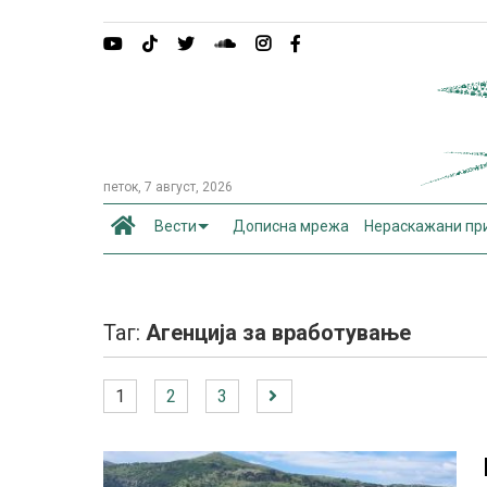
петок, 7 август, 2026
Вести
Дописна мрежа
Нераскажани пр
Таг:
Агенција за вработување
1
2
3