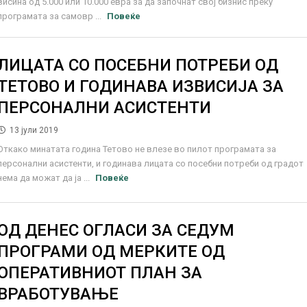
висина од 5.000 или 10.000 евра за да започнат свој бизнис преку
програмата за самовр ...
Повеќе
ЛИЦАТА СО ПОСЕБНИ ПОТРЕБИ ОД
ТЕТОВО И ГОДИНАВА ИЗВИСИЈА ЗА
ПЕРСОНАЛНИ АСИСТЕНТИ
13 јули 2019
Откако минатата година Тетово не влезе во пилот програмата за
персонални асистенти, и годинава лицата со посебни потреби од градот
нема да можат да ја ...
Повеќе
ОД ДЕНЕС ОГЛАСИ ЗА СЕДУМ
ПРОГРАМИ ОД МЕРКИТЕ ОД
ОПЕРАТИВНИОТ ПЛАН ЗА
ВРАБОТУВАЊЕ