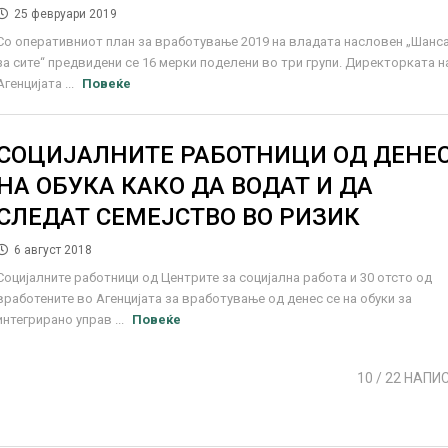
25 февруари 2019
Со оперативниот план за вработување 2019 на владата насловен „Шанс
за сите“ предвидени се 16 мерки поделени во три групи. Директорката н
Агенцијата ...
Повеќе
СОЦИЈАЛНИТЕ РАБОТНИЦИ ОД ДЕНЕ
НА ОБУКА КАКО ДА ВОДАТ И ДА
СЛЕДАТ СЕМЕЈСТВО ВО РИЗИК
6 август 2018
Социјалните работници од Центрите за социјална работа и 30 отсто од
вработените во Агенцијата за вработување од денес се на обуки за
интегрирано управ ...
Повеќе
10
/ 22 НАПИ