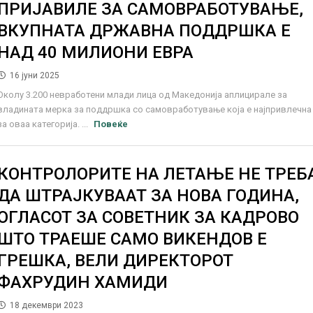
ПРИЈАВИЛЕ ЗА САМОВРАБОТУВАЊЕ,
ВКУПНАТА ДРЖАВНА ПОДДРШКА Е
НАД 40 МИЛИОНИ ЕВРА
16 јуни 2025
Околу 3.200 невработени млади лица од Македонија аплицирале за
владината мерка за поддршка со самовработување која е најпривлечна
за оваа категорија. ...
Повеќе
КОНТРОЛОРИТЕ НА ЛЕТАЊЕ НЕ ТРЕБ
ДА ШТРАЈКУВААТ ЗА НОВА ГОДИНА,
ОГЛАСОТ ЗА СОВЕТНИК ЗА КАДРОВО
ШТО ТРАЕШЕ САМО ВИКЕНДОВ Е
ГРЕШКА, ВЕЛИ ДИРЕКТОРОТ
ФАХРУДИН ХАМИДИ
18 декември 2023