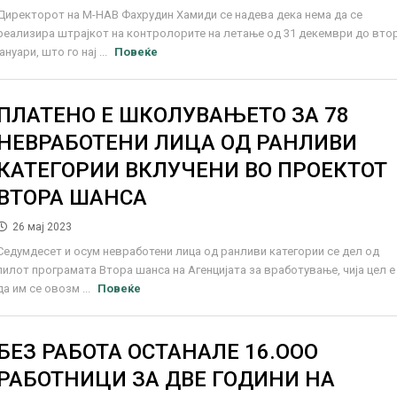
Директорот на М-НАВ Фахрудин Хамиди се надева дека нема да се
реализира штрајкот на контролорите на летање од 31 декември до вто
јануари, што го нај ...
Повеќе
ПЛАТЕНО Е ШКОЛУВАЊЕТО ЗА 78
НЕВРАБОТЕНИ ЛИЦА ОД РАНЛИВИ
КАТЕГОРИИ ВКЛУЧЕНИ ВО ПРОЕКТОТ
ВТОРА ШАНСА
26 мај 2023
Седумдесет и осум невработени лица од ранливи категории се дел од
пилот програмата Втора шанса на Агенцијата за вработување, чија цел е
да им се овозм ...
Повеќе
БЕЗ РАБОТА ОСТАНАЛЕ 16.ООО
РАБОТНИЦИ ЗА ДВЕ ГОДИНИ НА