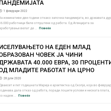
ПАНДЕМИЈАТА
1 февруари 2022
За изминативе две години откако започна пандемијата, во државата ду
16.000 работници биле отпуштени од работа. Од Агенцијата за
вработување велат де ...
Повеќе
ИСЕЛУВАЊЕТО НА ЕДЕН МЛАД
ОБРАЗОВАН ЧОВЕК ЈА ЧИНИ
ДРЖАВАТА 40.000 ЕВРА, 30 ПРОЦЕНТ
ОД МЛАДИТЕ РАБОТАТ НА ЦРНО
28 јули 2020
Дваесет и пет годишната Марија е архитектка од Скопје, која во февруа
годинава дала отказ од работа, поради лошите услови и ниската плата,
со надеж ...
Повеќе