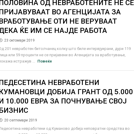
ПОЛОВИНА ОД НЕВРАБОТЕНИТЕ НЕ С
ПРИЈАВУВААТ ВО АГЕНЦИЈАТА ЗА
ВРАБОТУВАЊЕ ОТИ НЕ ВЕРУВААТ
ДЕКА ЌЕ ИМ СЕ НАЈДЕ РАБОТА
23 октомври 2019
Од 201 невработен битолчанец колку што биле интервјуирани, дури 119
лица или 59 проценти не се пријавени во Агенцијата за вработување,
покажа истражув ...
Повеќе
ПЕДЕСЕТИНА НЕВРАБОТЕНИ
КУМАНОВЦИ ДОБИЈА ГРАНТ ОД 5.000
И 10.000 ЕВРА ЗА ПОЧНУВАЊЕ СВОЈ
БИЗНИС
20 септември 2019
Педесетина невработени од Куманово добија неповратни средства во