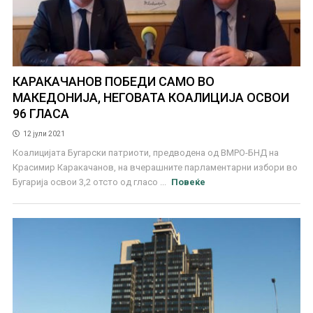
КАРАКАЧАНОВ ПОБЕДИ САМО ВО
МАКЕДОНИЈА, НЕГОВАТА КОАЛИЦИЈА ОСВОИ
96 ГЛАСА
12 јули 2021
Коалицијата Бугарски патриоти, предводена од ВМРО-БНД на
Красимир Каракачанов, на вчерашните парламентарни избори во
Бугарија освои 3,2 отсто од гласо ...
Повеќе