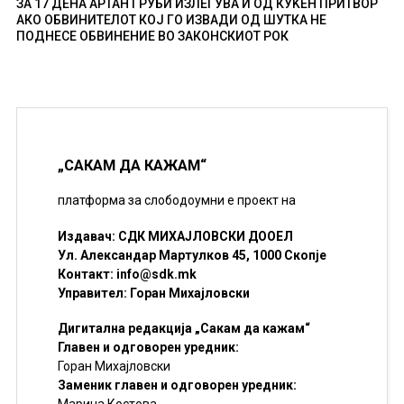
ЗА 17 ДЕНА АРТАН ГРУБИ ИЗЛЕГУВА И ОД КУЌЕН ПРИТВОР
АКО ОБВИНИТЕЛОТ КОЈ ГО ИЗВАДИ ОД ШУТКА НЕ
ПОДНЕСЕ ОБВИНЕНИЕ ВО ЗАКОНСКИОТ РОК
„САКАМ ДА КАЖАМ“
платформа за слободоумни е проект на
Издавач: СДК МИХАЈЛОВСКИ ДООЕЛ
Ул. Александар Мартулков 45, 1000 Скопје
Контакт:
info@sdk.mk
Управител: Горан Михајловски
Дигитална редакција „Сакам да кажам“
Главен и одговорен уредник:
Горан Михајловски
Заменик главен и одговорен уредник: