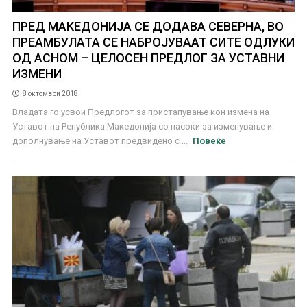
ПРЕД МАКЕДОНИЈА СЕ ДОДАВА СЕВЕРНА, ВО
ПРЕАМБУЛАТА СЕ НАБРОЈУВААТ СИТЕ ОДЛУКИ
ОД АСНОМ – ЦЕЛОСЕН ПРЕДЛОГ ЗА УСТАВНИ
ИЗМЕНИ
8 октомври 2018
Владата го усвои Предлогот за пристапување кон измена на
Уставот на Република Македонија со насоки за изменување и
дополнување на Уставот предвидено с ...
Повеќе