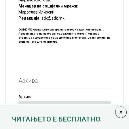
Марина Костова
Менаџер на социјални мрежи:
Мирослав Илиоски
Редакцијa:
sdk@sdk.mk
©SDK.MK Крадењето авторски текстови е казниво со закон.
Преземањето на авторски содржини (текстови) од оваа
страница е дозволено само делумно и со ставање хиперлинк до
содржината што се цитира
Архива
Архива
ЧИТАЊЕТО Е БЕСПЛАТНО.
Колумната
САКАМ ДА КАЖАМ
излегува од 12