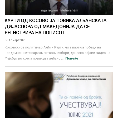
КУРТИ ОД КОСОВО ЈА ПОВИКА АЛБАНСКАТА
ДИЈАСПОРА ОД МАКЕДОНИЈА ДА СЕ
РЕГИСТРИРА НА ПОПИСОТ
17 март 2021
Косовскиот политичар Албин Курти, чија партија победи на
неодамнешните парламентарни избори, денеска објави видео на
Фејсбук во кое ја повикува албанс ...
Повеќе