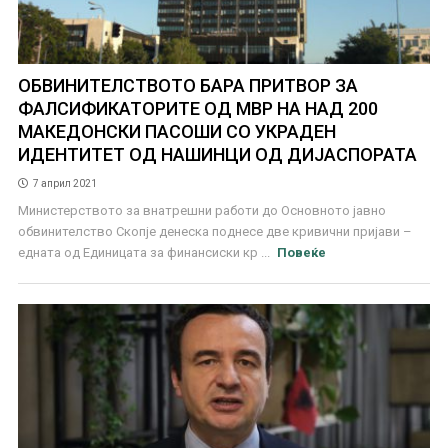
ОБВИНИТЕЛСТВОТО БАРА ПРИТВОР ЗА
ФАЛСИФИКАТОРИТЕ ОД МВР НА НАД 200
МАКЕДОНСКИ ПАСОШИ СО УКРАДЕН
ИДЕНТИТЕТ ОД НАШИНЦИ ОД ДИЈАСПОРАТА
7 април 2021
Министерството за внатрешни работи до Основното јавно
обвинителство Скопје денеска поднесе две кривични пријави –
едната од Единицата за финансиски кр ...
Повеќе