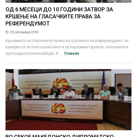
ОД 6 МЕСЕЦИ ДО 10 ГОДИНИ ЗАТВОР ЗА
КРШЕЊЕ НА ГЛАСАЧКИТЕ ПРАВА ЗА
РЕФЕРЕНДУМОТ
29 септември 2018
Кршењето на гласачките права на граѓаните за референдумот се
казнува со истите казни како и за парламентарните, локалните и
претседателските избори. К ...
Повеќе
ВО СЕКОЕ МАКЕДОНСКО ДИПЛОМАТСКО