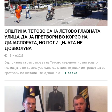
ОПШТИНА ТЕТОВО САКА ЛЕТОВО ГЛАВНАТА
УЛИЦА ДА ЈА ПРЕТВОРИ ВО КОРЗО НА
ДИЈАСПОРАТА, НО ПОЛИЦИЈАТА НЕ
ДОЗВОЛУВА
12 јули 2022
Од локалната самоуправа на Тетово се револтирани зошто
полицијата не дозволува една од главните улици во градот да се
претвори во шеталиште, односно о ...
Повеќе