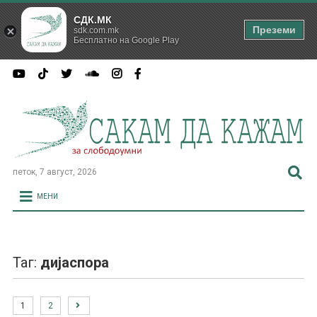
СДК.МК
Преземи
sdk.com.mk
Бесплатно на Google Play
петок, 7 август, 2026
МЕНИ
Таг:
дијаспора
1
2