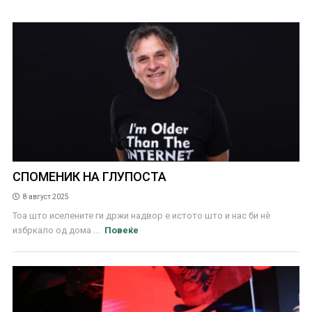
СПОМЕНИК НА ГЛУПОСТА
8 август 2025
Тоа што иселените ги држи надвор е истото што и нас би нѐ
избркало од дома ...
Повеќе