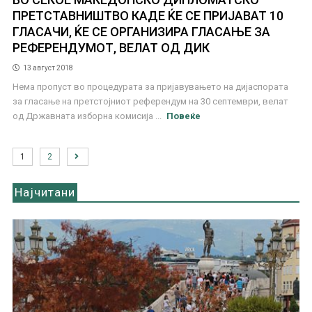
ПРЕТСТАВНИШТВО КАДЕ ЌЕ СЕ ПРИЈАВАТ 10
ГЛАСАЧИ, ЌЕ СЕ ОРГАНИЗИРА ГЛАСАЊЕ ЗА
РЕФЕРЕНДУМОТ, ВЕЛАТ ОД ДИК
13 август 2018
Нема пропуст во процедурата за пријавувањето на дијаспората
за гласање на претстојниот референдум на 30 септември, велат
од Државната изборна комисија ...
Повеќе
1
2
Најчитани