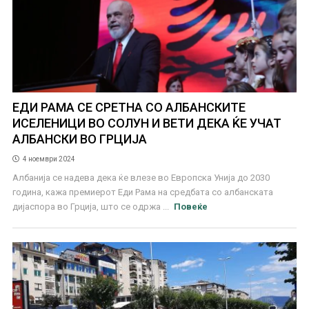
ЕДИ РАМА СЕ СРЕТНА СО АЛБАНСКИТЕ
ИСЕЛЕНИЦИ ВО СОЛУН И ВЕТИ ДЕКА ЌЕ УЧАТ
АЛБАНСКИ ВО ГРЦИЈА
4 ноември 2024
Албанија се надева дека ќе влезе во Европска Унија до 2030
година, кажа премиерот Еди Рама на средбата со албанската
дијаспора во Грција, што се одржа ...
Повеќе