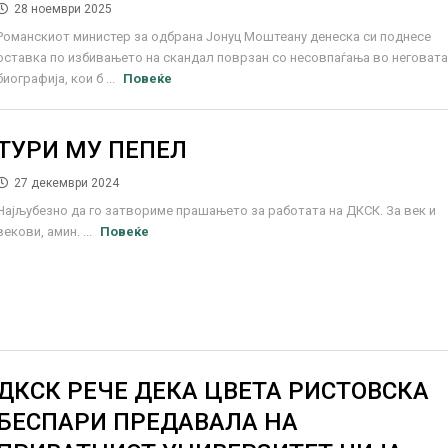
28 ноември 2025
Романскиот министер за одбрана Јонуц Моштеану денеска си поднесе
оставка по избивањето на скандал поврзан со несовпаѓања во неговат
биографија, кои б ...
Повеќе
ТУРИ МУ ПЕПЕЛ
27 декември 2024
Најљубезно да го затвориме прашањето за работата на ДКСК. За век и
векови, амин. ...
Повеќе
ДКСК РЕЧЕ ДЕКА ЦВЕТА РИСТОВСКА
БЕСПАРИ ПРЕДАВАЛА НА