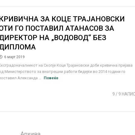
КРИВИЧНА ЗА КОЦЕ ТРАЈАНОВСКИ
ОТИ ГО ПОСТАВИЛ АТАНАСОВ ЗА
ДИРЕКТОР НА „ВОДОВОД“ БЕЗ
ДИПЛОМА
6 март 2019
Ексградоначалникот на Скопје Коце Трајановски доби кривична пријава
од Министерството за внатрешни работи бидејќи во 2014 години го
поставил Александа ...
Повеќе
9
/ 9 НАПИ
Архива