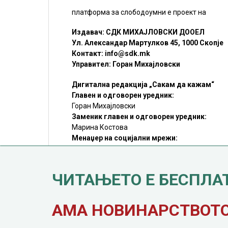
платформа за слободоумни е проект на
Издавач: СДК МИХАЈЛОВСКИ ДООЕЛ
Ул. Александар Мартулков 45, 1000 Скопје
Контакт:
info@sdk.mk
Управител: Горан Михајловски
Дигитална редакција „Сакам да кажам“
Главен и одговорен уредник:
Горан Михајловски
Заменик главен и одговорен уредник:
Марина Костова
Менаџер на социјални мрежи:
Мирослав Илиоски
Редакцијa:
sdk@sdk.mk
ЧИТАЊЕТО Е БЕСПЛА
©SDK.MK Крадењето авторски текстови е казниво со закон.
Преземањето на авторски содржини (текстови) од оваа
страница е дозволено само делумно и со ставање хиперлинк
до содржината што се цитира
АМА НОВИНАРСТВОТО 