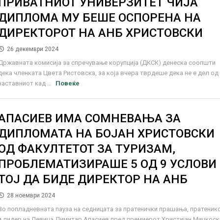
ПРИВАТНИОТ УНИВЕРЗИТЕТ ЧИЈА
ДИПЛОМА МУ БЕШЕ ОСПОРЕНА НА
ДИРЕКТОРОТ НА АНБ ХРИСТОВСКИ
26 декември 2024
Државната комисија за спречување корупција (ДКСК) денеска соопшти
дека членката Цвета Ристовска, за која вчера тврдеше дека не е дел од
наставниот кад ...
Повеќе
АПАСИЕВ ИМА СОМНЕВАЊА ЗА
ДИПЛОМАТА НА БОЈАН ХРИСТОВСКИ
ОД ФАКУЛТЕТОТ ЗА ТУРИЗАМ,
ПРОБЛЕМАТИЗИРАШЕ 5 ОД 9 УСЛОВИ
ТОЈ ДА БИДЕ ДИРЕКТОР НА АНБ
28 ноември 2024
Во попладневната пауза на седницата за пратенички прашања, пратеник
и лидер на Левица Димитар Апасиев пред премиерот Христијан Мицкоск