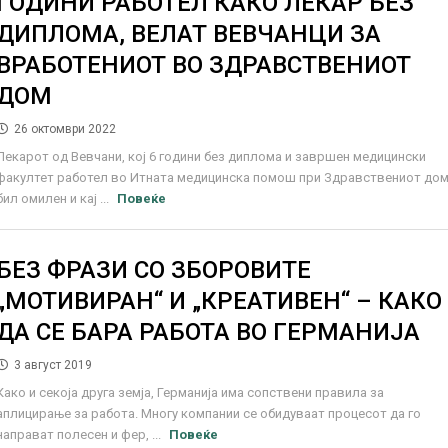
ГОДИНИ РАБОТЕЛ КАКО ЛЕКАР БЕЗ
ДИПЛОМА, ВЕЛАТ ВЕВЧАНЦИ ЗА
ВРАБОТЕНИОТ ВО ЗДРАВСТВЕНИОТ
ДОМ
26 октомври 2022
Лекарот од Вевчани, кој 6 години без диплома и завршен медицински
факултет работел во Итната медицинска помош при Здравствениот дом
бил омилен и кај ...
Повеќе
БЕЗ ФРАЗИ СО ЗБОРОВИТЕ
„МОТИВИРАН“ И „КРЕАТИВЕН“ – КАКО
ДА СЕ БАРА РАБОТА ВО ГЕРМАНИЈА
3 август 2019
Како и секоја друга земја, Германија има сопствени правила за
аплицирање за работа. Многу компании се обидуваат процесот да го
направат полесен и фер, ...
Повеќе