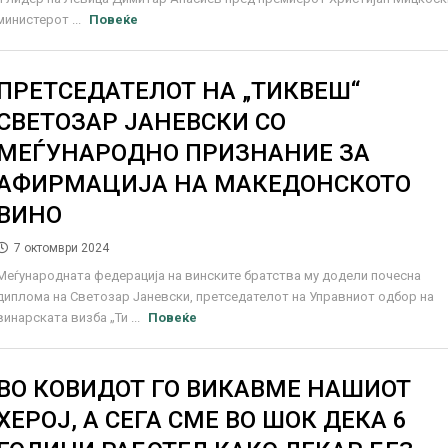
министерот ...
Повеќе
ПРЕТСЕДАТЕЛОТ НА „ТИКВЕШ“
СВЕТОЗАР ЈАНЕВСКИ СО
МЕЃУНАРОДНО ПРИЗНАНИЕ ЗА
АФИРМАЦИЈА НА МАКЕДОНСКОТО
ВИНО
7 октомври 2024
Меѓународната федерација на винските братства му додели почесна
диплома на Светозар Јаневски, претседателот на Управниот одбор на
винарската визба „Ти ...
Повеќе
ВО КОВИДОТ ГО ВИКАВМЕ НАШИОТ
ХЕРОЈ, А СЕГА СМЕ ВО ШОК ДЕКА 6