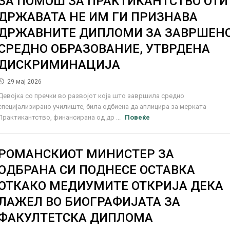
ЗА ПОМОШ ЗА ПРАКТИКАНТСТВО ОТИ
ДРЖАВАТА НЕ ИМ ГИ ПРИЗНАВА
ДРЖАВНИТЕ ДИПЛОМИ ЗА ЗАВРШЕН
СРЕДНО ОБРАЗОВАНИЕ, УТВРДЕНА
ДИСКРИМИНАЦИЈА
29 мај 2026
Девојка со пречки во развојот која што завршила средно
специјализирано училиште, била одбиена да аплицира за мерката
Практикантство, финансирана од др ...
Повеќе
РОМАНСКИОТ МИНИСТЕР ЗА
ОДБРАНА СИ ПОДНЕСЕ ОСТАВКА
ОТКАКО МЕДИУМИТЕ ОТКРИЈА ДЕКА
ЛАЖЕЛ ВО БИОГРАФИЈАТА ЗА
ФАКУЛТЕТСКА ДИПЛОМА