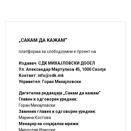
„САКАМ ДА КАЖАМ“
платформа за слободоумни е проект на
Издавач: СДК МИХАЈЛОВСКИ ДООЕЛ
Ул. Александар Мартулков 45, 1000 Скопје
Контакт:
info@sdk.mk
Управител: Горан Михајловски
Дигитална редакција „Сакам да кажам“
Главен и одговорен уредник:
Горан Михајловски
Заменик главен и одговорен уредник:
Марина Костова
Менаџер на социјални мрежи:
Мирослав Илиоски