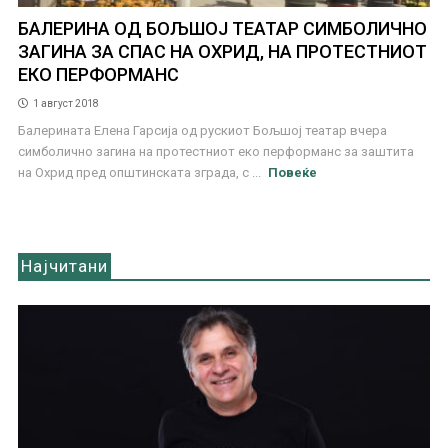
БАЛЕРИНА ОД БОЉШОЈ ТЕАТАР СИМБОЛИЧНО
ЗАГИНА ЗА СПАС НА ОХРИД, НА ПРОТЕСТНИОТ
ЕКО ПЕРФОРМАНС
1 август 2018
Балерината Елена Гарсија од рускиот Бољшој театар вчера
симболично загина на протестниот еко перформанс за заштита
на Охрид пред општинската зграда, с ...
Повеќе
Најчитани