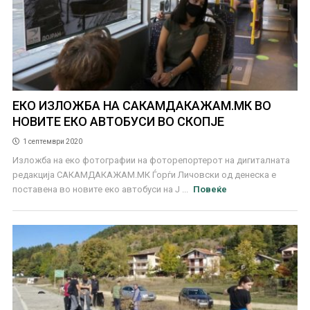
ЕКО ИЗЛОЖБА НА САКАМДАКАЖАМ.МК ВО
НОВИТЕ ЕКО АВТОБУСИ ВО СКОПЈЕ
1 септември 2020
Изложба на еко фотографии на фоторепортерот на дигиталната
редакција САКАМДАКАЖАМ.МК Ѓорѓи Личовски од денеска е
поставена во новите еко автобуси на Ј ...
Повеќе