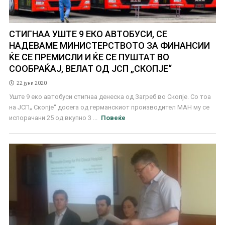
СТИГНАА УШТЕ 9 ЕКО АВТОБУСИ, СЕ
НАДЕВАМЕ МИНИСТЕРСТВОТО ЗА ФИНАНСИИ
ЌЕ СЕ ПРЕМИСЛИ И ЌЕ СЕ ПУШТАТ ВО
СООБРАЌАЈ, ВЕЛАТ ОД ЈСП „СКОПЈЕ“
22 јуни 2020
Уште 9 еко автобуси стигнаа денеска од Загреб во Скопје. Со тоа
на ЈСП„ Скопје“ досега од германскиот производител МАН му се
испорачани 25 од вкупно 3 ...
Повеќе