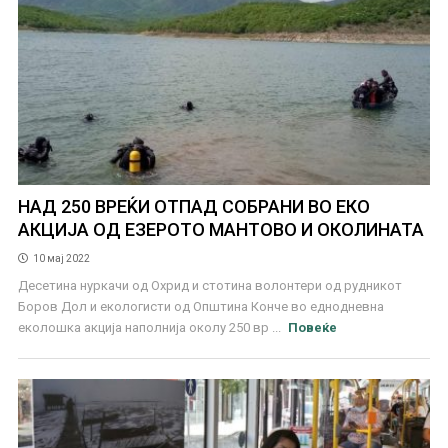
НАД 250 ВРЕЌИ ОТПАД СОБРАНИ ВО ЕКО
АКЦИЈА ОД ЕЗЕРОТО МАНТОВО И ОКОЛИНАТА
10 мај 2022
Десетина нуркачи од Охрид и стотина волонтери од рудникот
Боров Дол и екологисти од Општина Конче во еднодневна
еколошка акција наполнија околу 250 вр ...
Повеќе