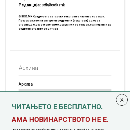
Редакцијa:
sdk@sdk.mk
©SDK.MK Крадењето авторски текстови е казниво со закон.
Преземањето на авторски содржини (текстови) од оваа
страница е дозволено само делумно и со ставање хиперлинк до
содржината што се цитира
Архива
Архива
ЧИТАЊЕТО Е БЕСПЛАТНО.
Колумната
САКАМ ДА КАЖАМ
излегува од 12
АМА НОВИНАРСТВОТО НЕ Е.
јануари, 1991 година