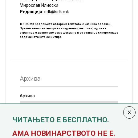
Мирослав Илиоски
Редакцијa:
sdk@sdk.mk
©SDK.MK Крадењето авторски текстови е казниво со закон.
Преземањето на авторски содржини (текстови) од оваа
страница е дозволено само делумно и со ставање хиперлинк до
содржината што се цитира
Архива
Архива
ЧИТАЊЕТО Е БЕСПЛАТНО.
Колумната
САКАМ ДА КАЖАМ
излегува од 12
АМА НОВИНАРСТВОТО НЕ Е.
јануари, 1991 година