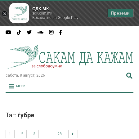
СДК.МК
Преземи
sdk.com.mk
Бесплатно на Google Play
сабота, 8 август, 2026
МЕНИ
Таг:
ѓубре
…
1
2
3
28