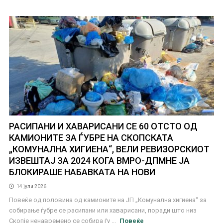
РАСИПАНИ И ХАВАРИСАНИ СЕ 60 ОТСТО ОД
КАМИОНИТЕ ЗА ЃУБРЕ НА СКОПСКАТА
„КОМУНАЛНА ХИГИЕНА“, ВЕЛИ РЕВИЗОРСКИОТ
ИЗВЕШТАЈ ЗА 2024 КОГА ВМРО-ДПМНЕ ЈА
БЛОКИРАШЕ НАБАВКАТА НА НОВИ
14 јули 2026
Повеќе од половина од камионите на ЈП „Комунална хигиена“ за
собирање ѓубре се расипани или хаварисани, поради што низ
Скопје ненавремено се собира ѓу ...
Повеќе