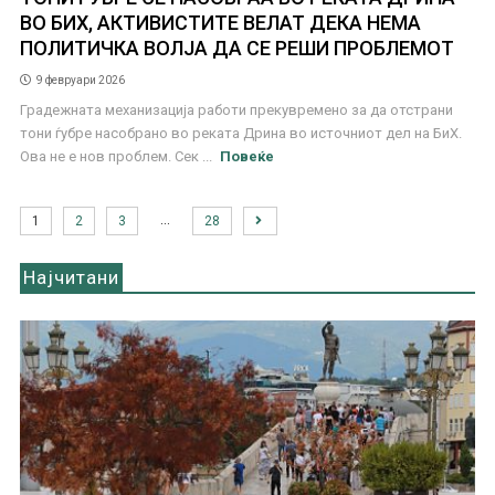
ВО БИХ, АКТИВИСТИТЕ ВЕЛАТ ДЕКА НЕМА
ПОЛИТИЧКА ВОЛЈА ДА СЕ РЕШИ ПРОБЛЕМОТ
9 февруари 2026
Градежната механизација работи прекувремено за да отстрани
тони ѓубре насобрано во реката Дрина во источниот дел на БиХ.
Ова не е нов проблем. Сек ...
Повеќе
…
1
2
3
28
Најчитани