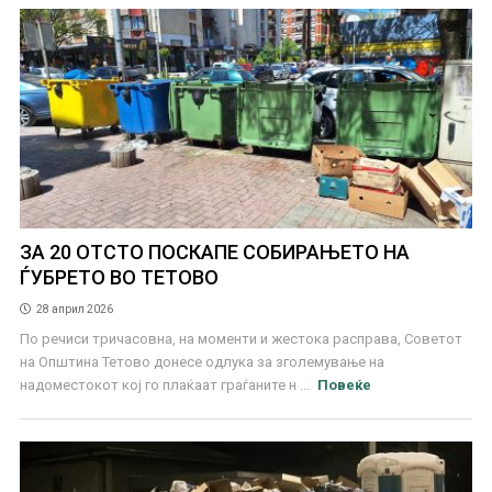
ЗА 20 ОТСТО ПОСКАПЕ СОБИРАЊЕТО НА
ЃУБРЕТО ВО ТЕТОВО
28 април 2026
По речиси тричасовна, на моменти и жестока расправа, Советот
на Општина Тетово донесе одлука за зголемување на
надоместокот кој го плаќаат граѓаните н ...
Повеќе