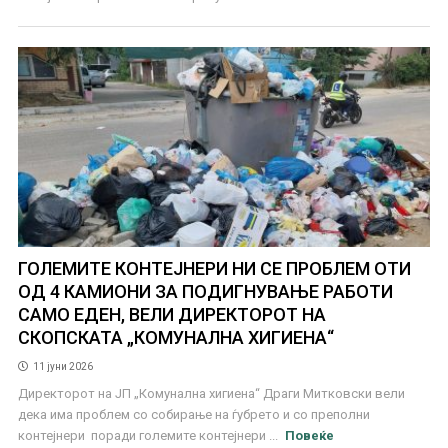
ГОЛЕМИТЕ КОНТЕЈНЕРИ НИ СЕ ПРОБЛЕМ ОТИ
ОД 4 КАМИОНИ ЗА ПОДИГНУВАЊЕ РАБОТИ
САМО ЕДЕН, ВЕЛИ ДИРЕКТОРОТ НА
СКОПСКАТА „КОМУНАЛНА ХИГИЕНА“
11 јуни 2026
Директорот на ЈП „Комунална хигиена“ Драги Митковски вели
дека има проблем со собирање на ѓубрето и со преполни
контејнери поради големите контејнери ...
Повеќе