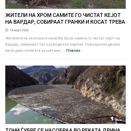
ЖИТЕЛИ НА ХРОМ САМИТЕ ГО ЧИСТАТ КЕЈОТ
НА ВАРДАР, СОБИРААТ ГРАНКИ И КОСАТ ТРЕВА
14 март 2026
Жителите на скопската населба Хром самите го чистат кејот на
Вардар, земјениот пат кој води кон Нерези. Повозрасна двојка
вели дека патеката за шетање ...
Повеќе
ТОНИ ЃУБРЕ СЕ НАСОБРАА ВО РЕКАТА ДРИНА