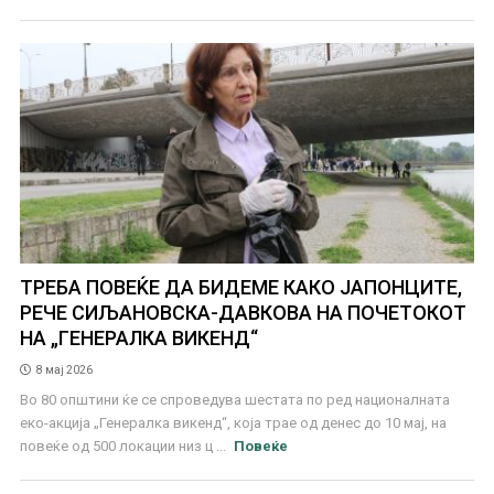
ТРЕБА ПОВЕЌЕ ДА БИДЕМЕ КАКО ЈАПОНЦИТЕ,
РЕЧЕ СИЉАНОВСКА-ДАВКОВА НА ПОЧЕТОКОТ
НА „ГЕНЕРАЛКА ВИКЕНД“
8 мај 2026
Во 80 општини ќе се спроведува шестата по ред националната
еко-акција „Генералка викенд“, која трае од денес до 10 мај, на
повеќе од 500 локации низ ц ...
Повеќе