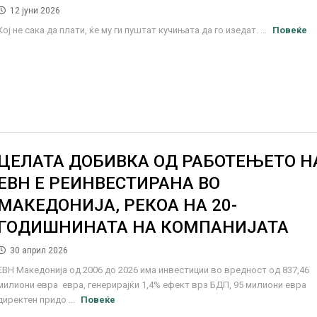
12 јуни 2026
Кој не сака да плати, ќе му ги пуштат кучињата да го изедат. ...
Повеќе
ЦЕЛАТА ДОБИВКА ОД РАБОТЕЊЕТО Н
ЕВН Е РЕИНВЕСТИРАНА ВО
МАКЕДОНИЈА, РЕКОА НА 20-
ГОДИШНИНАТА НА КОМПАНИЈАТА
30 април 2026
ЕВН Македонија од 2006 до 2026 има инвестиции во вредност од 837,46
милиони евра евра, генерирајќи 1,4% ефект врз БДП, 95 милиони евра
директен придо ...
Повеќе