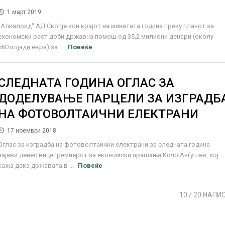
1 март 2019
„Алкалоид“ АД Скопје кон крајот на минатата година преку планот за
економски раст доби државна помош од 35,2 милиони денари (околу
560 илјади евра) за ...
Повеќе
СЛЕДНАТА ГОДИНА ОГЛАС ЗА
ДОДЕЛУВАЊЕ ПАРЦЕЛИ ЗА ИЗГРАДБ
НА ФОТОВОЛТАИЧНИ ЕЛЕКТРАНИ
17 ноември 2018
Оглас за изградба на фотоволтаични електрани за следната година
најави денес вицепремиерот за економски прашања Кочо Анѓушев, кој
кажа дека државата в ...
Повеќе
10
/ 20 НАПИ