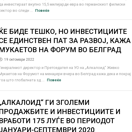
да инвестираат вкупно 15,5 милијарди евра во германскиот филмски
сектор во следн ...
Повеќе
ЌЕ БИДЕ ТЕШКО, НО ИНВЕСТИЦИИТЕ
СЕ ЕДИНСТВЕН ПАТ ЗА РАЗВОЈ, КАЖА
МУКАЕТОВ НА ФОРУМ ВО БЕЛГРАД
19 октомври 2022
Генералниот директор и Претседател на УО на „Алкалоид“ Живко
Мукаетов на Форумот на менаџери вчера во Белград кажа дека и покрај
тоа што глобалната зд ...
Повеќе
„АЛКАЛОИД“ ГИ ЗГОЛЕМИ
ПРОДАЖБИТЕ И ИНВЕСТИЦИИТЕ И
ВРАБОТИ 175 ЛУЃЕ ВО ПЕРИОДОТ
ЈАНУАРИ-СЕПТЕМВРИ 2020