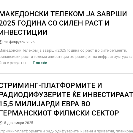
МАКЕДОНСКИ ТЕЛЕКОМ ЈА ЗАВРШИ
2025 ГОДИНА СО СИЛЕН РАСТ И
ИНВЕСТИЦИИ
26 февруари 2026
Македонски Телеком ja заврши 2025 година со раст во сите сегменти,
финансиски раст и големи инвестиции во развојот на инфраструктурата
Ова е резултат ...
Повеќе
СТРИМИНГ-ПЛАТФОРМИТЕ И
РАДИОДИФУЗЕРИТЕ ЌЕ ИНВЕСТИРАА
15,5 МИЛИЈАРДИ ЕВРА ВО
ГЕРМАНСКИОТ ФИЛМСКИ СЕКТОР
8 декември 2025
Стриминг-платформите и радиодифузерите, и јавни и приватни, планира