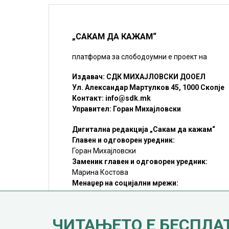
„САКАМ ДА КАЖАМ“
платформа за слободоумни е проект на
Издавач: СДК МИХАЈЛОВСКИ ДООЕЛ
Ул. Александар Мартулков 45, 1000 Скопје
Контакт:
info@sdk.mk
Управител: Горан Михајловски
Дигитална редакција „Сакам да кажам“
Главен и одговорен уредник:
Горан Михајловски
Заменик главен и одговорен уредник:
Марина Костова
Менаџер на социјални мрежи:
Мирослав Илиоски
Редакцијa:
sdk@sdk.mk
ЧИТАЊЕТО Е БЕСПЛА
©SDK.MK Крадењето авторски текстови е казниво со закон.