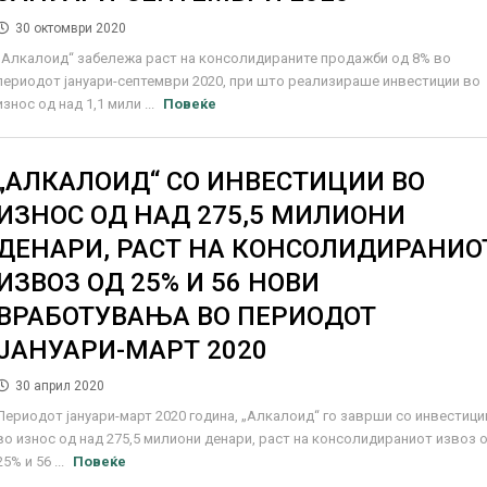
30 октомври 2020
„Алкалоид“ забележа раст на консолидираните продажби од 8% во
периодот јануари-септември 2020, при што реализираше инвестиции во
износ од над 1,1 мили ...
Повеќе
„АЛКАЛОИД“ СО ИНВЕСТИЦИИ ВО
ИЗНОС ОД НАД 275,5 МИЛИОНИ
ДЕНАРИ, РАСТ НА КОНСОЛИДИРАНИО
ИЗВОЗ ОД 25% И 56 НОВИ
ВРАБОТУВАЊА ВО ПЕРИОДОТ
ЈАНУАРИ-МАРТ 2020
30 април 2020
Периодот јануари-март 2020 година, „Алкалоид“ го заврши со инвестици
во износ од над 275,5 милиони денари, раст на консолидираниот извоз 
25% и 56 ...
Повеќе