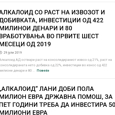
АЛКАЛОИД СО РАСТ НА ИЗВОЗОТ И
ДОБИВКАТА, ИНВЕСТИЦИИ ОД 422
МИЛИНОИ ДЕНАРИ И 80
ВРАБОТУВАЊА ВО ПРВИТЕ ШЕСТ
МЕСЕЦИ ОД 2019
29 јули 2019
Алкалоид АД оствари раст на консолидираниот извоз од 21%, раст на
консолидираната нето добивка од 22%, инвестиции во износ од 422
милиони денари и 80 ...
Повеќе
„АЛКАЛОИД“ ЛАНИ ДОБИ ПОЛА
МИЛИОН ЕВРА ДРЖАВНА ПОМОШ, ЗА
ПЕТ ГОДИНИ ТРЕБА ДА ИНВЕСТИРА 5
МИЛИОНИ ЕВРА