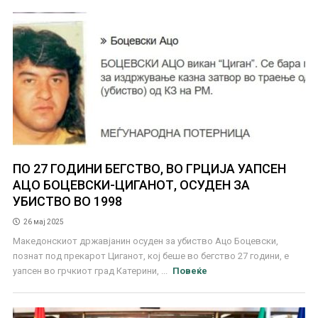
ПО 27 ГОДИНИ БЕГСТВО, ВО ГРЦИЈА УАПСЕН
АЦО БОЦЕВСКИ-ЦИГАНОТ, ОСУДЕН ЗА
УБИСТВО ВО 1998
26 мај 2025
Македонскиот државјанин осуден за убиство Ацо Боцевски,
познат под прекарот Циганот, кој беше во бегство 27 години, е
уапсен во грчкиот град Катерини, ...
Повеќе