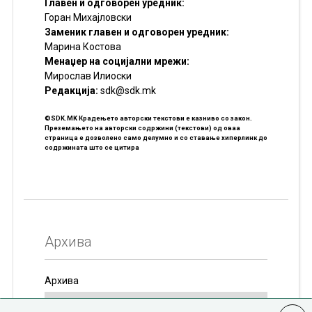
Главен и одговорен уредник:
Горан Михајловски
Заменик главен и одговорен уредник:
Марина Костова
Менаџер на социјални мрежи:
Мирослав Илиоски
Редакцијa:
sdk@sdk.mk
©SDK.MK Крадењето авторски текстови е казниво со закон.
Преземањето на авторски содржини (текстови) од оваа
страница е дозволено само делумно и со ставање хиперлинк до
содржината што се цитира
Архива
Архива