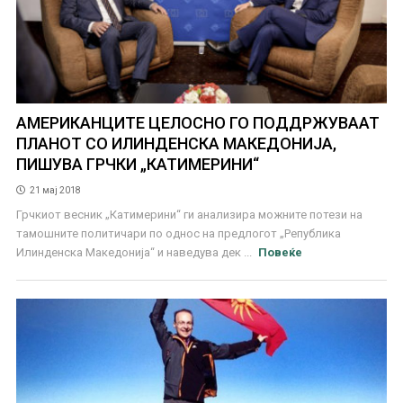
АМЕРИКАНЦИТЕ ЦЕЛОСНО ГО ПОДДРЖУВААТ
ПЛАНОТ СО ИЛИНДЕНСКА МАКЕДОНИЈА,
ПИШУВА ГРЧКИ „КАТИМЕРИНИ“
21 мај 2018
Грчкиот весник „Катимерини“ ги анализира можните потези на
тамошните политичари по однос на предлогот „Република
Илинденска Македонија“ и наведува дек ...
Повеќе