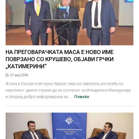
НА ПРЕГОВАРАЧКАТА МАСА Е НОВО ИМЕ
ПОВРЗАНО СО КРУШЕВО, ОБЈАВИ ГРЧКИ
„КАТИМЕРИНИ“
27 мај 2018
Атина и Скопје повторно бараат име за севкупна употреба по
неуспехот двете страни да се согласат за Илиденска Македонија
и според добро информирани из ...
Повеќе