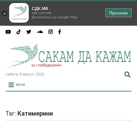
СДК.МК
Преземи
sdk.com.mk
Бесплатно на Google Play
сабота, 8 август, 2026
МЕНИ
Таг:
Катимерини