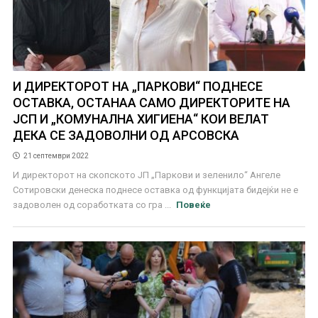
И ДИРЕКТОРОТ НА „ПАРКОВИ“ ПОДНЕСЕ
ОСТАВКА, ОСТАНАА САМО ДИРЕКТОРИТЕ НА
ЈСП И „КОМУНАЛНА ХИГИЕНА“ КОИ ВЕЛАТ
ДЕКА СЕ ЗАДОВОЛНИ ОД АРСОВСКА
21 септември 2022
И директорот на скопското ЈП „Паркови и зеленило“ Ангеле
Сотировски денеска поднесе оставка од функцијата бидејќи не е
задоволен од соработката со гра ...
Повеќе