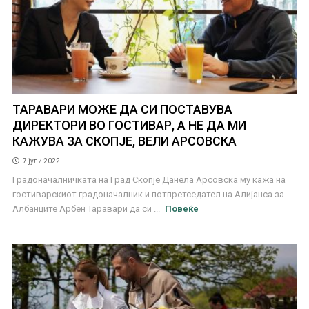
ТАРАВАРИ МОЖЕ ДА СИ ПОСТАВУВА
ДИРЕКТОРИ ВО ГОСТИВАР, А НЕ ДА МИ
КАЖУВА ЗА СКОПЈЕ, ВЕЛИ АРСОВСКА
7 јули 2022
Градоначалничката на Град Скопје Данела Арсовска му кажа на
гостиварскиот градоначалник и потпретседател на Алијанса за
Албанците Арбен Таравари да си ...
Повеќе