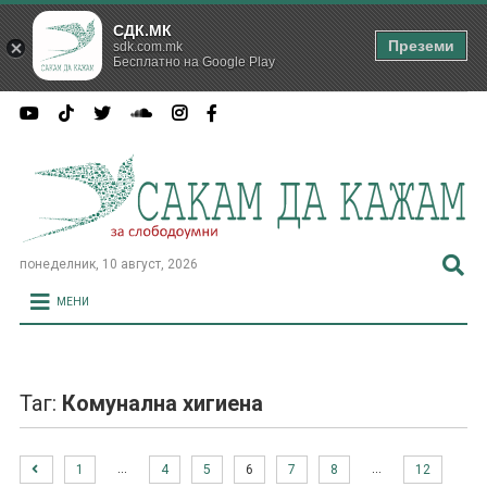
СДК.МК
Преземи
sdk.com.mk
Бесплатно на Google Play
понеделник, 10 август, 2026
МЕНИ
Таг:
Комунална хигиена
…
…
1
4
5
6
7
8
12