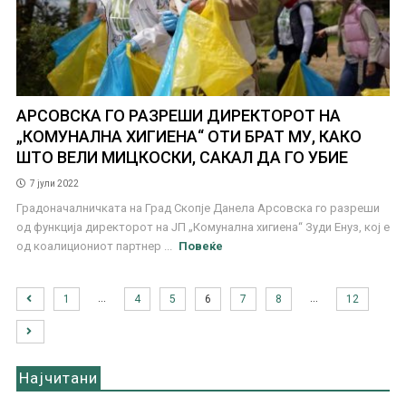
АРСОВСКА ГО РАЗРЕШИ ДИРЕКТОРОТ НА
„КОМУНАЛНА ХИГИЕНА“ ОТИ БРАТ МУ, КАКО
ШТО ВЕЛИ МИЦКОСКИ, САКАЛ ДА ГО УБИЕ
7 јули 2022
Градоначалничката на Град Скопје Данела Арсовска го разреши
од функција директорот на ЈП „Комунална хигиена“ Зуди Енуз, кој е
од коалициониот партнер ...
Повеќе
…
…
1
4
5
6
7
8
12
Најчитани