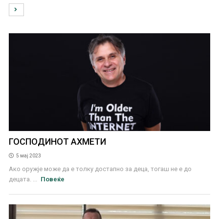
ГОСПОДИНОТ АХМЕТИ
5 мај 2023
Ако оружје може да е толку достапно за деца, тогаш не е до
децата. ...
Повеќе