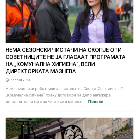
НЕМА СЕЗОНСКИ ЧИСТАЧИ НА СКОПЈЕ ОТИ
СОВЕТНИЦИТЕ НЕ ЈА ГЛАСААТ ПРОГРАМАТА
НА „КОМУНАЛНА ХИГИЕНА“, ВЕЛИ
ДИРЕКТОРКАТА МАЗНЕВА
7 април 2023
Нема сезонски работници за чистење на Скопје. Со години, ЈП
„Комунална хигиена“ преку договори за дело ангажира
дополнителни луѓе за чистење и метење ...
Повеќе