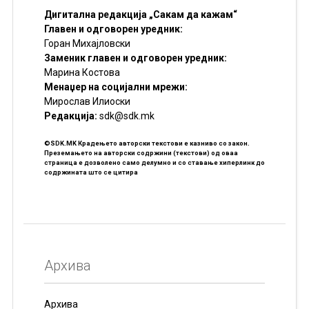
Дигитална редакција „Сакам да кажам“
Главен и одговорен уредник:
Горан Михајловски
Заменик главен и одговорен уредник:
Марина Костова
Менаџер на социјални мрежи:
Мирослав Илиоски
Редакцијa:
sdk@sdk.mk
©SDK.MK Крадењето авторски текстови е казниво со закон.
Преземањето на авторски содржини (текстови) од оваа
страница е дозволено само делумно и со ставање хиперлинк до
содржината што се цитира
Архива
Архива