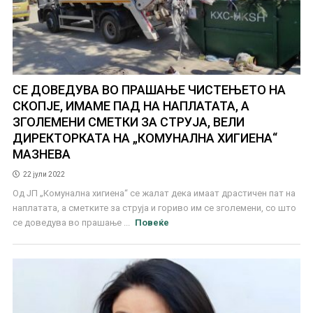
СЕ ДОВЕДУВА ВО ПРАШАЊЕ ЧИСТЕЊЕТО НА
СКОПЈЕ, ИМАМЕ ПАД НА НАПЛАТАТА, А
ЗГОЛЕМЕНИ СМЕТКИ ЗА СТРУЈА, ВЕЛИ
ДИРЕКТОРКАТА НА „КОМУНАЛНА ХИГИЕНА“
МАЗНЕВА
22 јули 2022
Од ЈП „Комунална хигиена“ се жалат дека имаат драстичен пат на
наплатата, а сметките за струја и гориво им се зголемени, со што
се доведува во прашање ...
Повеќе