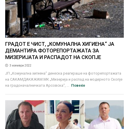
ГРАДОТ Е ЧИСТ, „КОМУНАЛНА ХИГИЕНА“ ЈА
ДЕМАНТИРА ФОТОРЕПОРТАЖАТА ЗА
МИЗЕРИЈАТА И РАСПАДОТ НА СКОПЈЕ
3 ноември 2022
ЈП „Комунална хигиена“ денеска реагираше на фоторепортажата
на САКАМДАКАЖАМ.МК „Мизерија и распад на модерното Скопје
на градоначалничката Арсовска“, ...
Повеќе