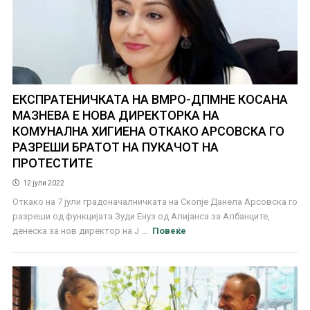
ЕКСПРАТЕНИЧКАТА НА ВМРО-ДПМНЕ КОСАНА
МАЗНЕВА Е НОВА ДИРЕКТОРКА НА
КОМУНАЛНА ХИГИЕНА ОТКАКО АРСОВСКА ГО
РАЗРЕШИ БРАТОТ НА ПУКАЧОТ НА
ПРОТЕСТИТЕ
12 јули 2022
Откако на 7 јули градоначалничката на Скопје Данела Арсовска го
разреши од функцијата Зуди Енуз од Алијанса за Албанците,
денеска за нов директор на Ј ...
Повеќе