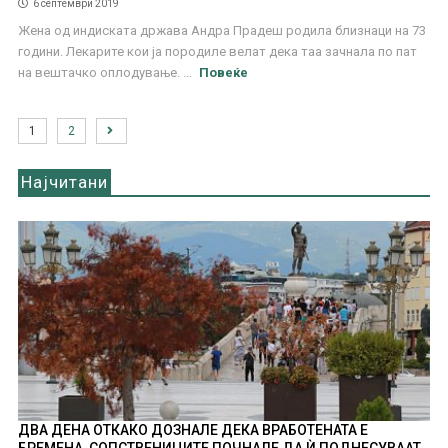
6 септември 2019
Жена од индиската држава Андра Прадеш родила близнаци на 73
години. Лекарите кои ја породиле велат дека таа зачнала по пат
на вештачко оплодување. ...
Повеќе
1
2
Најчитани
ДВА ДЕНА ОТКАКО ДОЗНАЛЕ ДЕКА ВРАБОТЕНАТА Е
БРЕМЕНА, СОПСТВЕНИЦИТЕ ПОЧНАЛЕ ДА Ѝ ПОДНЕСУВААТ