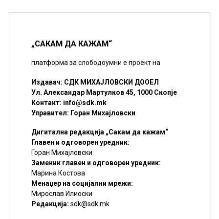
„САКАМ ДА КАЖАМ“
платформа за слободоумни е проект на
Издавач: СДК МИХАЈЛОВСКИ ДООЕЛ
Ул. Александар Мартулков 45, 1000 Скопје
Контакт:
info@sdk.mk
Управител: Горан Михајловски
Дигитална редакција „Сакам да кажам“
Главен и одговорен уредник:
Горан Михајловски
Заменик главен и одговорен уредник:
Марина Костова
Менаџер на социјални мрежи:
Мирослав Илиоски
Редакцијa:
sdk@sdk.mk