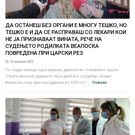
ДА ОСТАНЕШ БЕЗ ОРГАНИ Е МНОГУ ТЕШКО, НО
ТЕШКО Е И ДА СЕ РАСПРАВАШ СО ЛЕКАРИ КОИ
НЕ ЈА ПРИЗНАВААТ ВИНАТА, РЕЧЕ НА
СУДЕЊЕТО РОДИЛКАТА ВЕАПОСКА
ПОВРЕДЕНА ПРИ ЦАРСКИ РЕЗ
24 јануари 2023
По седум месеци одложување, денеска во Основниот суд во
Струга започна судењето за родилката од Дебар Јелдаз
Веапоска, која при породување во 2020 ост ...
Повеќе