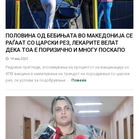
ПОЛОВИНА ОД БЕБИЊАТА ВО МАКЕДОНИЈА СЕ
РАЃААТ СО ЦАРСКИ РЕЗ, ЛЕКАРИТЕ ВЕЛАТ
ДЕКА ТОА Е ПОРИЗИЧНО И МНОГУ ПОСКАПО
14 мај 2023
Редовни прегледи, зголемување на процентот на вакцинација со
ХПВ вакцина и намалување на трендот на породување со царски
рез, се услови за подобрување ...
Повеќе