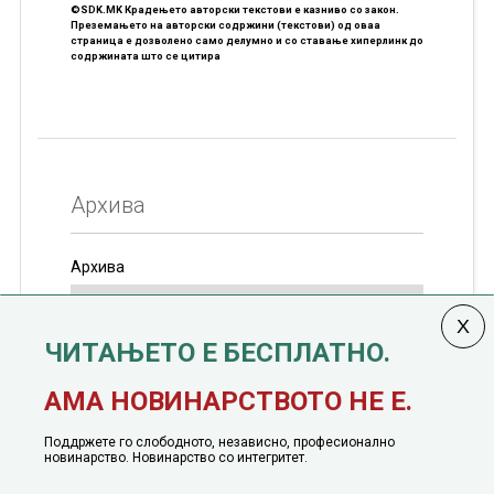
©SDK.MK Крадењето авторски текстови е казниво со закон.
Преземањето на авторски содржини (текстови) од оваа
страница е дозволено само делумно и со ставање хиперлинк до
содржината што се цитира
Архива
Архива
ЧИТАЊЕТО Е БЕСПЛАТНО.
Колумната
САКАМ ДА КАЖАМ
излегува од 12
АМА НОВИНАРСТВОТО НЕ Е.
јануари, 1991 година
Поддржете го слободното, независно, професионално
новинарство. Новинарство со интегритет.