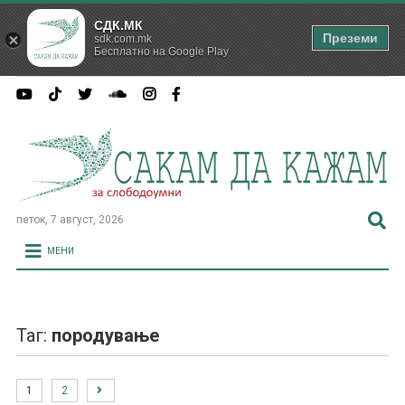
СДК.МК
Преземи
sdk.com.mk
Бесплатно на Google Play
петок, 7 август, 2026
МЕНИ
Таг:
породување
1
2