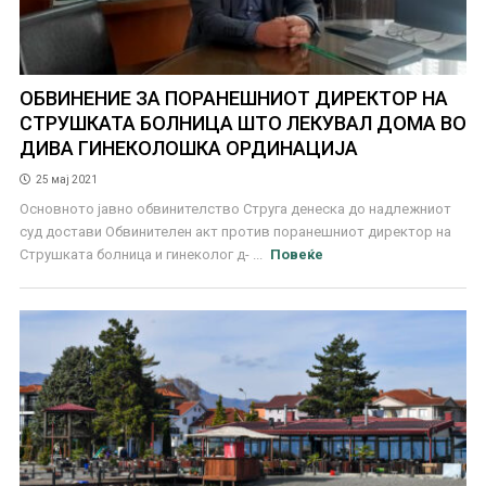
ОБВИНЕНИЕ ЗА ПОРАНЕШНИОТ ДИРЕКТОР НА
СТРУШКАТА БОЛНИЦА ШТО ЛЕКУВАЛ ДОМА ВО
ДИВА ГИНЕКОЛОШКА ОРДИНАЦИЈА
25 мај 2021
Основното јавно обвинителство Струга денеска до надлежниот
суд достави Обвинителен акт против поранешниот директор на
Струшката болница и гинеколог д- ...
Повеќе