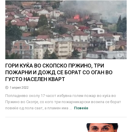
ГОРИ КУЌА ВО СКОПСКО ПРЖИНО, ТРИ
ПОЖАРНИ И ДОЖД СЕ БОРАТ СО ОГАН ВО
ГУСТО НАСЕЛЕН КВАРТ
1 април 2022
Попладнево околу 17 часот избувна голем пожар во куќа во
Пржино во Скопје, со кого три пожарникарски возила се борат
повеќе од пола саат, а пламен има ...
Повеќе