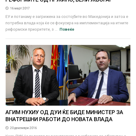
16 март 2017
ЕУ и потанаму е загрижена за состојбите во Македонија и затоа е
потребна влада која ќе се фокусира на имплементација на итните
реформски приоритети, з ...
Повеќе
АГИМ НУХИУ ОД ДУИ ЌЕ БИДЕ МИНИСТЕР ЗА
ВНАТРЕШНИ РАБОТИ ДО НОВАТА ВЛАДА
20 декември 2016