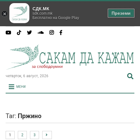
СДК.МК
Преземи
sdk.com.mk
Бесплатно на Google Play
четврток, 6 август, 2026
МЕНИ
Таг:
Пржино
1
2
3