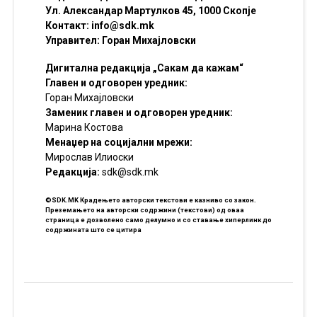
Ул. Александар Мартулков 45, 1000 Скопје
Контакт:
info@sdk.mk
Управител: Горан Михајловски
Дигитална редакција „Сакам да кажам“
Главен и одговорен уредник:
Горан Михајловски
Заменик главен и одговорен уредник:
Марина Костова
Менаџер на социјални мрежи:
Мирослав Илиоски
Редакцијa:
sdk@sdk.mk
©SDK.MK Крадењето авторски текстови е казниво со закон.
Преземањето на авторски содржини (текстови) од оваа
страница е дозволено само делумно и со ставање хиперлинк до
содржината што се цитира