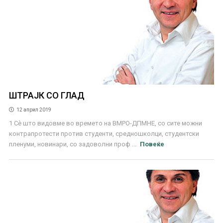
ШТРАЈК СО ГЛАД
12 април 2019
1 Сѐ што видовме во времето на ВМРО-ДПМНЕ, со сите можни
контрапротести против студенти, средношколци, студентски
пленуми, новинари, со задоволни проф ...
Повеќе