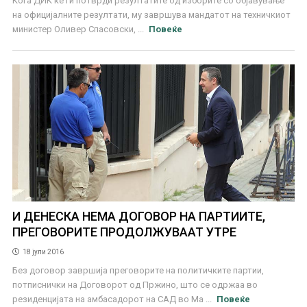
Кога ДИК ќе ги потврди резултатите од изборите со објавување
на официјалните резултати, му завршува мандатот на техничкиот
министер Оливер Спасовски, ...
Повеќе
И ДЕНЕСКА НЕМА ДОГОВОР НА ПАРТИИТЕ,
ПРЕГОВОРИТЕ ПРОДОЛЖУВААТ УТРЕ
18 јули 2016
Без договор завршија преговорите на политичките партии,
потписнички на Договорот од Пржино, што се одржаа во
резиденцијата на амбасадорот на САД во Ма ...
Повеќе