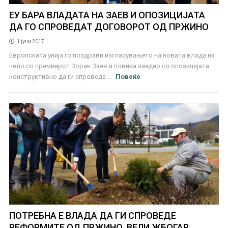
ЕУ БАРА ВЛАДАТА НА ЗАЕВ И ОПОЗИЦИЈАТА
ДА ГО СПРОВЕДАТ ДОГОВОРОТ ОД ПРЖИНО
1 јуни 2017
Европската унија го поздрави изгласувањето на новата влада на
чело со премиерот Зоран Заев и повика заедно со опозицијата
конструктивно да ги спроведа ...
Повеќе
ПОТРЕБНА Е ВЛАДА ДА ГИ СПРОВЕДЕ
РЕФОРМИТЕ ОД ПРЖИНО, ВЕЛИ ЖБОГАР