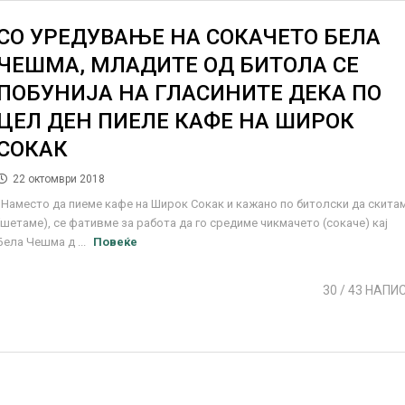
СО УРЕДУВАЊЕ НА СОКАЧЕТО БЕЛА
ЧЕШМА, МЛАДИТЕ ОД БИТОЛА СЕ
ПОБУНИЈА НА ГЛАСИНИТЕ ДЕКА ПО
ЦЕЛ ДЕН ПИЕЛЕ КАФЕ НА ШИРОК
СОКАК
22 октомври 2018
„Наместо да пиеме кафе на Широк Сокак и кажано по битолски да скита
(шетаме), се фативме за работа да го средиме чикмачето (сокаче) кај
Бела Чешма д ...
Повеќе
30
/ 43 НАПИ