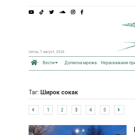
петок, 7 август, 2026
Вести
Дописна мрежа
Нераскажани пр
Таг:
Широк сокак
1
2
3
4
5