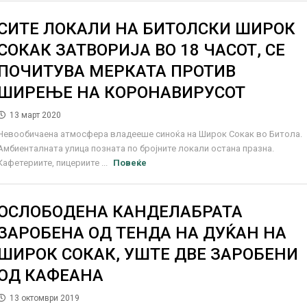
СИТЕ ЛОКАЛИ НА БИТОЛСКИ ШИРОК
СОКАК ЗАТВОРИЈА ВО 18 ЧАСОТ, СЕ
ПОЧИТУВА МЕРКАТА ПРОТИВ
ШИРЕЊЕ НА КОРОНАВИРУСОТ
13 март 2020
Невообичаена атмосфера владееше синоќа на Широк Сокак во Битола.
Амбиенталната улица позната по бројните локали остана празна.
Кафетериите, пицериите ...
Повеќе
ОСЛОБОДЕНА КАНДЕЛАБРАТА
ЗАРОБЕНА ОД ТЕНДА НА ДУЌАН НА
ШИРОК СОКАК, УШТЕ ДВЕ ЗАРОБЕНИ
ОД КАФЕАНА
13 октомври 2019