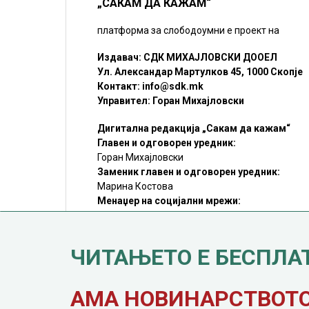
„САКАМ ДА КАЖАМ“
платформа за слободоумни е проект на
Издавач: СДК МИХАЈЛОВСКИ ДООЕЛ
Ул. Александар Мартулков 45, 1000 Скопје
Контакт:
info@sdk.mk
Управител: Горан Михајловски
Дигитална редакција „Сакам да кажам“
Главен и одговорен уредник:
Горан Михајловски
Заменик главен и одговорен уредник:
Марина Костова
Менаџер на социјални мрежи:
Мирослав Илиоски
Редакцијa:
sdk@sdk.mk
ЧИТАЊЕТО Е БЕСПЛА
©SDK.MK Крадењето авторски текстови е казниво со закон.
Преземањето на авторски содржини (текстови) од оваа
страница е дозволено само делумно и со ставање хиперлинк
до содржината што се цитира
АМА НОВИНАРСТВОТО 