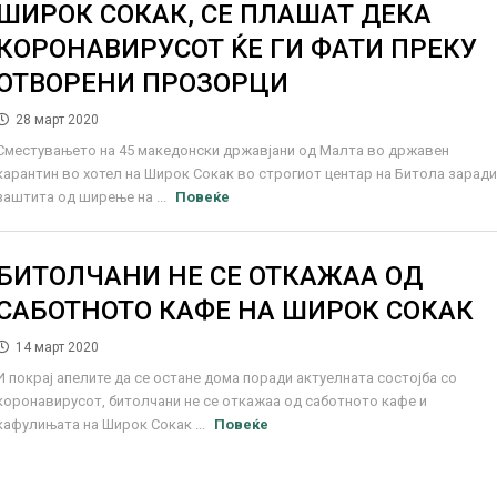
ШИРОК СОКАК, СЕ ПЛАШАТ ДЕКА
КОРОНАВИРУСОТ ЌЕ ГИ ФАТИ ПРЕКУ
ОТВОРЕНИ ПРОЗОРЦИ
28 март 2020
Сместувањето на 45 македонски државјани од Малта во државен
карантин во хотел на Широк Сокак во строгиот центар на Битола зарад
заштита од ширење на ...
Повеќе
БИТОЛЧАНИ НЕ СЕ ОТКАЖАА ОД
САБОТНОТО КАФЕ НА ШИРОК СОКАК
14 март 2020
И покрај апелите да се остане дома поради актуелната состојба со
коронавирусот, битолчани не се откажаа од саботното кафе и
кафулињата на Широк Сокак ...
Повеќе