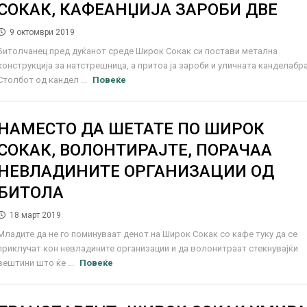
СОКАК, КАФЕАНЏИЈА ЗАРОБИ ДВЕ
9 октомври 2019
Битолчанец пред дуќанот среде Широк Сокак си постави метална
конструкција за натстрешница, а притоа ја зароби и уличната канделабра
Столбот од кандел ...
Повеќе
НАМЕСТО ДА ШЕТАТЕ ПО ШИРОК
СОКАК, ВОЛОНТИРАЈТЕ, ПОРАЧАА
НЕВЛАДИНИТЕ ОРГАНИЗАЦИИ ОД
БИТОЛА
18 март 2019
Младите да не го поминуваат денот на Широк Сокак со кафе туку да се
приклучат кон невладините организации и да волонитраат стекнувајќи
вештини што ќе ...
Повеќе