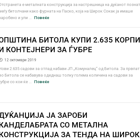
Отстранета е металната конструкција за настрешница на дуќанот позна
меѓу битолчани како фурната на Паско, која на Широк Сокак ја имаше
заробено и ули ...
Повеќе
ОПШТИНА БИТОЛА КУПИ 2.635 КОРП
И КОНТЕЈНЕРИ ЗА ЃУБРЕ
12 октомври 2019
Нови 2.635 садови за отпад набави ЈП „Комуналец“ од Битола. За првпат
во Битола се набавува одеднаш толку голема количина на садови за
ѓубре со кои ќе ...
Повеќе
ДУЌАНЏИЈА ЈА ЗАРОБИ
КАНДЕЛАБРАТА СО МЕТАЛНА
КОНСТРУКЦИЈА ЗА ТЕНДА НА ШИРОК