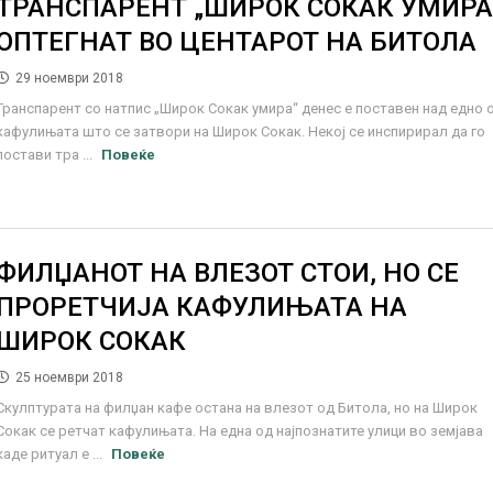
ТРАНСПАРЕНТ „ШИРОК СОКАК УМИРА
ОПТЕГНАТ ВО ЦЕНТАРОТ НА БИТОЛА
29 ноември 2018
Транспарент со натпис „Широк Сокак умира“ денес е поставен над едно 
кафулињата што се затвори на Широк Сокак. Некој се инспирирал да го
постави тра ...
Повеќе
ФИЛЏАНОТ НА ВЛЕЗОТ СТОИ, НО СЕ
ПРОРЕТЧИЈА КАФУЛИЊАТА НА
ШИРОК СОКАК
25 ноември 2018
Скулптурата на филџан кафе остана на влезот од Битола, но на Широк
Сокак се ретчат кафулињата. На една од најпознатите улици во земјава
каде ритуал е ...
Повеќе