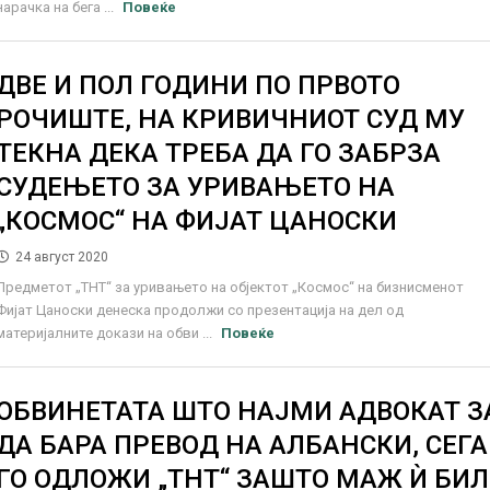
нарачка на бега ...
Повеќе
ДВЕ И ПОЛ ГОДИНИ ПО ПРВОТО
РОЧИШТЕ, НА КРИВИЧНИОТ СУД МУ
ТЕКНА ДЕКА ТРЕБА ДА ГО ЗАБРЗА
СУДЕЊЕТО ЗА УРИВАЊЕТО НА
„КОСМОС“ НА ФИЈАТ ЦАНОСКИ
24 август 2020
Предметот „ТНТ“ за уривањето на објектот „Космос“ на бизнисменот
Фијат Цаноски денеска продолжи со презентација на дел од
материјалните докази на обви ...
Повеќе
ОБВИНЕТАТА ШТО НАЈМИ АДВОКАТ З
ДА БАРА ПРЕВОД НА АЛБАНСКИ, СЕГА
ГО ОДЛОЖИ „ТНТ“ ЗАШТО МАЖ Ѝ БИЛ