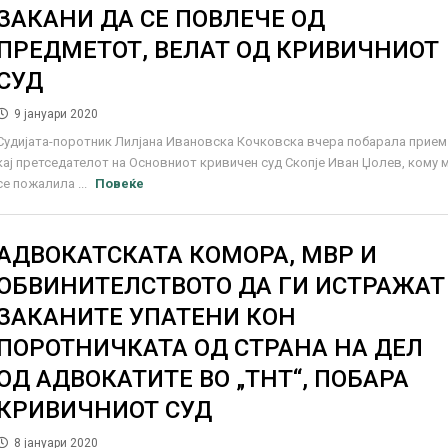
ЗАКАНИ ДА СЕ ПОВЛЕЧЕ ОД
ПРЕДМЕТОТ, ВЕЛАТ ОД КРИВИЧНИОТ
СУД
9 јануари 2020
Судијата-поротник Лилјана Ивановска Кочковска вчера побарала прием
кај претседателот на Основниот кривичен суд Скопје Иван Џолев, кому 
се пожалила ...
Повеќе
АДВОКАТСКАТА КОМОРА, МВР И
ОБВИНИТЕЛСТВОТО ДА ГИ ИСТРАЖАТ
ЗАКАНИТЕ УПАТЕНИ КОН
ПОРОТНИЧКАТА ОД СТРАНА НА ДЕЛ
ОД АДВОКАТИТЕ ВО „ТНТ“, ПОБАРА
КРИВИЧНИОТ СУД
8 јануари 2020