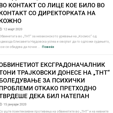
ВО КОНТАКТ СО ЛИЦЕ КОЕ БИЛО ВО
КОНТАКТ СО ДИРЕКТОРКАТА НА
КОЖНО
12 март 2020
Обвинетата во „ТНТ“ за незаконското уривање на „Космос“ од
одмазда Елисавета Најдовска успеа и овојпат да го одложи судењето,
кое се обидува да почне ...
Повеќе
ОБВИНЕТИОТ ЕКСГРАДОНАЧАЛНИК
ТОНИ ТРАЈКОВСКИ ДОНЕСЕ НА „ТНТ“
БОЛЕДУВАЊЕ ЗА ПСИХИЧКИ
ПРОБЛЕМИ ОТКАКО ПРЕТХОДНО
ТВРДЕШЕ ДЕКА БИЛ НАТЕПАН
15 јануари 2020
Со уште поинтензивни противења на обвинетите во „ТНТ“ и на нивните