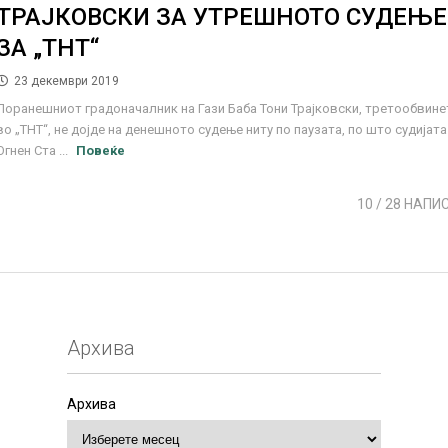
ТРАЈКОВСКИ ЗА УТРЕШНОТО СУДЕЊЕ
ЗА „ТНТ“
23 декември 2019
Поранешниот градоначалник на Гази Баба Тони Трајковски, третообвине
во „ТНТ“, не дојде на денешното судење ниту по паузата, по што судијата
Огнен Ста ...
Повеќе
10
/ 28 НАПИ
Архива
Архива