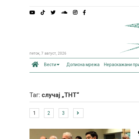
петок, 7 август, 2026
Вести
Дописна мрежа
Нераскажани пр
Таг:
случај „ТНТ“
1
2
3