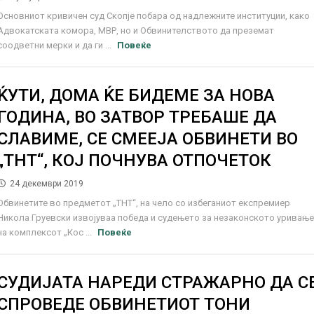
Основниот кривичен суд Скопје побара од надлежните институции, како
Адвокатската комора, МВР, но и Обвинителството да преземат
соодветни мерки и да ги ...
Повеќе
ЌУТИ, ДОМА ЌЕ БИДЕМЕ ЗА НОВА
ГОДИНА, ВО ЗАТВОР ТРЕБАШЕ ДА
СЛАВИМЕ, СЕ СМЕЕЈА ОБВИНЕТИ ВО
„ТНТ“, КОЈ ПОЧНУВА ОТПОЧЕТОК
24 декември 2019
Обвинетите во предметот „ТНТ“, на чело со избеганиот експремиер
Никола Груевски извојуваа победа и судењето за незаконското уривањ
на комплексот „Кос ...
Повеќе
СУДИЈАТА НАРЕДИ СТРАЖАРНО ДА С
СПРОВЕДЕ ОБВИНЕТИОТ ТОНИ