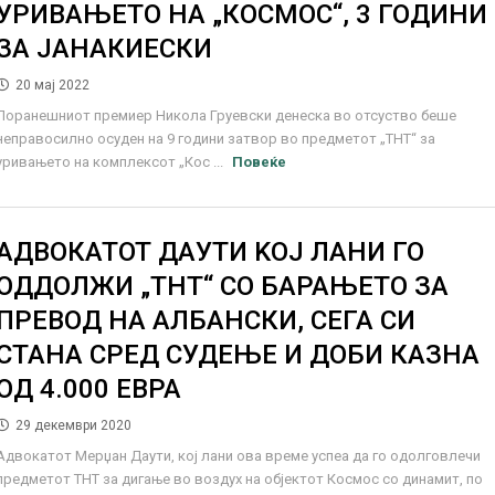
УРИВАЊЕТО НА „КОСМОС“, 3 ГОДИНИ
ЗА ЈАНАКИЕСКИ
20 мај 2022
Поранешниот премиер Никола Груевски денеска во отсуство беше
неправосилно осуден на 9 години затвор во предметот „ТНТ“ за
уривањето на комплексот „Кос ...
Повеќе
АДВОКАТОТ ДАУТИ KOЈ ЛАНИ ГО
ОДДОЛЖИ „ТНТ“ СО БАРАЊЕТО ЗА
ПРЕВОД НА АЛБАНСКИ, СЕГА СИ
СТАНА СРЕД СУДЕЊЕ И ДОБИ КАЗНА
ОД 4.000 ЕВРА
29 декември 2020
Адвокатот Мерџан Даути, кој лани ова време успеа да го одолговлечи
предметот ТНТ за дигање во воздух на објектот Космос со динамит, по