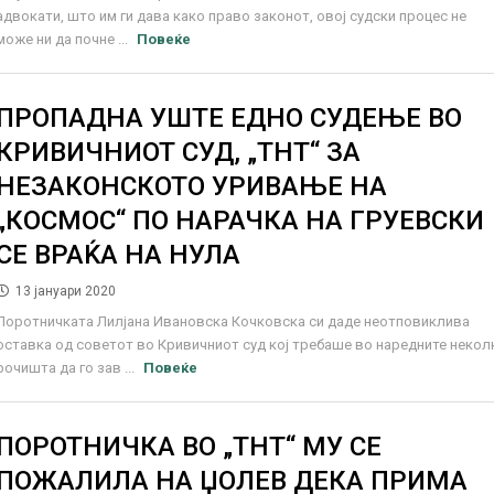
адвокати, што им ги дава како право законот, овој судски процес не
може ни да почне ...
Повеќе
ПРОПАДНА УШТЕ ЕДНО СУДЕЊЕ ВО
КРИВИЧНИОТ СУД, „ТНТ“ ЗА
НЕЗАКОНСКОТО УРИВАЊЕ НА
„КОСМОС“ ПО НАРАЧКА НА ГРУЕВСКИ
СЕ ВРАЌА НА НУЛА
13 јануари 2020
Поротничката Лилјана Ивановска Кочковска си даде неотповиклива
оставка од советот во Кривичниот суд кој требаше во наредните некол
рочишта да го зав ...
Повеќе
ПОРОТНИЧКА ВО „ТНТ“ МУ СЕ
ПОЖАЛИЛА НА ЏОЛЕВ ДЕКА ПРИМА