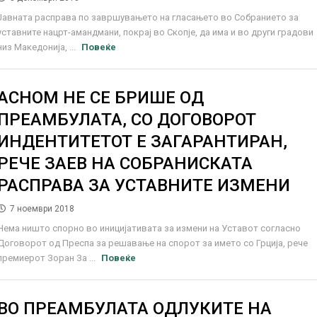
Јавната расправа по завршувањето на гласањето во Собранието за
уставните нацрт-амандмани, покрај во Скопје, да има и во други градови
низ Македонија, ...
Повеќе
АСНОМ НЕ СЕ БРИШЕ ОД
ПРЕАМБУЛАТА, СО ДОГОВОРОТ
ИНДЕНТИТЕТОТ Е ЗАГАРАНТИРАН,
РЕЧЕ ЗАЕВ НА СОБРАНИСКАТА
РАСПРАВА ЗА УСТАВНИТЕ ИЗМЕНИ
7 ноември 2018
Нема ништо спорно во иницијативата за измени на Уставот согласно
Договорот од Преспа за решавање на спорот за името со Грција, рече
премиерот Зоран За ...
Повеќе
ВО ПРЕАМБУЛАТА ОДЛУКИТЕ НА