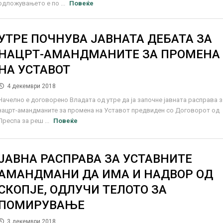
одложувањето е по ...
Повеќе
УТРЕ ПОЧНУВА ЈАВНАТА ДЕБАТА ЗА
НАЦРТ-АМАНДМАНИТЕ ЗА ПРОМЕНА
НА УСТАВОТ
4 декември 2018
Начелно е договорено Владата од утре да ја започне јавната расправа з
нацрт-амандманите за промена на Уставот предвиден со Договорот од
Преспа за реш ...
Повеќе
ЈАВНА РАСПРАВА ЗА УСТАВНИТЕ
АМАНДМАНИ ДА ИМА И НАДВОР ОД
СКОПЈЕ, ОДЛУЧИ ТЕЛОТО ЗА
ПОМИРУВАЊЕ
3 декември 2018