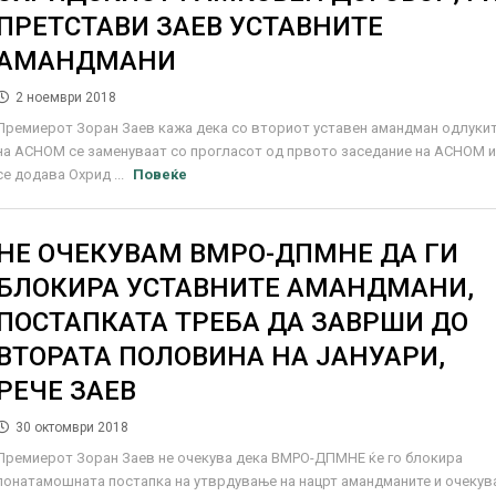
ПРЕТСТАВИ ЗАЕВ УСТАВНИТЕ
АМАНДМАНИ
2 ноември 2018
Премиерот Зоран Заев кажа дека со вториот уставен амандман одлуки
на АСНОМ се заменуваат со прогласот од првото заседание на АСНОМ 
се додава Охрид ...
Повеќе
НЕ ОЧЕКУВАМ ВМРО-ДПМНЕ ДА ГИ
БЛОКИРА УСТАВНИТЕ АМАНДМАНИ,
ПОСТАПКАТА ТРЕБА ДА ЗАВРШИ ДО
ВТОРАТА ПОЛОВИНА НА ЈАНУАРИ,
РЕЧЕ ЗАЕВ
30 октомври 2018
Премиерот Зоран Заев не очекува дека ВМРО-ДПМНЕ ќе го блокира
понатамошната постапка на утврдување на нацрт амандманите и очекув