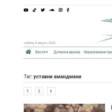
сабота, 8 август, 2026
Вести
Дописна мрежа
Нераскажани пр
Таг:
уставни амандмани
1
2