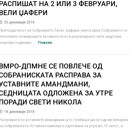
РАСПИШАТ НА 2 ИЛИ 3 ФЕВРУАРИ,
ВЕЛИ ЏАФЕРИ
25 декември 2018
Претседателот на Собранието Талат Џафери смета дека Собранието ги
исполнило планираните активности и ги реализирало сите зацртани
планови годинава. ...
Повеќе
ВМРО-ДПМНЕ СЕ ПОВЛЕЧЕ ОД
СОБРАНИСКАТА РАСПРАВА ЗА
УСТАВНИТЕ АМАНДМАНИ,
СЕДНИЦАТА ОДЛОЖЕНА ЗА УТРЕ
ПОРАДИ СВЕТИ НИКОЛА
18 декември 2018
Расправата по уставните амандмани што требаше да се одржи вечерва
на собрaниската Уставна комисија е одложена за утре во 12 часот, а