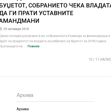
БУЏЕТОТ, СОБРАНИЕТО ЧЕКА ВЛАДАТ
ДА ГИ ПРАТИ УСТАВНИТЕ
АМАНДМАНИ
29 октомври 2018
Денес почнува расправата во собраниската Комисија за финансирање и
буџет за предлогот на владата за ребаланс на буџетот за 2018 година.
Пратениците на ...
Повеќе
10
/ 11 НАПИ
Архива
Архива