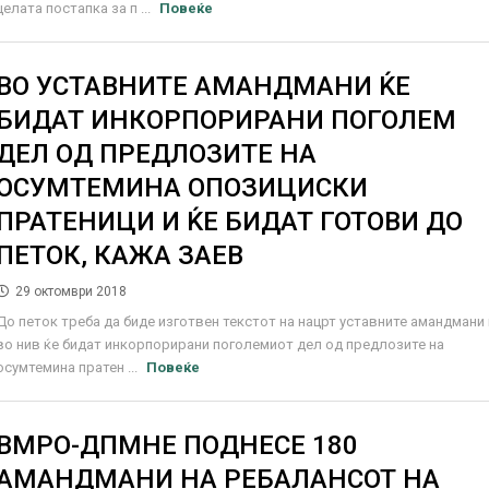
целата постапка за п ...
Повеќе
ВО УСТАВНИТЕ АМАНДМАНИ ЌЕ
БИДАТ ИНКОРПОРИРАНИ ПОГОЛЕМ
ДЕЛ ОД ПРЕДЛОЗИТЕ НА
ОСУМТЕМИНА ОПОЗИЦИСКИ
ПРАТЕНИЦИ И ЌЕ БИДАТ ГОТОВИ ДО
ПЕТОК, КАЖА ЗАЕВ
29 октомври 2018
До петок треба да биде изготвен текстот на нацрт уставните амандмани 
во нив ќе бидат инкорпорирани поголемиот дел од предлозите на
осумтемина пратен ...
Повеќе
ВМРО-ДПМНЕ ПОДНЕСЕ 180
АМАНДМАНИ НА РЕБАЛАНСОТ НА