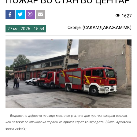
ПОЖАР ВО СТАН ВО ЦЕНТАР
1627
Скопје, (САКАМДАКАЖАМ.МК)
27 мај 2026 - 15:54
Веднаш по дојавата на лице место се упатиле две противпожарни возила,
кои затекнале опожарена тераса на првиот спрат во зградата. (Фото: Архивска
фотографија)