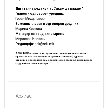
Дигитална редакција „Сакам да кажам“
Главен и одговорен уредник:
Горан Михајловски
Заменик главен и одговорен уредник:
Марина Костова
Менаџер на социјални мрежи:
Мирослав Илиоски
Редакцијa:
sdk@sdk.mk
©SDK.MK Крадењето авторски текстови е казниво со закон.
Преземањето на авторски содржини (текстови) од оваа
страница е дозволено само делумно и со ставање хиперлинк до
содржината што се цитира
Архива