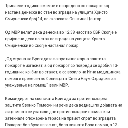
Тринаесетгодишно момче е повредено во пожарот кој
настана денеска во стан во зграда на улицата Христо
Смирненски број 14, во скопската Општина Центар.
Од МВР велат дека денеска во 12:38 часот во СВР Скопје е
пријавено дека во стан во зграда на улицата Христо
Смирненски во Скопје настанал пожар.
„Од страна на Бригадата за противпожарна заштита
пожарот е изгаснат, а од пожарот со повреди се здобил 13-
годишник, кој бил во станот, а со возило на Итна медицинска
помош е пренесен во болницата ‘Свети Наум Охридски’ за
укажување на помош“, вели МВР.
Командирот на скопската Бригада за противпожарна
заштита Ѕвонко Томески ни рече дека веднаш по дојавата на
лице место се упатиле две противпожарни возила, кои
затекнале опожарена тераса на првиот спрат во зградата.
Пожарот бил брзо изгаснат, била викната Брза помош, а 13-