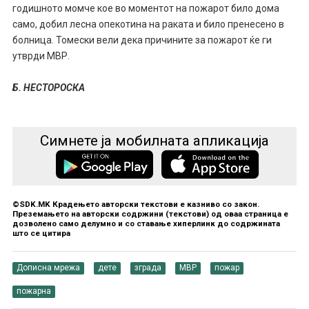
годишното момче кое во моментот на пожарот било дома
само, добил лесна опекотина на раката и било пренесено в
болница. Томески вели дека причините за пожарот ќе ги
утврди МВР.
Б. НЕСТОРОСКА
Симнете ја мобилната апликација
©SDK.MK Крадењето авторски текстови е казниво со закон.
Преземањето на авторски содржини (текстови) од оваа страница е
дозволено само делумно и со ставање хиперлинк до содржината
што се цитира
Дописна мрежа
дете
зграда
МВР
пожар
пожарна