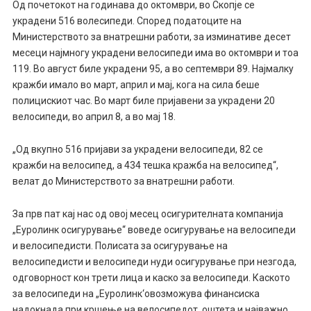
Од почетокот на годинава до октомври, во Скопје се
украдени 516 волесипеди. Според податоците на
Министерството за внатрешни работи, за изминативе десет
месеци најмногу украдени велосипеди има во октомври и тоа
119. Во август биле украдени 95, а во септември 89. Најмалку
кражби имало во март, април и мај, кога на сила беше
полицискиот час. Во март биле пријавени за украдени 20
велосипеди, во април 8, а во мај 18.
„Од вкупно 516 пријави за украдени велосипеди, 82 се
кражби на велосипед, а 434 тешка кражба на велосипед“,
велат до Министерството за внатрешни работи.
За прв пат кај нас од овој месец осигурителната компанија
„Еуролинк осигурување“ воведе осигурување на велосипеди
и велосипедисти. Полисата за осигурување на
велосипедисти и велосипеди нуди осигурување при незгода,
одговорност кон трети лица и каско за велосипеди. Каското
за велосипеди на „Еуролинк‘овозможува финансиска
надокнада при кршење на велосипедот, оштета и најважно