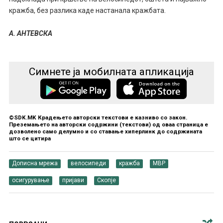
кражба, без разлика каде настанала кражбата.
А. АНТЕВСКА
Симнете ја мобилната апликација
©SDK.MK Крадењето авторски текстови е казниво со закон.
Преземањето на авторски содржини (текстови) од оваа страница е
дозволено само делумно и со ставање хиперлинк до содржината
што се цитира
Дописна мрежа
велосипеди
кражба
МВР
осигурување
пријави
Скопје