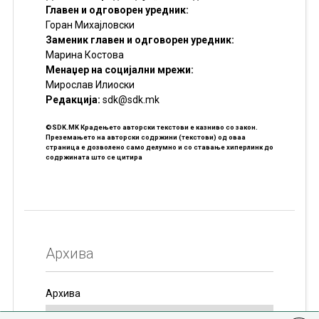
Главен и одговорен уредник:
Горан Михајловски
Заменик главен и одговорен уредник:
Марина Костова
Менаџер на социјални мрежи:
Мирослав Илиоски
Редакцијa:
sdk@sdk.mk
©SDK.MK Крадењето авторски текстови е казниво со закон.
Преземањето на авторски содржини (текстови) од оваа
страница е дозволено само делумно и со ставање хиперлинк до
содржината што се цитира
Архива
Архива