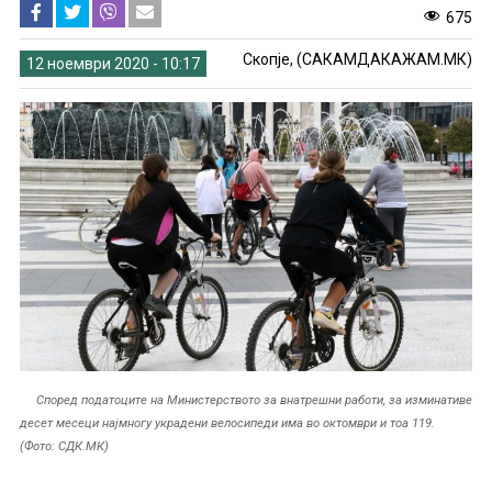
675
Скопје, (САКАМДАКАЖАМ.МК)
12 ноември 2020 - 10:17
Според податоците на Министерството за внатрешни работи, за изминативе
десет месеци најмногу украдени велосипеди има во октомври и тоа 119.
(Фото: СДК.МК)