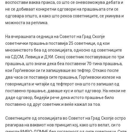
воспостави ваква пракса, со што се оневозможува дебата и
не се добиваат конкретни одговори на прашањата оти се
одговара општо, а како што рекоа советниците, се укинува и
можноста за реплика.
На вчерашната седница на Советот на Град Скопје
советнички прашања поставија 25 советници, од кои
мнозинството беа од опозицијата, односно од советниците
на СДСМ, Левица и ДУИ. Секој советник поставуваше по три
прашања, што значи дека беа поставени 70-тина прашања,
кои Ѓорѓиевски си ги запишуваше во тефтер. Откако после
два часа се поставија сите прашања, Ѓорѓиевски излезе на
говорницата и читајќи од тефтерот она што го запишал од
поставено прашање, даваше кус и општ одговор. На некои не
даде одговор, бидејќи рече дека истото прашање било
поставено од друг советник и веќе кажал за тоа.
Советниците од опозицијата во Советот на Град Скопје остро
реагираа на ваквиот нов принцип кој, како што велат, си го
смисли ВМРО-ДПМНЕ без согласност од сите советници. Сите