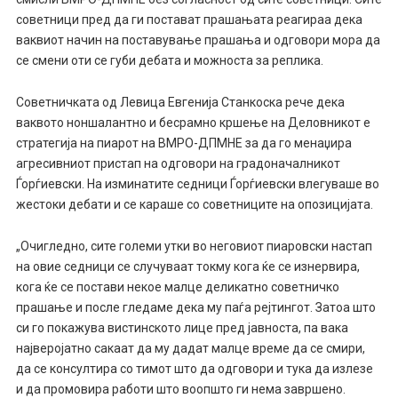
советници пред да ги постават прашањата реагираа дека
ваквиот начин на поставување прашања и одговори мора да
се смени оти се губи дебата и можноста за реплика.
Советничката од Левица Евгенија Станкоска рече дека
ваквото ноншалантно и бесрамно кршење на Деловникот е
стратегија на пиарот на ВМРО-ДПМНЕ за да го менаџира
агресивниот пристап на одговори на градоначалникот
Ѓорѓиевски. На изминатите седници Ѓорѓиевски влегуваше во
жестоки дебати и се караше со советниците на опозицијата.
„Очигледно, сите големи утки во неговиот пиаровски настап
на овие седници се случуваат токму кога ќе се изнервира,
кога ќе се постави некое малце деликатно советничко
прашање и после гледаме дека му паѓа рејтингот. Затоа што
си го покажува вистинското лице пред јавноста, па вака
најверојатно сакаат да му дадат малце време да се смири,
да се консултира со тимот што да одговори и тука да излезе
и да промовира работи што воопшто ги нема завршено.