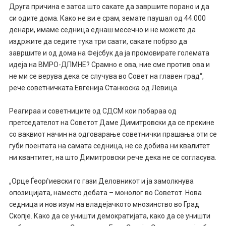
Друга причина е затоа што сакате да завршите порано и да
си одите дома. Како не ви е срам, земате паушал од 44.000
денари, имаме седница еднаш месечно и не можете да
издржите да седите тука три саати, сакате побрзо да
завршите и од дома на Фејсбук да ја промовирате големата
идеја на ВМРО-ДПМНЕ? Срамно е ова, ние сме против ова и
не ми се верува дека се случува во Совет на главен град“,
рече советничката Евгенија Станкоска од Левица.
Реагираа и советниците од СДСМ кои побараа од
претседателот на Советот Даме Димитровски да се прекине
со ваквиот начин на одговарање советнички прашања оти се
губи поентата на самата седница, не се добива ни квалитет
ни квантитет, на што Димитровски рече дека не се согласува.
„Орце Ѓеорѓиевски го гази Деловникот и ја замолкнува
опозицијата, наместо дебата – монолог во Советот. Нова
седница и нов изум на владејачкото мнозинство во Град
Скопје. Како да се уништи демократијата, како да се уништи