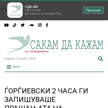
СДК.МК
Преземи
sdk.com.mk
Бесплатно на Google Play
недела, 9 август, 2026
МЕНИ
ЃОРЃИЕВСКИ 2 ЧАСА ГИ
ЗАПИШУВАШЕ