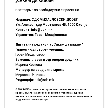
„САКАМ ДА КАЖАМ“
платформа за слободоумни е проект на
Издавач: СДК МИХАЈЛОВСКИ ДООЕЛ
Ул. Александар Мартулков 45, 1000 Скопје
Контакт:
info@sdk.mk
Управител: Горан Михајловски
Дигитална редакција „Сакам да кажам“
Главен и одговорен уредник:
Горан Михајловски
Заменик главен и одговорен уредник:
Марина Костова
Менаџер на социјални мрежи:
Мирослав Илиоски
Редакцијa:
sdk@sdk.mk
©SDK.MK Крадењето авторски текстови е казниво со закон.
Преземањето на авторски содржини (текстови) од оваа
страница е дозволено само делумно и со ставање хиперлинк до
содржината што се цитира