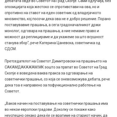
дебатата овде во Советот на Град Скопје. Сами одлучија, без
опозицијата која жестоко се спротивстави на ова, но и
спротивно на ставот на еден советник од владејачкото
мнозинство, кој посочи дека ова не е добро решение. Порано
поставувавме прашања, а сега градоначалникот држи
монолог, одговара на прашања, а ние немаме право и
можност да реплицираме и да укажеме за што всушност
станува збор“, рече Катерина Цаневска, советничка од
СДСМ.
Претседателот на Советот Димитровски на прашањето на
САКАМДАКАЖАМ.МК зошто за првпат во Советот на Град
Скопје е воведена ваква пракса за одговарање на
советнички прашање, со која се оневозможува дебата, рече
дека тоа е направено за пофункционално работење на
Советот.
„Ваков начин на поставување на советнички прашања има
во некои европски градови. Доколку се покаже како
неуспешно секако дека ќе се вратиме на стариот начин, да