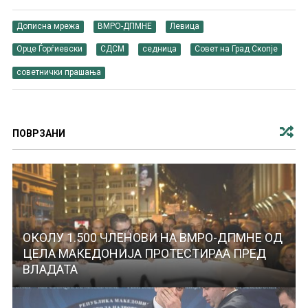
Дописна мрежа
ВМРО-ДПМНЕ
Левица
Орце Ѓорѓиевски
СДСМ
седница
Совет на Град Скопје
советнички прашања
ПОВРЗАНИ
ОКОЛУ 1.500 ЧЛЕНОВИ НА ВМРО-ДПМНЕ ОД
ЦЕЛА МАКЕДОНИЈА ПРОТЕСТИРАА ПРЕД
ВЛАДАТА