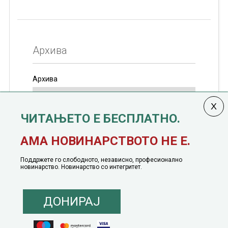
Архива
Архива
ЧИТАЊЕТО Е БЕСПЛАТНО.
Колумната
САКАМ ДА КАЖАМ
излегува од 12
АМА НОВИНАРСТВОТО НЕ Е.
јануари, 1991 година
Поддржете го слободното, независно, професионално
новинарство. Новинарство со интегритет.
ДОНИРАЈ
© 2016 - 2026 Сакам Да Кажам. Сите права задржани |
Маркетинг
понуда
|
Понуда за политичко рекламирање
|
Политика на приватност
|