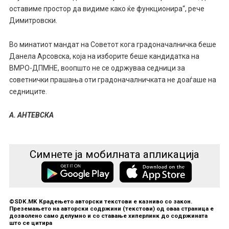
оставиме простор да видиме како ќе функционира“, рече
Димитровски.
Во минатиот мандат на Советот кога градоначалничка беше
Данела Арсовска, која на изборите беше кандидатка на
ВМРО-ДПМНЕ, воопшто не се одржуваа седници за
советнички прашања оти градоначалничката не доаѓаше на
седниците.
А. АНТЕВСКА
Симнете ја мобилната апликација
©SDK.MK Крадењето авторски текстови е казниво со закон.
Преземањето на авторски содржини (текстови) од оваа страница е
дозволено само делумно и со ставање хиперлинк до содржината
што се цитира