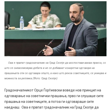
Ова е првпат градоначалник на Град Скопје да воспостави ваква пракса, со
што се оневозможува дебата и не се добиваат конкретни одговори на
прашањата оти се одговара општо, а како што рекоа советниците, се укинува и
можноста за реплика.(Фото: Град Скопје)
Градоначалникот Орце Ѓорѓиевски воведе нов принцип на
одговарање на советнички прашања, прво ги слушаше сите
прашања на советниците, а потоа ги одговараше сите
наеднаш. Ова е првпат градоначалник на Град Скопје да