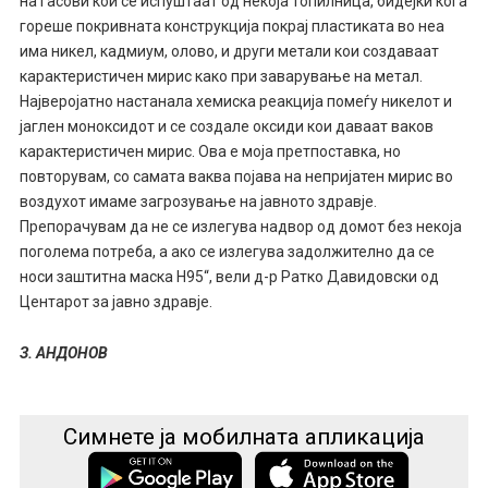
на гасови кои се испуштаат од некоја топилница, бидејќи кога
гореше покривната конструкција покрај пластиката во неа
има никел, кадмиум, олово, и други метали кои создаваат
карактеристичен мирис како при заварување на метал.
Најверојатно настанала хемиска реакција помеѓу никелот и
јаглен моноксидот и се создале оксиди кои даваат ваков
карактеристичен мирис. Ова е моја претпоставка, но
повторувам, со самата ваква појава на непријатен мирис во
воздухот имаме загрозување на јавното здравје.
Препорачувам да не се излегува надвор од домот без некоја
поголема потреба, а ако се излегува задолжително да се
носи заштитна маска Н95“, вели д-р Ратко Давидовски од
Центарот за јавно здравје.
З. АНДОНОВ
Симнете ја мобилната апликација