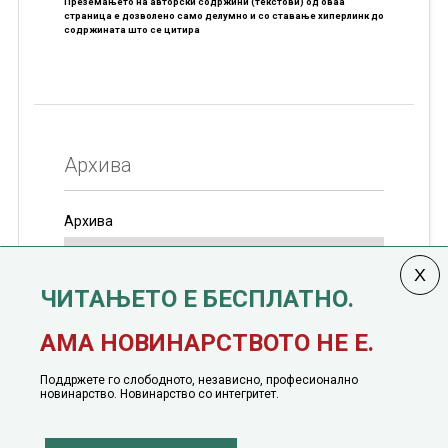
Преземањето на авторски содржини (текстови) од оваа
страница е дозволено само делумно и со ставање хиперлинк до
содржината што се цитира
Архива
Архива
ЧИТАЊЕТО Е БЕСПЛАТНО.
Колумната
САКАМ ДА КАЖАМ
излегува од 12
АМА НОВИНАРСТВОТО НЕ Е.
јануари, 1991 година
Поддржете го слободното, независно, професионално
новинарство. Новинарство со интегритет.