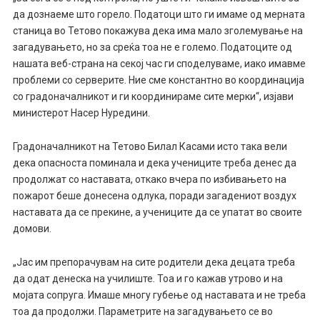
да дознаеме што горело. Податоци што ги имаме од мерната
станица во Тетово покажува дека има мало зголемување на
загадувањето, но за среќа тоа не е големо. Податоците од
нашата веб-страна на секој час ги споделуваме, иако имавме
проблеми со серверите. Ние сме константно во координација
со градоначалникот и ги координираме сите мерки“, изјави
министерот Насер Нуредини.
Градоначалникот на Тетово Билал Касами исто така вели
дека опасноста поминала и дека учениците треба денес да
продолжат со наставата, откако вчера по избивањето на
пожарот беше донесена одлука, поради загадениот воздух
наставата да се прекине, а учениците да се упатат во своите
домови.
„Јас им препорачувам на сите родители дека децата треба
да одат денеска на училиште. Тоа и го кажав утрово и на
мојата сопруга. Имаше многу губење од наставата и не треба
тоа да продолжи. Параметрите на загадувањето се во