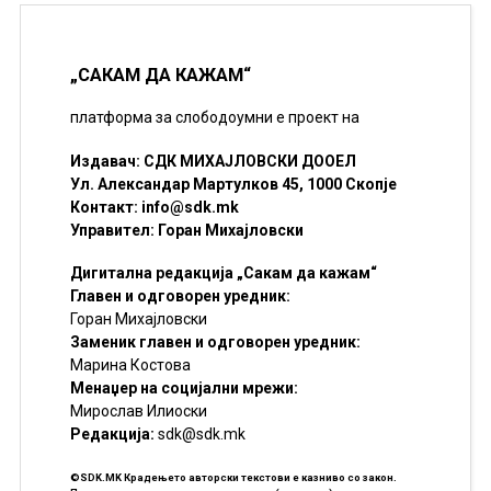
„САКАМ ДА КАЖАМ“
платформа за слободоумни е проект на
Издавач: СДК МИХАЈЛОВСКИ ДООЕЛ
Ул. Александар Мартулков 45, 1000 Скопје
Контакт:
info@sdk.mk
Управител: Горан Михајловски
Дигитална редакција „Сакам да кажам“
Главен и одговорен уредник:
Горан Михајловски
Заменик главен и одговорен уредник:
Марина Костова
Менаџер на социјални мрежи:
Мирослав Илиоски
Редакцијa:
sdk@sdk.mk
©SDK.MK Крадењето авторски текстови е казниво со закон.