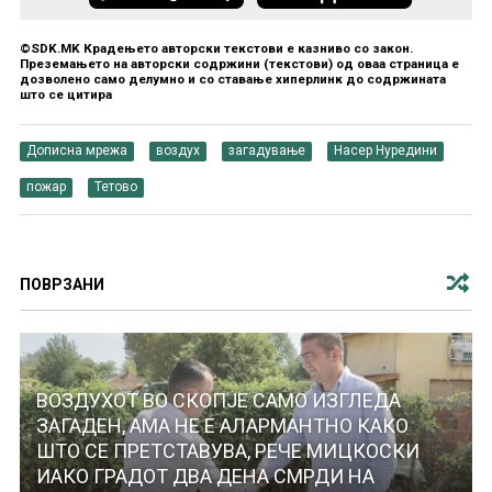
©SDK.MK Крадењето авторски текстови е казниво со закон.
Преземањето на авторски содржини (текстови) од оваа страница е
дозволено само делумно и со ставање хиперлинк до содржината
што се цитира
Дописна мрежа
воздух
загадување
Насер Нуредини
пожар
Тетово
ПОВРЗАНИ
ВОЗДУХОТ ВО СКОПЈЕ САМО ИЗГЛЕДА
ЗАГАДЕН, АМА НЕ Е АЛАРМАНТНО КАКО
ШТО СЕ ПРЕТСТАВУВА, РЕЧЕ МИЦКОСКИ
ИАКО ГРАДОТ ДВА ДЕНА СМРДИ НА