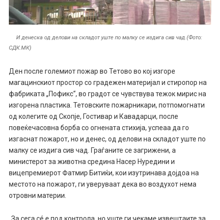
И денеска од делови на складот уште по малку се издига сив чад.(Фото:
СДК.МК)
Ден после големиот пожар во Тетово во кој изгоре
магацинскиот простор со градежен материјал и стиропор на
фабриката „Пофикс“, во градот се чувствува тежок мирис на
изгорена пластика. Тетовските пожарникари, потпомогнати
од колегите од Скопје, Гостивар и Кавадарци, после
повеќечасовна борба со огнената стихија, успеаа да го
изгаснат пожарот, но и денес, од делови на складот уште по
малку се издига сив чад. Граѓаните се загрижени, а
министерот за животна средина Насер Нуредини и
вицепремиерот Фатмир Битиќи, кои изутринава дојдоа на
местото на пожарот, ги уверуваат дека во воздухот нема
отровни материи.
„За сега сé е под контрола, но уште ги чекаме извештаите за