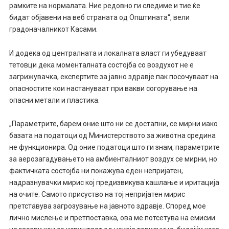
рамките на нормалата. Ние редовно ги следиме и тие ќе
бидат објавени на веб страната од Општината“, вели
градоначалникот Касами.
И додека од централната и локалната власт ги убедуваат
тетовци дека моменталната состојба со воздухот не е
загрижувачка, експертите за јавно здравје пак посочуваат на
опасностите кои настануваат при вакви согорување на
опасни метали и пластика.
„Параметрите, барем оние што ни се достапни, се мирни иако
базата на податоци од Министерството за животна средина
не функционира. Од оние податоци што ги знам, параметрите
за аерозагадувањето на амбиенталниот воздух се мирни, но
фактичката состојба ни покажува еден непријатен,
надразнувачки мирис кој предизвикува кашлање и иритација
на очите. Самото присуство на тој непријатен мирис
претставува загрозување на јавното здравје. Според мое
лично мислење и претпоставка, ова ме потсетува на емисии