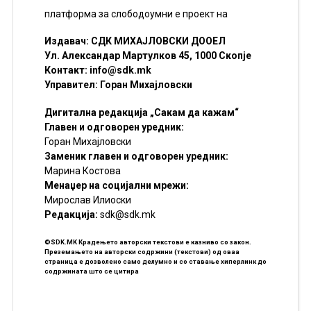
платформа за слободоумни е проект на
Издавач: СДК МИХАЈЛОВСКИ ДООЕЛ
Ул. Александар Мартулков 45, 1000 Скопје
Контакт:
info@sdk.mk
Управител: Горан Михајловски
Дигитална редакција „Сакам да кажам“
Главен и одговорен уредник:
Горан Михајловски
Заменик главен и одговорен уредник:
Марина Костова
Менаџер на социјални мрежи:
Мирослав Илиоски
Редакцијa:
sdk@sdk.mk
©SDK.MK Крадењето авторски текстови е казниво со закон.
Преземањето на авторски содржини (текстови) од оваа
страница е дозволено само делумно и со ставање хиперлинк до
содржината што се цитира