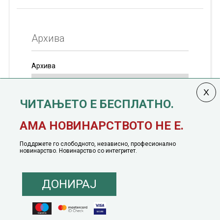
Архива
Архива
ЧИТАЊЕТО Е БЕСПЛАТНО.
Колумната
САКАМ ДА КАЖАМ
излегува од 12
АМА НОВИНАРСТВОТО НЕ Е.
јануари, 1991 година
Поддржете го слободното, независно, професионално
новинарство. Новинарство со интегритет.
ДОНИРАЈ
© 2016 - 2026 Сакам Да Кажам. Сите права задржани |
Маркетинг
понуда
|
Понуда за политичко рекламирање
|
Политика на приватност
|
Политика на инклузија
|
Кодекс на однесување