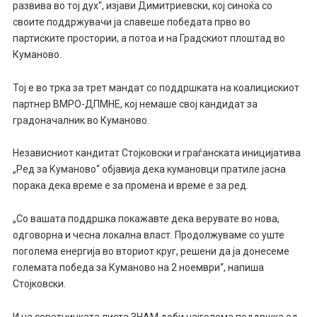
развива во тој дух“, изјави Димитриевски, кој синоќа со
своите поддржувачи ја славеше победата прво во
партиските простории, а потоа и на Градскиот плоштад во
Куманово.
Тој е во трка за трет мандат со поддршката на коалицискиот
партнер ВМРО-ДПМНЕ, кој немаше свој кандидат за
градоначалник во Куманово.
Независниот кандитат Стојковски и граѓанската иницијатива
„Ред за Куманово“ објавија дека кумановци пратиле јасна
порака дека време е за промена и време е за ред.
„Со вашата поддршка покажавте дека верувате во нова,
одговорна и чесна локална власт. Продолжуваме со уште
поголема енергија во вториот круг, решени да ја донесеме
големата победа за Куманово на 2 ноември“, напиша
Стојковски.
И на советничката листа ЗНАМ доби најголема поддршка од