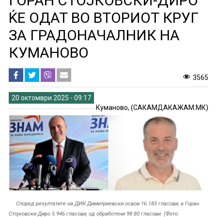
ГОРАН СТОЈКОВСКИ-ДИРО
ЌЕ ОДАТ ВО ВТОРИОТ КРУГ
ЗА ГРАДОНАЧАЛНИК НА
КУМАНОВО
3565
20 октомври 2025 - 09:17
Куманово, (САКАМДАКАЖАМ.МК)
Според резултатите на ДИК Димитриевски освои 16.183 гласови, а Горан
Стојковски Диро 5.946 гласови, од обработени 98.80 гласови. (Фото: