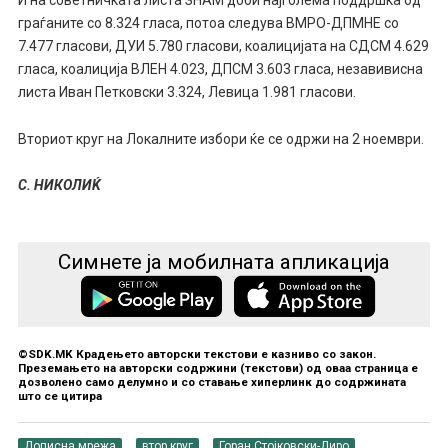
граѓаните со 8.324 гласа, потоа следува ВМРО-ДПМНЕ со
7.477 гласови, ДУИ 5.780 гласови, коалицијата на СДСМ 4.629
гласа, коалиција ВЛЕН 4.023, ДПСМ 3.603 гласа, незавивисна
листа Иван Петковски 3.324, Левица 1.981 гласови.
Вториот круг на Локалните избори ќе се одржи на 2 ноември.
С. НИКОЛИЌ
Симнете ја мобилната апликација
©SDK.MK Крадењето авторски текстови е казниво со закон.
Преземањето на авторски содржини (текстови) од оваа страница е
дозволено само делумно и со ставање хиперлинк до содржината
што се цитира
Дописна мрежа
втор круг
Горан Стојковски-Диро