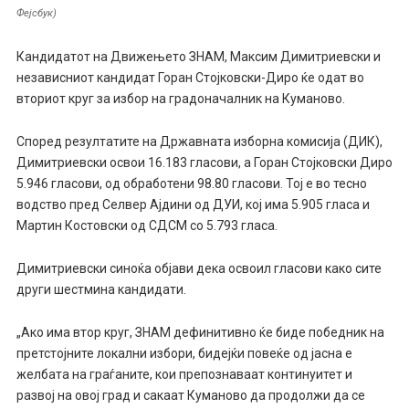
Фејсбук)
Кандидатот на Движењето ЗНАМ, Максим Димитриевски и
независниот кандидат Горан Стојковски-Диро ќе одат во
вториот круг за избор на градоначалник на Куманово.
Според резултатите на Државната изборна комисија (ДИК),
Димитриевски освои 16.183 гласови, а Горан Стојковски Диро
5.946 гласови, од обработени 98.80 гласови. Тој е во тесно
водство пред Селвер Ајдини од ДУИ, кој има 5.905 гласа и
Мартин Костовски од СДСМ со 5.793 гласа.
Димитриевски синоќа објави дека освоил гласови како сите
други шестмина кандидати.
„Ако има втор круг, ЗНАМ дефинитивно ќе биде победник на
претстојните локални избори, бидејќи повеќе од јасна е
желбата на граѓаните, кои препознаваат континуитет и
развој на овој град и сакаат Куманово да продолжи да се