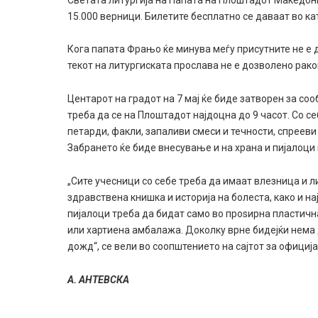
15.000 верници. Билетите бесплатно се даваат во ка
Кога папата Фрањо ќе минува меѓу присутните не е 
текот на литургиската прослава не е дозволено рак
Центарот на градот на 7 мај ќе биде затворен за соо
треба да се на Плоштадот најдоцна до 9 часот. Со се
петарди, факли, запаливи смеси и течности, спреев
Забрането ќе биде внесување и на храна и пијалоци
„Сите учесници со себе треба да имаат влезница и л
здравствена книшка и историја на болеста, како и н
пијалоци треба да бидат само во проѕирна пластичн
или хартиена амбалажа. Доколку врне бидејќи нема
дожд“, се вели во соопштението на сајтот за официј
А. АНТЕВСКА