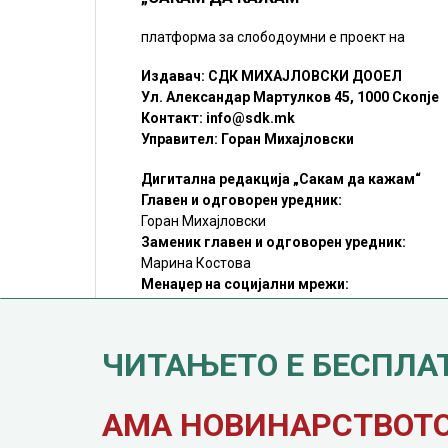
платформа за слободоумни е проект на
Издавач: СДК МИХАЈЛОВСКИ ДООЕЛ
Ул. Александар Мартулков 45, 1000 Скопје
Контакт:
info@sdk.mk
Управител: Горан Михајловски
Дигитална редакција „Сакам да кажам“
Главен и одговорен уредник:
Горан Михајловски
Заменик главен и одговорен уредник:
Марина Костова
Менаџер на социјални мрежи:
Мирослав Илиоски
Редакцијa:
sdk@sdk.mk
ЧИТАЊЕТО Е БЕСПЛА
©SDK.MK Крадењето авторски текстови е казниво со закон.
Преземањето на авторски содржини (текстови) од оваа
страница е дозволено само делумно и со ставање хиперлинк
до содржината што се цитира
АМА НОВИНАРСТВОТО 