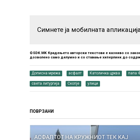
Симнете ја мобилната апликациј
©SDK.MK Крадењето авторски текстови е казниво со закон
дозволено само делумно и со ставање хиперлинк до содрж
Дописна мрежа
асфалт
Католичка црква
папа 
света литургија
Скопје
улици
ПОВРЗАНИ
АСФАЛТОТ НА КРУЖНИОТ ТЕК КАЈ