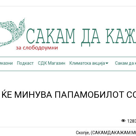
иказни
Подкаст
СДК Магазин
Климатска акција
Сакам да
 ЌЕ МИНУВА ПАПАМОБИЛОТ С
128
Скопје, (САКАМДАКАЖАМ.М