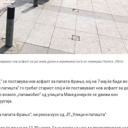
ставуваат нов асфалт за да нема дупки и нерамнини кога ке поминува Папата. (Фото:
 се поставува нов асфалт за папата Фрањо, кој на 7 мај ќе биде во
 патишта“ го гребат стариот слој и ќе поставуваат нов асфалт за д
о возило „папамобил“ од улицата Македонија ќе се движи кон
ургија.
а папата Фрањо“, ни рекоа кусо од ЈП „Улици и патишта“.
а ќе почне во 11.30 часот. Се очекува на неа да присуствуваат на