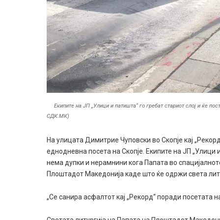
Екипите на ЈП „Улици и патишта“ го гребат стариот слој и ќе по
СДК.МК)
На улицата Димитрие Чуповски во Скопје кај „Рекорд“
еднодневна посета на Скопје. Екипите на ЈП „Улици и
нема дупки и нерамнини кога Папата во спацијалнот
Плоштадот Македонија каде што ќе одржи света лит
„Се санира асфалтот кај „Рекорд“ поради посетата н
Светата литургија на Папата на Плоштадот Македониј