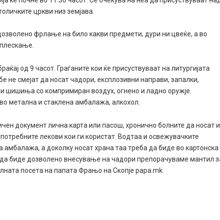
толичките цркви низ земјава.
дозволено фрлање на било какви предмети, дури ни цвеќе, а во
оплескање.
браќај од 9 часот. Граѓаните кои ќе присуствуваат на литургијата
бе не смејат да носат чадори, експлозивни направи, запалки,
и и шишиња со компримиран воздух, огнено и ладно оружје.
 во метална и стаклена амбалажа, алкохол.
ичен документ лична карта или пасош, хронично болните да носат 
ајпотребните лекови кои ги користат. Водтаа и освежувачките
а амбалажа, а доколку носат храна таа треба да биде во картонска
 да биде дозволено внесување на чадори препорачуваме мантил з
алната посета на папата Фрањо на Скопје papa.mk.