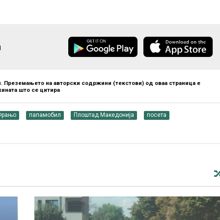
а
. Преземањето на авторски содржини (текстови) од оваа страница е
ината што се цитира
Фрањо
папамобил
Плоштад Македонија
посета