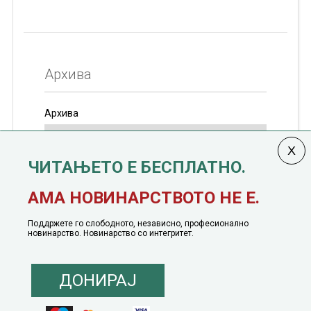
Архива
Архива
ЧИТАЊЕТО Е БЕСПЛАТНО.
Колумната
САКАМ ДА КАЖАМ
излегува од 12
АМА НОВИНАРСТВОТО НЕ Е.
јануари, 1991 година
Поддржете го слободното, независно, професионално
новинарство. Новинарство со интегритет.
ДОНИРАЈ
© 2016 - 2026 Сакам Да Кажам. Сите права задржани |
Маркетинг