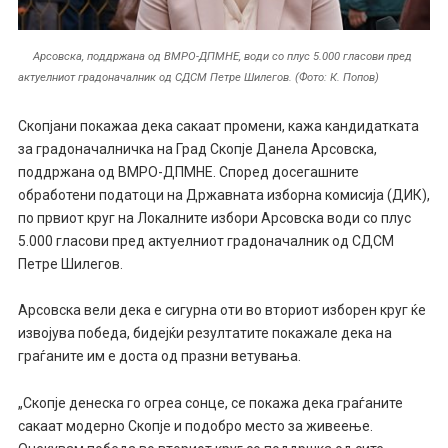
Арсовска, поддржана од ВМРО-ДПМНЕ, води со плус 5.000 гласови пред
актуелниот градоначалник од СДСМ Петре Шилегов. (Фото: К. Попов)
Скопјани покажаа дека сакаат промени, кажа кандидатката
за градоначалничка на Град Скопје Данела Арсовска,
поддржана од ВМРО-ДПМНЕ. Според досегашните
обработени податоци на Државната изборна комисија (ДИК),
по првиот круг на Локалните избори Арсовска води со плус
5.000 гласови пред актуелниот градоначалник од СДСМ
Петре Шилегов.
Арсовска вели дека е сигурна оти во вториот изборен круг ќе
извојува победа, бидејќи резултатите покажале дека на
граѓаните им е доста од празни ветувања.
„Скопје денеска го огреа сонце, се покажа дека граѓаните
сакаат модерно Скопје и подобро место за живеење.