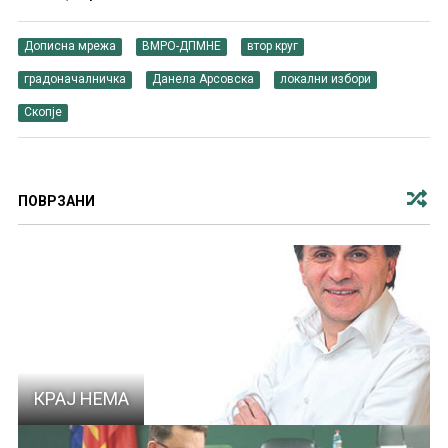
Дописна мрежа
ВМРО-ДПМНЕ
втор круг
градоначалничка
Данела Арсовска
локални избори
Скопје
ПОВРЗАНИ
КРАЈ НЕМА