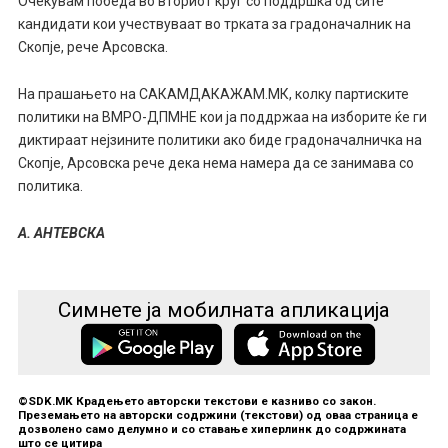
Очекувам победа во вториот круг со поддршка од сите
кандидати кои учествуваат во трката за градоначалник на
Скопје, рече Арсовска.
На прашањето на САКАМДАКАЖАМ.МК, колку партиските
политики на ВМРО-ДПМНЕ кои ја поддржаа на изборите ќе ги
диктираат нејзините политики ако биде градоначалничка на
Скопје, Арсовска рече дека нема намера да се занимава со
политика.
А. АНТЕВСКА
Симнете ја мобилната апликација
©SDK.MK Крадењето авторски текстови е казниво со закон.
Преземањето на авторски содржини (текстови) од оваа страница е
дозволено само делумно и со ставање хиперлинк до содржината
што се цитира