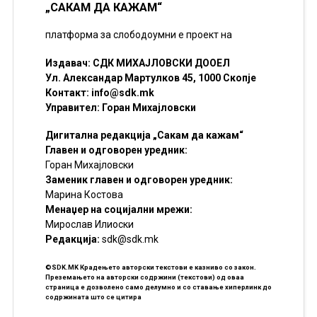
„САКАМ ДА КАЖАМ“
платформа за слободоумни е проект на
Издавач: СДК МИХАЈЛОВСКИ ДООЕЛ
Ул. Александар Мартулков 45, 1000 Скопје
Контакт:
info@sdk.mk
Управител: Горан Михајловски
Дигитална редакција „Сакам да кажам“
Главен и одговорен уредник:
Горан Михајловски
Заменик главен и одговорен уредник:
Марина Костова
Менаџер на социјални мрежи:
Мирослав Илиоски
Редакцијa:
sdk@sdk.mk
©SDK.MK Крадењето авторски текстови е казниво со закон.
Преземањето на авторски содржини (текстови) од оваа
страница е дозволено само делумно и со ставање хиперлинк до
содржината што се цитира