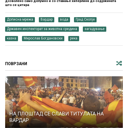
дозволено само делумно и со ставање хиперлинк до содржината
што се цитира
Дописна мрежа
Вардар
вода
Град Скопје
Државен инспекторат за животна средина
загадување
казна
Мирослав Богдановски
река
ПОВРЗАНИ
НА ПЛОШТАД СЕ СЛАВИ ТИТУЛАТА НА
ВАРДАР