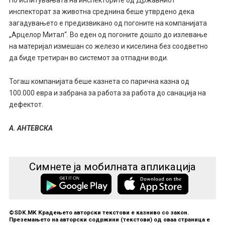
По испитувањата на инспекторите од Државниот
инспекторат за животна среднина беше утврдено дека
загадувањето е предизвикано од погоните на компанијата
„Арцелор Митал“. Во еден од погоните дошло до излевање
на материјал измешан со железо и киселина без соодветно
да биде третиран во системот за отпадни води.
Тогаш компанијата беше казнета со парична казна од
100.000 евра и забрана за работа за работа до санација на
дефектот.
А. АНТЕВСКА
Симнете ја мобилната апликација
©SDK.MK Крадењето авторски текстови е казниво со закон.
Преземањето на авторски содржини (текстови) од оваа страница е