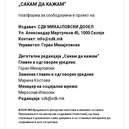
„САКАМ ДА КАЖАМ“
платформа за слободоумни е проект на
Издавач: СДК МИХАЈЛОВСКИ ДООЕЛ
Ул. Александар Мартулков 45, 1000 Скопје
Контакт:
info@sdk.mk
Управител: Горан Михајловски
Дигитална редакција „Сакам да кажам“
Главен и одговорен уредник:
Горан Михајловски
Заменик главен и одговорен уредник:
Марина Костова
Менаџер на социјални мрежи:
Мирослав Илиоски
Редакцијa:
sdk@sdk.mk
©SDK.MK Крадењето авторски текстови е казниво со закон.
Преземањето на авторски содржини (текстови) од оваа
страница е дозволено само делумно и со ставање хиперлинк до
содржината што се цитира