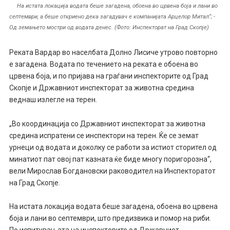
На истата локација водата беше загадена, обоена во црвена боја и лани во
септември, а беше откриено дека загадувач е компанијата Арцелор Митал“; -
Од земањето мостри од водата денес. (Фото: Инспекторат на Град Скопје)
Реката Вардар во населбата Долно Лисиче утрово повторно
е загадена. Водата по течението на реката е обоена во
црвена боја, и по пријава на граѓани инспекторите од Град
Скопје и Државниот инспекторат за животна средина
веднаш излегле на терен.
„Во координација со Државниот инспекторат за животна
средина испратени се инспектори на терен. Ќе се земат
урнеци од водата и доколку се работи за истиот сторител од
минатиот пат овој пат казната ќе биде многу поригорозна“,
вели Мирослав Богдановски раководител на Инспекторатот
на Град Скопје.
На истата локација водата беше загадена, обоена во црвена
боја и лани во септември, што предизвика и помор на риби.