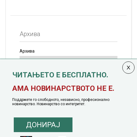
Архива
Архива
ЧИТАЊЕТО Е БЕСПЛАТНО.
Колумната
САКАМ ДА КАЖАМ
излегува од 12
АМА НОВИНАРСТВОТО НЕ Е.
јануари, 1991 година
Поддржете го слободното, независно, професионално
новинарство. Новинарство со интегритет.
ДОНИРАЈ
© 2016 - 2026 Сакам Да Кажам. Сите права задржани |
Маркетинг