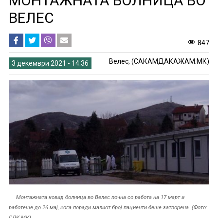
МОНТАЖНАТА БОЛНИЦА ВО
ВЕЛЕС
847
Велес, (САКАМДАКАЖАМ.МК)
3 декември 2021 - 14:36
Монтажната ковид болница во Велес почна со работа на 17 март и
работеше до 26 мај, кога поради малиот број пациенти беше затворена. (Фото:
СДК.МК)