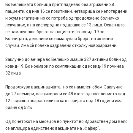
Во Велешката болница претпладнево беа згрижени 28
пациенти, од нив 16 се позитивни, четворица се непотврдени
и осум негативни но со потреба од продолжено болничко
лекување, а на кислородна поддршка се 13 лица. Освен што
се намалуваше бројот на пациенти со ковид-19 во
Болницата, деновиве се намалува и бројот на активни
случаи. Има сѐ повеќе оздравени отколку новозаразени.
Заклучно до вечера во Велешко имаше 327 активни болни од
ковид-19. Во ноември по компликации од ковид-19 починаа
32 лица.
Продолжува вакцинацијата, но со намален обем. Заклучно
до 27 ноември, вакцинирани се 48 отсто од населението над
12-годишна возраст или во категоријата над 18 години има
одѕив од 52%.
Од почетокот на месецов во пунктот во Здравствен дом Велс
се аплицира единствено вакцината на „Фајзер“.