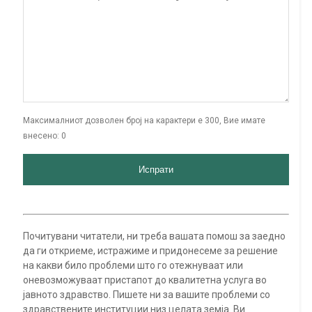
Максималниот дозволен број на карактери е 300, Вие имате
внесено:
0
Почитувани читатели, ни треба вашата помош за заедно
да ги откриеме, истражиме и придонесеме за решение
на какви било проблеми што го отежнуваат или
оневозможуваат пристапот до квалитетна услуга во
јавното здравство. Пишете ни за вашите проблеми со
здравствените институции низ целата земја. Ви