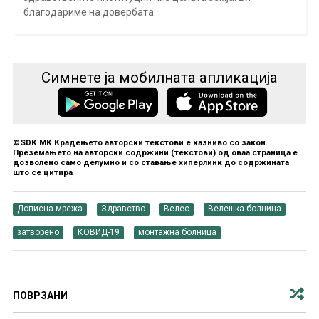
благодариме на довербата.
Симнете ја мобилната апликација
©SDK.MK Крадењето авторски текстови е казниво со закон.
Преземањето на авторски содржини (текстови) од оваа страница е
дозволено само делумно и со ставање хиперлинк до содржината
што се цитира
Дописна мрежа
Здравство
Велес
Велешка болница
затворено
КОВИД-19
монтажна болница
ПОВРЗАНИ