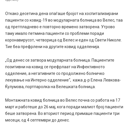
Откако десетина дена опаѓаше бројот на хоспитализирани
пациенти со ковид-19 во модуларната болница во Велес, таа
од претпладнево е повторно времено затворена. Утрово
таму имало петмина пациенти со проблеми поради
коронавирусот, четворица од Велес и еден од Свети Николе.
Тие беа префрлени на другите ковид одделенија.
„Од денес се затвора модуларната болница. Пациентите
позитивни на ковид се префрлаат на Инфективното
одделение, а негативните со продолжено болничко
лекување на Интерно одделение“, кажа д-р Елена Левкова-
Ќулумова, портпаролка на Велешката болница.
Монтажната ковид болница во Велес почна со работа на 17
март и работеше до 26 мај, кога поради малиот број пациенти
беше затворена. Во вториот период примаше пациенти три
месеци, од 4 септември до денес.