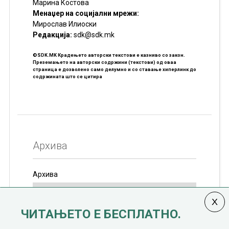
Марина Костова
Менаџер на социјални мрежи:
Мирослав Илиоски
Редакцијa:
sdk@sdk.mk
©SDK.MK Крадењето авторски текстови е казниво со закон.
Преземањето на авторски содржини (текстови) од оваа
страница е дозволено само делумно и со ставање хиперлинк до
содржината што се цитира
Архива
Архива
ЧИТАЊЕТО Е БЕСПЛАТНО.
Колумната
САКАМ ДА КАЖАМ
излегува од 12