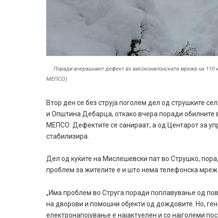
Поради вчерашниот дефект во високонапонската мрежа на 110 ки
МЕПСО)
Втор ден се без струја поголем дел од струшките се
и Општина Дебарца, откако вчера поради обилните 
МЕПСО. Дефектите се санираат, а од Центарот за уп
стабилизира.
Дел од куќите на Мислешевски пат во Струшко, пор
проблем за жителите е и што нема телефонска мрежа
„Има проблем во Струга поради поплавување од по
на дворови и помошни објекти од дождовите. Но, ген
електронапојување е најактуелен и со најголеми по