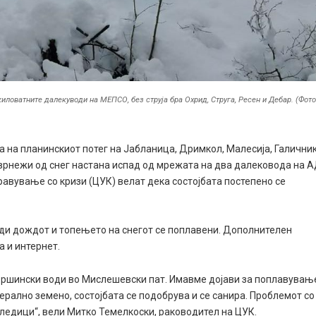
ловатните далекуводи на МЕПСО, без струја бра Охрид, Струга, Ресен и Дебар. (Фото
ла на планинскиот потег на Јабланица, Дримкол, Малесија, Галични
врнежи од снег настана испад од мрежата на два далековода на 
равување со кризи (ЦУК) велат дека состојбата постепено се
ади дождот и топењето на снегот се поплавени. Дополнителен
 и интернет.
вршински води во Мислешевски пат. Имавме дојави за поплавувањ
ерално земено, состојбата се подобрува и се санира. Проблемот со
следици“, вели Митко Темелкоски, раководител на ЦУК.