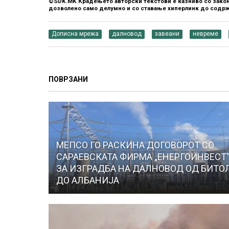
©SDK.MK Крадењето авторски текстови е казниво со закон
дозволено само делумно и со ставање хиперлинк до содрж
Дописна мрежа
далновод
завеани
невреме
ПОВРЗАНИ
МЕПСО ГО РАСКИНА ДОГОВОРОТ СО
САРАЕВСКАТА ФИРМА „ЕНЕРГОИНВЕСТ
ЗА ИЗГРАДБА НА ДАЛНОВОД ОД БИТО
ДО АЛБАНИЈА