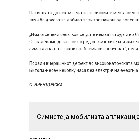
Патиштата до некои села на повисоките места сè ушт
служба досега не добила повик за помош од завеани
„Има отсечени села, кои сè уште немаат струја и во
Се надеваме дека е сè во ред со жителите кои живеат
зимата знаат со какви проблеми се соочуваат“, вел
Поради вчерашниот дефект во високонапонската мр
Битола-Ресен неколку часа без електрична енергија 
С. ВРЕНЦОВСКА
Симнете ја мобилната апликациј