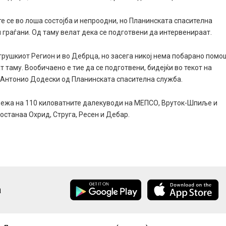
е се во лоша состојба и непроодни, но Планинската спасителна
 граѓани. Од таму велат дека се подготвени да интервенираат.
 Струшкиот Регион и во Дебрца, но засега никој нема побарано помо
 таму. Вообичаено е тие да се подготвени, бидејќи во текот на
и Антонио Додески од Планинската спасителна служба.
ежа на 110 киловатните далекуводи на МЕПСО, Вруток-Шпиље и
останаа Охрид, Струга, Ресен и Дебар.
а