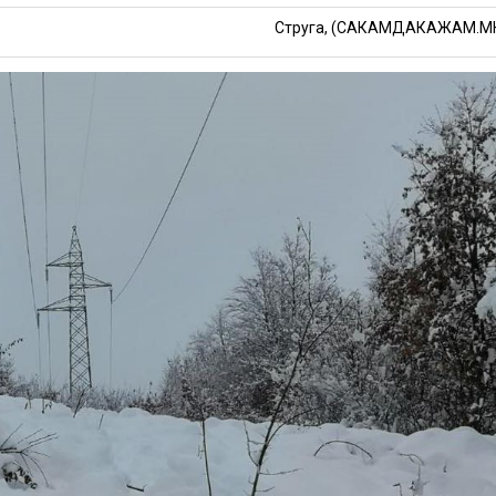
Струга, (САКАМДАКАЖАМ.М