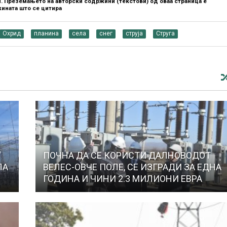
. Преземањето на авторски содржини (текстови) од оваа страница е
ината што се цитира
Охрид
планина
села
снег
струја
Струга
“
ПОЧНА ДА СЕ КОРИСТИ ДАЛНОВОДОТ
ЛА
ВЕЛЕС-ОВЧЕ ПОЛЕ, СЕ ИЗГРАДИ ЗА ЕДНА
ГОДИНА И ЧИНИ 2.3 МИЛИОНИ ЕВРА