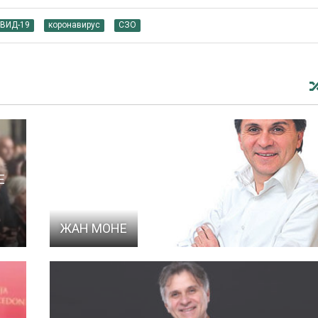
ВИД-19
коронавирус
СЗО
Е
ЖАН МОНЕ