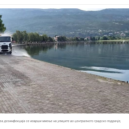
за дезинфекција се изврши миење на улиците во централното градско подрачје,