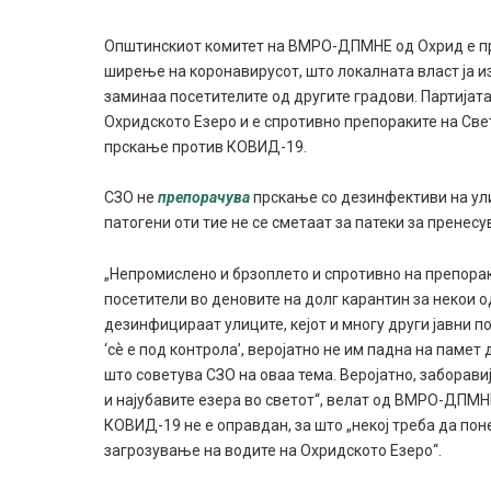
Општинскиот комитет на ВМРО-ДПМНЕ од Охрид е пр
ширење на коронавирусот, што локалната власт ја 
заминаа посетителите од другите градови. Партијат
Охридското Езеро и е спротивно препораките на Свет
прскање против КОВИД-19.
СЗО не
препорачува
прскање со дезинфективи на ул
патогени оти тие не се сметаат за патеки за пренес
„Непромислено и брзоплето и спротивно на препорак
посетители во деновите на долг карантин за некои о
дезинфицираат улиците, кејот и многу други јавни по
‘сѐ е под контрола’, веројатно не им падна на памет
што советува СЗО на оваа тема. Веројатно, заборавиј
и најубавите езера во светот“, велат од ВМРО-ДПМН
КОВИД-19 не е оправдан, за што „некој треба да пон
загрозување на водите на Охридското Езеро“.