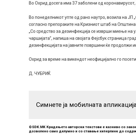
Во Охрид досега има 37 заболени од коронавирусот, 
Во понеделникот упте од рано наутро, возила на ЈП
согласно препораките на Кризниот штаб на Општина
„Со средство за дезинфекција се изврши миење на ул
чаршијата”, напиша на својата Фејсбук страница гра
дезинфекцијата на јавните површини ќе продолжи ин
Охрид за време на викендот неофицијално го посетил
Д. ЧУБРИЌ
Симнете ја мобилната апликациј
©SDK.MK Крадењето авторски текстови е казниво со закон
дозволено само делумно и со ставање хиперлинк до содрж