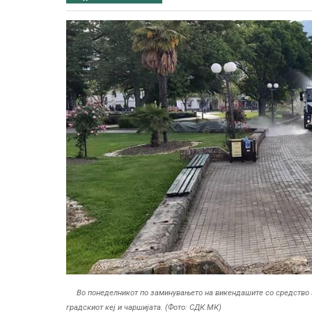
Во понеделникот по заминувањето на викендашите со средство 
градскиот кеј и чаршијата. (Фото: СДК.МК)