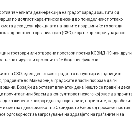
отив темелната дезинфекција на градот заради заштита од
изврши по долгиот карантински викенд во понеделникот откако
а смета дека дезинфекцијата на јавните површини ќе го загади
ска здравствена организација (СЗО), која не препорачува јавно
ици и тротоари или отворени простори против КОВИД-19 или други
ување на вирусот и прскањето ќе биде неефикасно.
ите на СЗО, еден ден откако градот го напуштија илјадниците
д градовите во Македонија, градските власти побрзаа да ги
вршини. Брзајќи да остават впечаток дека ‘нешто се прави’ и дека
 да прочитаат или барем да консултираат некого кој знае да прочит
а дека живееме покрај едно од најстарите, најчистите, најдлабоки
Е и сметаат дека ризикот по Охридското Езеро од прскање против
есе одговорност за загрозување на здравјето на граѓаните и за