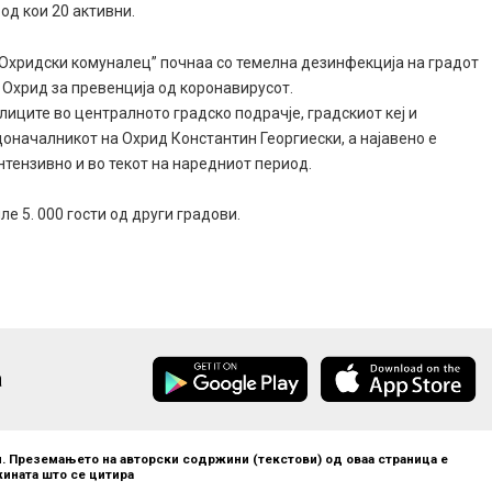
од кои 20 активни.
 „Охридски комуналец” почнаа со темелна дезинфекција на градот
 Охрид за превенција од коронавирусот.
иците во централното градско подрачје, градскиот кеј и
доначалникот на Охрид Константин Георгиески, а најавено е
тензивно и во текот на наредниот период.
е 5. 000 гости од други градови.
а
. Преземањето на авторски содржини (текстови) од оваа страница е
ината што се цитира