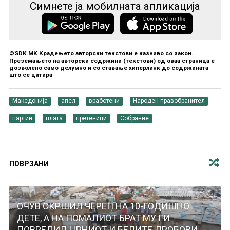
Симнете ја мобилната апликација
©SDK.MK Крадењето авторски текстови е казниво со закон.
Преземањето на авторски содржини (текстови) од оваа страница е
дозволено само делумно и со ставање хиперлинк до содржината
што се цитира
Македонија
апел
вработени
Народен правобранител
партии
плата
претеници
Собрание
ПОВРЗАНИ
ОЧУВ СКРШИЛ ЧЕРЕП НА 10-ГОДИШНО
ДЕТЕ, А НА ПОМАЛИОТ БРАТ МУ ГИ
ПОВРЕДИЛ ЦРНИОТ И БЕЛИТЕ ДРОБОВИ