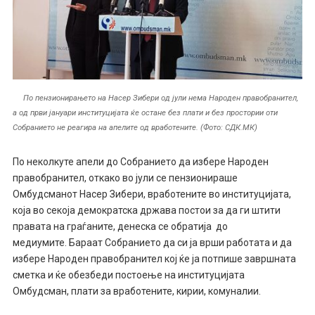
По пензионирањето на Насер Зибери од јули нема Народен правобранител,
а од први јануари институцијата ќе остане без плати и без простории оти
Собранието не реагира на апелите од вработените. (Фото: СДК.МК)
По неколкуте апели до Собранието да избере Народен
правобранител, откако во јули се пензионираше
Омбудсманот Насер Зибери, вработените во институцијата,
која во секоја демократска држава постои за да ги штити
правата на граѓаните, денеска се обратија до
медиумите. Бараат Собранието да си ја врши работата и да
избере Народен правобранител кој ќе ја потпише завршната
сметка и ќе обезбеди постоење на институцијата
Омбудсман, плати за вработените, кирии, комуналии.