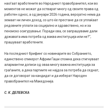
наоѓаат вработените во Народниот правобранител, кои во
моментов не можат да остварат многу од своите права од
работен однос, а од јануари 2026 година, веројатно нема да
земаат ни личен доход, со што ќе престане да се уплаќаат
редовните уплати за социјално и здравствено, но и за
пензиско осигурување. Поради ова, се запрашуваме дали
државата има потреба од ваква институција или не?“,
прашуваат вработените.
На последниот брифинг со новинарите во Собранието,
единствено спикерот Африм Гаши спомна дека стигнуваат
алармантни дописи од оваа многу важна институција за
граѓаните, а дека партиите не најдоа за потреба да седнат,
да се договорат за кандидат и да изберат Народен
правобранител на Македонија.
С. К. ДЕЛЕВСКА