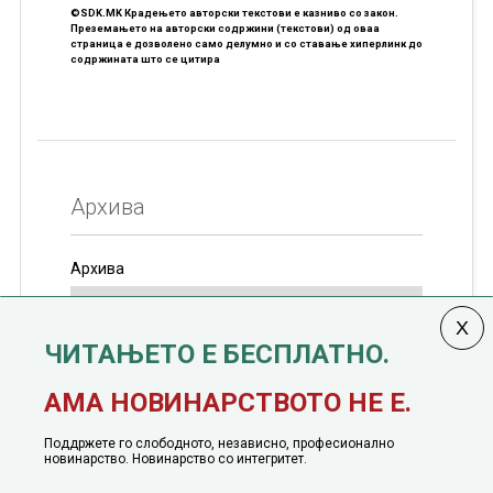
©SDK.MK Крадењето авторски текстови е казниво со закон.
Преземањето на авторски содржини (текстови) од оваа
страница е дозволено само делумно и со ставање хиперлинк до
содржината што се цитира
Архива
Архива
ЧИТАЊЕТО Е БЕСПЛАТНО.
Колумната
САКАМ ДА КАЖАМ
излегува од 12
АМА НОВИНАРСТВОТО НЕ Е.
јануари, 1991 година
Поддржете го слободното, независно, професионално
новинарство. Новинарство со интегритет.