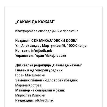
„САКАМ ДА КАЖАМ“
платформа за слободоумни е проект на
Издавач: СДК МИХАЈЛОВСКИ ДООЕЛ
Ул. Александар Мартулков 45, 1000 Скопје
Контакт:
info@sdk.mk
Управител: Горан Михајловски
Дигитална редакција „Сакам да кажам“
Главен и одговорен уредник:
Горан Михајловски
Заменик главен и одговорен уредник:
Марина Костова
Менаџер на социјални мрежи:
Мирослав Илиоски
Редакцијa:
sdk@sdk.mk