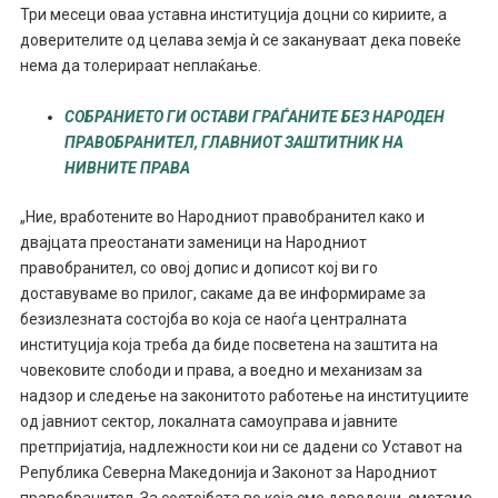
Три месеци оваа уставна институција доцни со кириите, a
доверителите од целава земја ѝ се закануваат дека повеќе
нема да толерираат неплаќање.
СОБРАНИЕТО ГИ ОСТАВИ ГРАЃАНИТЕ БЕЗ НАРОДЕН
ПРАВОБРАНИТЕЛ, ГЛАВНИОТ ЗАШТИТНИК НА
НИВНИТЕ ПРАВА
„Ние, вработените во Народниот правобранител како и
двајцата преостанати заменици на Народниот
правобранител, со овој допис и дописот кој ви го
доставуваме во прилог, сакаме да ве информираме за
безизлезната состојба во која се наоѓа централната
институција која треба да биде посветена на заштита на
човековите слободи и права, а воедно и механизам за
надзор и следење на законитото работење на институциите
од јавниот сектор, локалната самоуправа и јавните
претпријатија, надлежности кои ни се дадени со Уставот на
Република Северна Македонија и Законот за Народниот