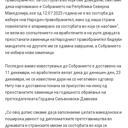
правобранител. За состојбата во која сме доведени, сметаме
дека најповикано е Собранието на Република Северна
Македонија, кое од 12.07.2025 година не е во состојба да
избере нов Народен правобранител, иако од наша страна
повеќепати е алармирано за состојбата во која се наоѓаме“,
се вели во соопштението на вработените и на уште двајцата
преостанати заменици на Народниот правобранител бидејќи
мандатите на другите им се одамна завршени, а Собранието
не избира нови заменици.
Последно вакво известување до Собранието е доставено на
11 декември, но вработените велат дека до денешен ден, 23
декември, не се известени дури ни со негативен одговор.
Ниту пак е доставена покана за присуство на некој од
преостанатите заменици на годишното обраќање на
претседателката Гордана Сиљановска-Давкова.
„Со овој допис сакаме да ја запознаеме целата македонска и
поширока јавност од дипломатските претставништва во
државата и странските мисии за состојбата во која се