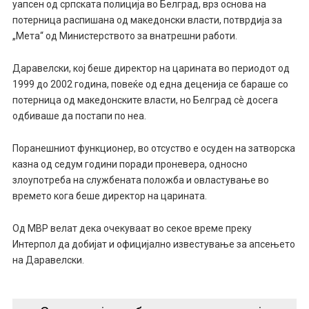
уапсен од српската полиција во Белград, врз основа на
потерница распишана од македонски власти, потврдија за
„Мета“ од Министерството за внатрешни работи.
Даравелски, кој беше директор на царината во периодот од
1999 до 2002 година, повеќе од една деценија се бараше со
потерница од македонските власти, но Белград сè досега
одбиваше да постапи по неа.
Поранешниот функционер, во отсуство е осуден на затворска
казна од седум години поради проневера, односно
злоупотреба на службената положба и овластување во
времето кога беше директор на царината.
Од МВР велат дека очекуваат во секое време преку
Интерпол да добијат и официјално известување за апсењето
на Даравелски.