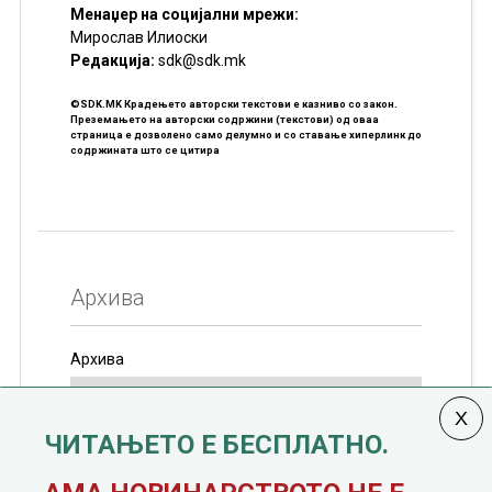
Менаџер на социјални мрежи:
Мирослав Илиоски
Редакцијa:
sdk@sdk.mk
©SDK.MK Крадењето авторски текстови е казниво со закон.
Преземањето на авторски содржини (текстови) од оваа
страница е дозволено само делумно и со ставање хиперлинк до
содржината што се цитира
Архива
Архива
ЧИТАЊЕТО Е БЕСПЛАТНО.
Колумната
САКАМ ДА КАЖАМ
излегува од 12
јануари, 1991 година