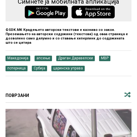
Симнете ја мобилната апликација
©SDK.MK Крадењето авторски текстови е казниво со закон.
Преземањето на авторски содржини (текстови) од оваа страница е
дозволено само делумно и со ставање хиперлинк до содржината
што се цитира
Македонија
апсење
Драган Даравелски
МВР
потерница
Србија
царинска управа
ПОВРЗАНИ