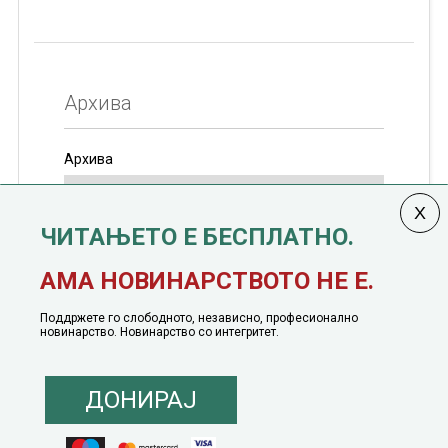
Архива
Архива
ЧИТАЊЕТО Е БЕСПЛАТНО.
Колумната
САКАМ ДА КАЖАМ
излегува од 12
АМА НОВИНАРСТВОТО НЕ Е.
јануари, 1991 година
Поддржете го слободното, независно, професионално
новинарство. Новинарство со интегритет.
ДОНИРАЈ
© 2016 - 2026 Сакам Да Кажам. Сите права задржани |
Маркетинг
понуда
|
Понуда за политичко рекламирање
|
Политика на приватност
|