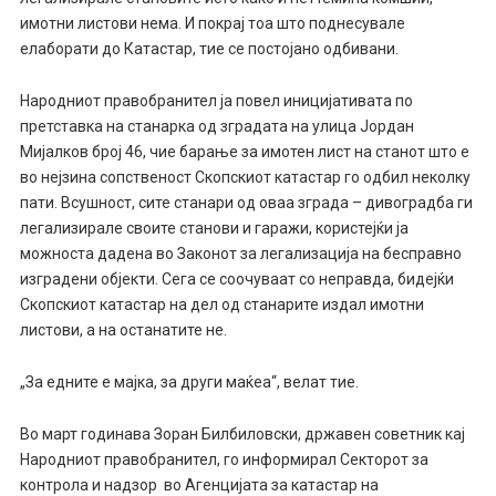
имотни листови нема. И покрај тоа што поднесувале
елаборати до Катастар, тие се постојано одбивани.
Народниот правобранител ја повел иницијативата по
претставка на станарка од зградата на улица Јордан
Мијалков број 46, чие барање за имотен лист на станот што е
во нејзина сопственост Скопскиот катастар го одбил неколку
пати. Всушност, сите станари од оваа зграда – дивоградба ги
легализирале своите станови и гаражи, користејќи ја
можноста дадена во Законот за легализација на бесправно
изградени објекти. Сега се соочуваат со неправда, бидејќи
Скопскиот катастар на дел од станарите издал имотни
листови, а на останатите не.
„За едните е мајка, за други маќеа“, велат тие.
Во март годинава Зоран Билбиловски, државен советник кај
Народниот правобранител, го информирал Секторот за
контрола и надзор во Агенцијата за катастар на