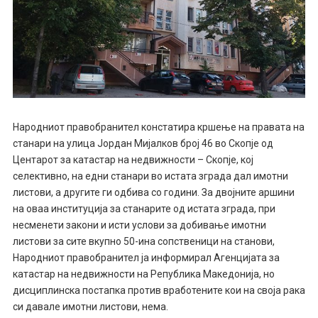
Народниот правобранител констатира кршење на правата на
станари на улица Јордан Мијалков број 46 во Скопје од
Центарот за катастар на недвижности – Скопје, кој
селективно, на едни станари во истата зграда дал имотни
листови, а другите ги одбива со години. За двојните аршини
на оваа институција за станарите од истата зграда, при
несменети закони и исти услови за добивање имотни
листови за сите вкупно 50-ина сопственици на станови,
Народниот правобранител ја информирал Агенцијата за
катастар на недвижности на Република Македонија, но
дисциплинска постапка против вработените кои на своја рака
си давале имотни листови, нема.