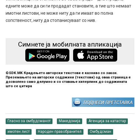
едните може да си ги продадат становите, а тие што немаат
имотни листови, не може ниту да ги имаат во полна
сопственост, ниту да стопанисуваат со нив.
Симнете ја мобилната апликација
©SDK.MK Крадењето авторски текстови е казниво со закон.
Преземањето на авторски содржини (текстови) од оваа страница е
дозволено само делумно и со ставање хиперлинк до содржината
што се цитира
Гласно за омбудсманот
Македонија
Агенција за катастар
имотен лист
Народен правобранител
Омбудсман