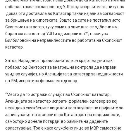
побарал таква согласност од УЈП и од извршителот, ниту пак
доказ оти доставиле во Катастар такви изјави за согласност
за бришење на хипотеката. Зошто за сите не постапил исто
Скопскиот катастар, туку само на овие што се одбиени им
барал согласност од УЈП и од извршител?“, посочува
Билбиловски на неправилностите во работата на Скопскиот
катастар.
Затоа, Народниот правобранител кон крајот на јуни пак
побарал од Секторот за внатрешна контрола да направи
увид во случајот, но Агенцијата за катастар за недвижности
на РМ, испратила формален одговор.
“Место да го истражи случајот во Скопскиот катастар,
Агенцијата за катастар испрати формален одговор во кој
вели дека службените лица кои постапувале по пријавите за
запишување на становите во Катастарот на недвижности,
самостојно донеле потврди во рамките на дадените
овластувања. Тоа е како службено лице во МВР самостојно