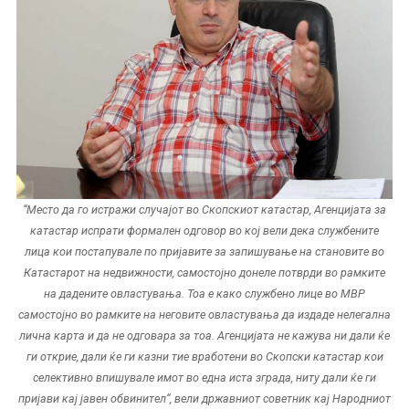
“Место да го истражи случајот во Скопскиот катастар, Агенцијата за
катастар испрати формален одговор во кој вели дека службените
лица кои постапувале по пријавите за запишување на становите во
Катастарот на недвижности, самостојно донеле потврди во рамките
на дадените овластувања. Тоа е како службено лице во МВР
самостојно во рамките на неговите овластувања да издаде нелегална
лична карта и да не одговара за тоа. Агенцијата не кажува ни дали ќе
ги открие, дали ќе ги казни тие вработени во Скопски катастар кои
селективно впишувале имот во една иста зграда, ниту дали ќе ги
пријави кај јавен обвинител“, вели државниот советник кај Народниот