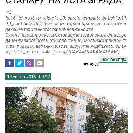
СТАНАРИ НА ИСТА ЗГРАДА
a:3:
{s:16:"td_post_template";s:23:"single_template_british";s:11:
"td_subtitle";s:465:"Народниотправобранителконстатира
декаЦентаротзакатастарнанедвижности-
СкопјегикршиправатанастанаритенаскопскатаулицаЈор
данМијалковброј46,отиселективно,наеднижителивоист
атазградадалимотнилистови,адругитегиодбивасогодин
и";s:9:"td_source";s:45:"Скопје,(САКАМДАКАЖАМ.МК)
Lexo në shqip
9372
19 август 2016 - 09:57