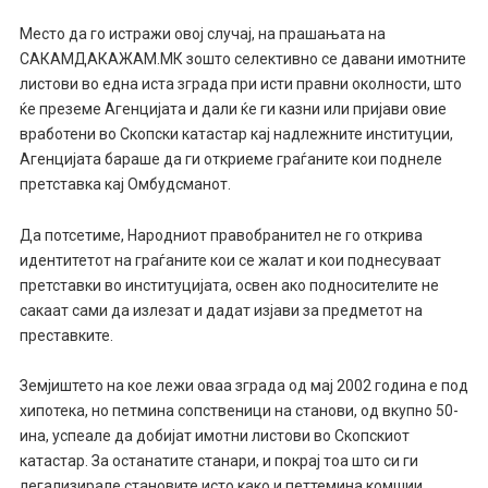
Место да го истражи овој случај, на прашањата на
САКАМДАКАЖАМ.МК зошто селективно се давани имотните
листови во една иста зграда при исти правни околности, што
ќе преземе Агенцијата и дали ќе ги казни или пријави овие
вработени во Скопски катастар кај надлежните институции,
Агенцијата бараше да ги откриеме граѓаните кои поднеле
претставка кај Омбудсманот.
Да потсетиме, Народниот правобранител не го открива
идентитетот на граѓаните кои се жалат и кои поднесуваат
претставки во институцијата, освен ако подносителите не
сакаат сами да излезат и дадат изјави за предметот на
преставките.
Земјиштето на кое лежи оваа зграда од мај 2002 година е под
хипотека, но петмина сопственици на станови, од вкупно 50-
ина, успеале да добијат имотни листови во Скопскиот
катастар. За останатите станари, и покрај тоа што си ги
легализирале становите исто како и петтемина комшии,