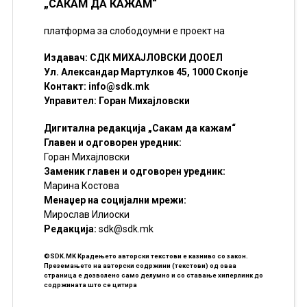
„САКАМ ДА КАЖАМ“
платформа за слободоумни е проект на
Издавач: СДК МИХАЈЛОВСКИ ДООЕЛ
Ул. Александар Мартулков 45, 1000 Скопје
Контакт:
info@sdk.mk
Управител: Горан Михајловски
Дигитална редакција „Сакам да кажам“
Главен и одговорен уредник:
Горан Михајловски
Заменик главен и одговорен уредник:
Марина Костова
Менаџер на социјални мрежи:
Мирослав Илиоски
Редакцијa:
sdk@sdk.mk
©SDK.MK Крадењето авторски текстови е казниво со закон.
Преземањето на авторски содржини (текстови) од оваа
страница е дозволено само делумно и со ставање хиперлинк до
содржината што се цитира