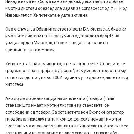
Никаде нема ни збор, а камо ли доказ, дека тие што добиле
имотни листови обезбедиле изјави за согласност од УЈП и од
Извршителот. Хипотеката е уште активна.
Ова е случај за Обвинителството, вели Билбиловски, бидејќи
имотните листови на неколкумина од зградата број 46 на
улица Јордан Мијалков, по сѐ изгледа се давани по
принципот плати – земи.
Хипотеката е на земјиштето, а не на становите. Доверител е
градежното претпријатие „Гранит“, кому инвеститорот не му
го платил долгот, па во 2002 година му го дал земјиштето под
хипотека.
Ако дојде до реализација на хипотеката (товарот), тие
станари што имаат имотни листови за становите, се
ослободени од товари. За останатите кои Скопски катастар
ги одбивал неколку пати, и кои до денеска немаат имотни
листови, има опасност за наплата на хипотеката. Иако сите се
сопственици на становите во оваа зграда – дивоградба,