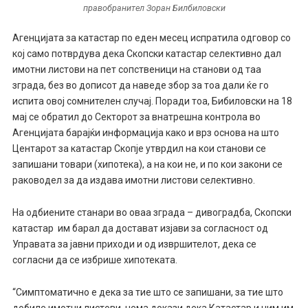
правобранител Зоран Билбиловски
Агенцијата за катастар по еден месец испратила одговор со
кој само потврдува дека Скопски катастар селективно дал
имотни листови на пет сопственици на станови од таа
зграда, без во дописот да наведе збор за тоа дали ќе го
испита овој сомнителен случај. Поради тоа, Бибиловски на 18
мај се обратил до Секторот за внатрешна контрола во
Агенцијата барајќи информација како и врз основа на што
Центарот за катастар Скопје утврдил на кои станови се
запишани товари (хипотека), а на кои не, и по кои закони се
раководел за да издава имотни листови селективно.
На одбиените станари во оваа зграда – дивоградба, Скопски
катастар им барал да достават изјави за согласност од
Управата за јавни приходи и од извршителот, дека се
согласни да се избрише хипотеката.
“Симптоматично е дека за тие што се запишани, за тие што
добиле имотни листови, нема докази дека Катастар и ним им