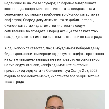
недвижности на РМ за случајот, со барање внатрешната
контрола да направи интерна истрага за нееднаквата и
селективна постапка на вработени во Скопски катастар за
овој случај. Според документите што ги добил на терен,
Скопски катастар издал имотни листови на седум
сопственици во зградата. Според Агенцијата за катастар,
пак, дадени се пет имотни листови на станови во таа зграда.
А од Скопскиот катастар, пак, Омбудсманот побарал да му
бидат доставени примероци од документацијата врз основа
на која е извршено запишување на правото на сопственост
на тие седум станови, копија од имотните листови и
примерок од одлуката на Основниот суд Скопје 2 од 2002
година за времената мерка, хипотеката врз земјиштето на
оваа зграда.