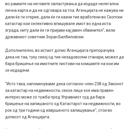
во рамките на неговите овластувања да издаде нелегална
лична карта и да не одговара за тоа. Агенцијата не кажува ни
дали ќе ги открие, дали ќе ги казни тие вработени во Скопски
катастар кои селективно впишувале имот во една иста
зграда, ниту дали ќе ги пријави кај јавен обвинител“, вели
државниот советник Зоран Билбиловски.
Дополнително, во истиот допис Агенцијата препорачува
дека не таа, туку секој од тие незадоволни станари, можел да
бара бришење на имотните листови на комшиите на кои им
се издадени.
“Исто така, напоменуваме дека согласно член 238 од Законот
за катастар на недвижности, секое лице кое има правен
интерес може со тужба пред Управниот суд да бара
бришење на запишаното од Катастарот на недвижности, во
рок од три години од извршеното запишување“, стои во
дописот од Агенцијата.