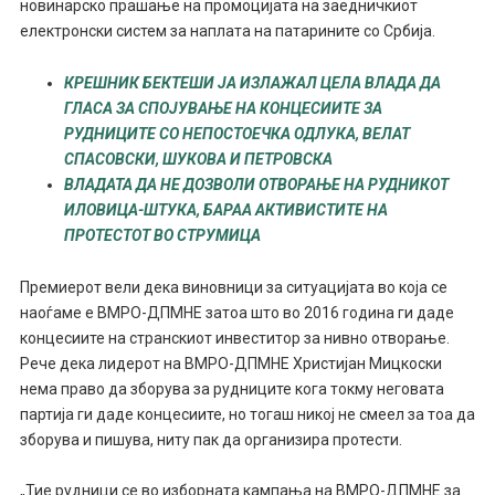
новинарско прашање на промоцијата на заедничкиот
електронски систем за наплата на патарините со Србија.
КРЕШНИК БЕКТЕШИ ЈА ИЗЛАЖАЛ ЦЕЛА ВЛАДА ДА
ГЛАСА ЗА СПОЈУВАЊЕ НА КОНЦЕСИИТЕ ЗА
РУДНИЦИТЕ СО НЕПОСТОЕЧКА ОДЛУКА, ВЕЛАТ
СПАСОВСКИ, ШУКОВА И ПЕТРОВСКА
ВЛАДАТА ДА НЕ ДОЗВОЛИ ОТВОРАЊЕ НА РУДНИКОТ
ИЛОВИЦА-ШТУКА, БАРАА АКТИВИСТИТЕ НА
ПРОТЕСТОТ ВО СТРУМИЦА
Премиерот вели дека виновници за ситуацијата во која се
наоѓаме е ВМРО-ДПМНЕ затоа што во 2016 година ги даде
концесиите на странскиот инвеститор за нивно отворање.
Рече дека лидерот на ВМРО-ДПМНЕ Христијан Мицкоски
нема право да зборува за рудниците кога токму неговата
партија ги даде концесиите, но тогаш никој не смеел за тоа да
зборува и пишува, ниту пак да организира протести.
„Тие рудници се во изборната кампања на ВМРО-ДПМНЕ за