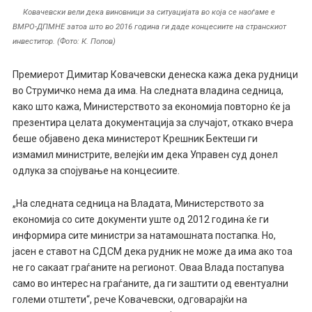
Ковачевски вели дека виновници за ситуацијата во која се наоѓаме е
ВМРО-ДПМНЕ затоа што во 2016 година ги даде концесиите на странскиот
инвеститор. (Фото: К. Попов)
Премиерот Димитар Ковачевски денеска кажа дека рудници
во Струмичко нема да има. На следната владина седница,
како што кажа, Министерството за економија повторно ќе ја
презентира целата документација за случајот, откако вчера
беше објавено дека министерот Крешник Бектеши ги
измамил министрите, велејќи им дека Управен суд донел
одлука за спојување на концесиите.
„На следната седница на Владата, Министерството за
економија со сите документи уште од 2012 година ќе ги
информира сите министри за натамошната постапка. Но,
јасен е ставот на СДСМ дека рудник не може да има ако тоа
не го сакаат граѓаните на регионот. Оваа Влада постапува
само во интерес на граѓаните, да ги заштити од евентуални
големи отштети“, рече Ковачевски, одговарајќи на