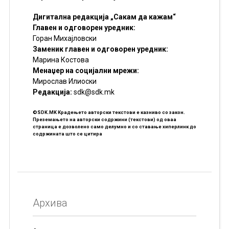
Дигитална редакција „Сакам да кажам“
Главен и одговорен уредник:
Горан Михајловски
Заменик главен и одговорен уредник:
Марина Костова
Менаџер на социјални мрежи:
Мирослав Илиоски
Редакцијa:
sdk@sdk.mk
©SDK.MK Крадењето авторски текстови е казниво со закон.
Преземањето на авторски содржини (текстови) од оваа
страница е дозволено само делумно и со ставање хиперлинк до
содржината што се цитира
Архива