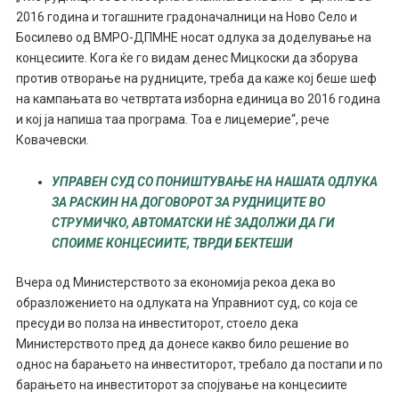
2016 година и тогашните градоначалници на Ново Село и
Босилево од ВМРО-ДПМНЕ носат одлука за доделување на
концесиите. Кога ќе го видам денес Мицкоски да зборува
против отворање на рудниците, треба да каже кој беше шеф
на кампањата во четвртата изборна единица во 2016 година
и кој ја напиша таа програма. Тоа е лицемерие“, рече
Ковачевски.
УПРАВЕН СУД СО ПОНИШТУВАЊЕ НА НАШАТА ОДЛУКА
ЗА РАСКИН НА ДОГОВОРОТ ЗА РУДНИЦИТЕ ВО
СТРУМИЧКО, АВТОМАТСКИ НЀ ЗАДОЛЖИ ДА ГИ
СПОИМЕ КОНЦЕСИИТЕ, ТВРДИ БЕКТЕШИ
Вчера од Министерството за економија рекоа дека во
образложението на одлуката на Управниот суд, со која се
пресуди во полза на инвеститорот, стоело дека
Министерството пред да донесе какво било решение во
однос на барањето на инвеститорот, требало да постапи и по
барањето на инвеститорот за спојување на концесиите