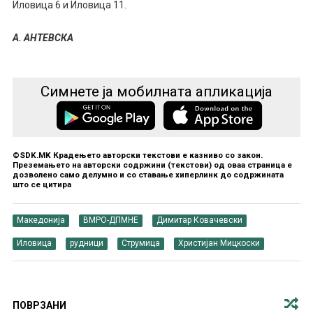
Иловица 6 и Иловица 11.
А. АНТЕВСКА
Симнете ја мобилната апликација
©SDK.MK Крадењето авторски текстови е казниво со закон.
Преземањето на авторски содржини (текстови) од оваа страница е
дозволено само делумно и со ставање хиперлинк до содржината
што се цитира
Македонија
ВМРО-ДПМНЕ
Димитар Ковачевски
Иловица
рудници
Струмица
Христијан Мицкоски
ПОВРЗАНИ