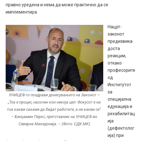
правно уредена и нема да може практично да се
имплементира.
Нацрт-
законот
предизвика
доста
реакции,
откако
професорите
од
Институтот
за
УНИЦЕФ го поздрави донесувањето на Законот –
специјална
„Тоа е процес, насочен кон некоја цел. Фокусот е на
едукација и
тоа какви сакаме да бидат работите, а не какви се“.
рехабилитац
– Бенџамин Перкс, претставник на УНИЦЕФ во
ија
Северна Македонија. – (Фото: СДК.МК)
(дефектолог
ија) при