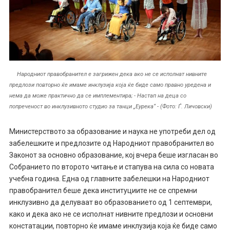
Народниот правобранител е загрижен дека ако не се исполнат нивните
предлози повторно ќе имаме инклузија која ќе биде само правно уредена и
нема да може практично да се имплементира; - Настап на деца со
попреченост во инклузивното студио за танци „Еурека“ - (Фото: Ѓ. Личовски)
Министерството за образование и наука не употреби дел од
забелешките и предлозите од Народниот правобранител во
Законот за основно образование, кој вчера беше изгласан во
Собранието по второто читање и стапува на сила со новата
учебна година. Една од главните забелешки на Народниот
правобранител беше дека институциите не се спремни
инклузивно да делуваат во образованието од 1 септември,
како и дека ако не се исполнат нивните предлози и основни
констатации, повторно ќе имаме инклузија која ќе биде само