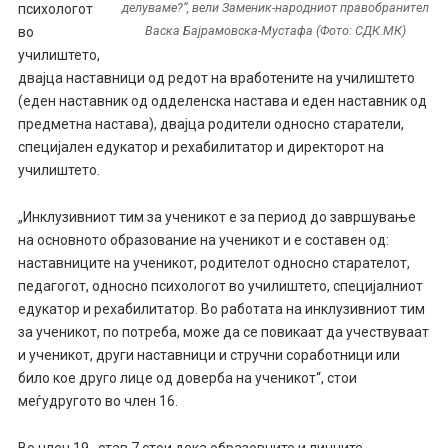
делуваме?“, вели Заменик-народниот правобранител
психологот
Васка Бајрамовска-Мустафа (Фото: СДК.МК)
во
училиштето,
двајца наставници од редот на вработените на училиштето
(еден наставник од одделенска настава и еден наставник од
предметна настава), двајца родители односно старатели,
специјален едукатор и рехабилитатор и директорот на
училиштето.
„Инклузивниот тим за ученикот е за период до завршување
на основното образование на ученикот и е составен од:
наставниците на ученикот, родителот односно старателот,
педагогот, односно психологот во училиштето, специјалниот
едукатор и рехабилитатор. Во работата на инклузивниот тим
за ученикот, по потреба, може да се повикаат да учествуваат
и ученикот, други наставници и стручни соработници или
било кое друго лице од доверба на ученикот“, стои
меѓудругото во член 16.
Во член 19 , став 7 стои дека образовните и личните