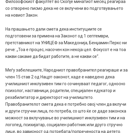
Филозофскиот факултет во Скопје минатиот месец реагираа
со отворено писмо дека не се вклучени во подготвувањето
на новиот Закон.
На прашањето дали смета дека институциите се
подготовени за примена на Законот од 1 септември,
претставникот на УНИЦЕФ за Македонија, Бенџамин Перкс ни
рече: „Тоа е процес, насочен кон некоја цел. Фокусот е на тоа
какви сакаме да бидат работите, а не какви се“.
Меѓу забелешките, Народниот правобранител реагираше и за
член 15 став 2 од Нацрт-законот, каде е наведено дека
училишниот инклузивен тим го сочинуваат педагог, односно
психолог, наставници, родители, специјален едукатор и
рехабилитатор и директорот на училиштето.
Правобранителот смета дека е потребно овој член да вклучи
и други стручни лица, по потреба, со што ќе се даде законска
можност за вклучување во училишниот инклузивен тим и на
логопед, психијатар, социјален работник или друго стручно
лице, во зависност од потребата/попреченоста на детето.