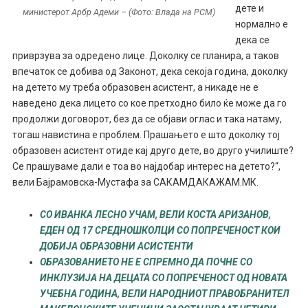
дете и
министерот Арбр Адеми – (Фото: Влада на РСМ)
нормално е
дека се
приврзува за одредено лице. Доколку се планира, а таков
впечаток се добива од Законот, дека секоја година, доколку
на детето му треба образовен асистент, а никаде не е
наведено дека лицето со кое претходно било ќе може да го
продолжи договорот, без да се објави оглас и така натаму,
тогаш навистина е проблем. Прашањето е што доколку тој
образовен асистент отиде кај друго дете, во друго училиште?
Се прашуваме дали е тоа во најдобар интерес на детето?“,
вели Бајрамовска-Мустафа за САКАМДАКАЖАМ.МК.
СО ИВАНКА ЛЕСНО УЧАМ, ВЕЛИ КОСТА АРИЗАНОВ,
ЕДЕН ОД 17 СРЕДНОШКОЛЦИ СО ПОПРЕЧЕНОСТ КОИ
ДОБИЈА ОБРАЗОВНИ АСИСТЕНТИ
ОБРАЗОВАНИЕТО НЕ Е СПРЕМНО ДА ПОЧНЕ СО
ИНКЛУЗИЈА НА ДЕЦАТА СО ПОПРЕЧЕНОСТ ОД НОВАТА
УЧЕБНА ГОДИНА, ВЕЛИ НАРОДНИОТ ПРАВОБРАНИТЕЛ