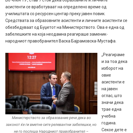
асистенти се вработуваат на определено време од
училиштата со ресурсен центар преку јавен повик.
Средствата за образовните асистенти и личните асистенти се
обезбедуваат од Буџетот на Министерството. Ова е една од
забелешките на која неодамна реагираше заменик-
народниот правобранител Васка Бајрамовска-Мустафа.
„Реагираме
и за тоа дека
изборот на
овие
асистенти е
на јавен
оглас, што
значи дека
трае една
учебна
Министерството за образование рече дека во
година.
законот ќе ги вметне сите релевантни забелешки, но
Секое дете е
не го послуша Народниот правобранител –