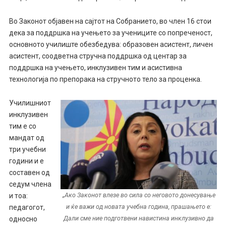
Во Законот објавен на сајтот на Собранието, во член 16 стои
дека за поддршка на учењето за учениците со попреченост,
основното училиште обезбедува: образовен асистент, личен
асистент, соодветна стручна поддршка од центар за
поддршка на учењето, инклузивен тим и асистивна
технологија по препорака на стручното тело за проценка.
Училишниот
инклузивен
тим е со
мандат од
три учебни
години и е
составен од
седум члена
„Ако Законот влезе во сила со неговото донесување
и тоа:
и ќе важи од новата учебна година, прашањето е:
педагогот,
Дали сме ние подготвени навистина инклузивно да
односно