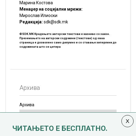
Марина Костова
Менаџер на социјални мрежи:
Мирослав Илиоски
Редакцијa:
sdk@sdk.mk
©SDK.MK Крадењето авторски текстови е казниво со закон.
Преземањето на авторски содржини (текстови) од оваа
страница е дозволено само делумно и со ставање хиперлинк до
содржината што се цитира
Архива
Архива
ЧИТАЊЕТО Е БЕСПЛАТНО.
Колумната
САКАМ ДА КАЖАМ
излегува од 12