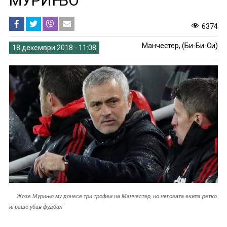
МУРИЊО
6374
Манчестер, (Би-Би-Си)
18 декември 2018 - 11:08
Жозе Мурињо му донесе три трофеи на Манчестер, но неговата екипа ретко
играше убав фудбал