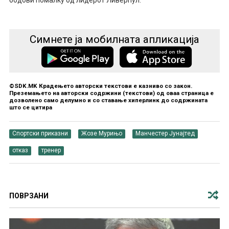
бодови помалку од лидерот Ливерпул.
Симнете ја мобилната апликација
©SDK.MK Крадењето авторски текстови е казниво со закон.
Преземањето на авторски содржини (текстови) од оваа страница е
дозволено само делумно и со ставање хиперлинк до содржината
што се цитира
Спортски приказни
Жозе Мурињо
Манчестер Јунајтед
отказ
тренер
ПОВРЗАНИ