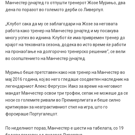
Манчестер јунајтед го отпушти тренерот Жозе Мурињо, два
дена по поразот во големото дерби со Ливерпул.
„Клубот сака да му се заблагодари на Жозе за неговата
работа како тренер на Манчестер јунајтед и му посакува
многу успех во иднина. Клубот ќе има привремен тренер до
крајот на тековната сезона, додека во исто време ќе работи
на пронаоѓање на долгорочно тренерско решение“, се вели
во соопштението на Манчестер јунајтед.
Мурињо беше претставен како нов тренер на Манчестер во
мај 2016 година, кој во него гледаше соодветен наследник на
легендарниот Алекс Фергусон. Иако за време на неговиот
мандат Манчестер освои три трофеи, сепак не можеше да се
носи со големите ривали во Премиерлигата и беше силно
критикуван за неатрактивниот стил на игра, што го
форсираше Португалецот.
По неделниот пораз, Манчестер е шести на табелата, со 19