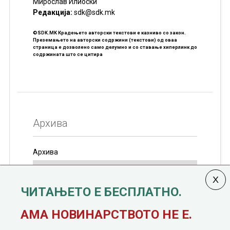
Мирослав Илиоски
Редакцијa:
sdk@sdk.mk
©SDK.MK Крадењето авторски текстови е казниво со закон.
Преземањето на авторски содржини (текстови) од оваа
страница е дозволено само делумно и со ставање хиперлинк до
содржината што се цитира
Архива
Архива
ЧИТАЊЕТО Е БЕСПЛАТНО.
Колумната
САКАМ ДА КАЖАМ
излегува од 12
АМА НОВИНАРСТВОТО НЕ Е.
јануари, 1991 година