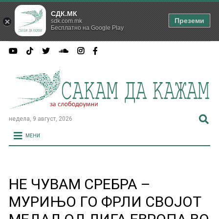
СДК.МК
Преземи
sdk.com.mk
Бесплатно на Google Play
недела, 9 август, 2026
МЕНИ
НЕ ЧУВАМ СРЕБРА –
МУРИЊО ГО ФРЛИ СВОЈОТ