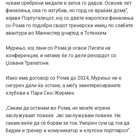
чувам сребрени медали и затоа го дадов. Освоив пет
финалиња, ова го изгубив, но горд се враќам дома“,
изјави Португалецот, кој со двете европски финалиња
со Рома го подобри својот тренерски имиџ по слабите
авантури во Манчестер јунајтед и Тотенхем.
Мурињо, кој лани со Рома ја освои Лигата на
конференции, и натаму ќе го дели рекордот со
Џовани Трапатони.
Иако има договор со Рома до 2024, Мурињо не е
сигурен дали ќе остане, а меѓу заинтересираните
клубови е Пари Сен-Жермен.
Сакам да останам во Рома, но моите играчи
„
заслужуваат повеќе. Јас заслужувам повеќе. Не
сакам веќе да се борам за тоа. Уморен сум од тоа да
бидам и тренер и комуникатор и клупски портпарол“.