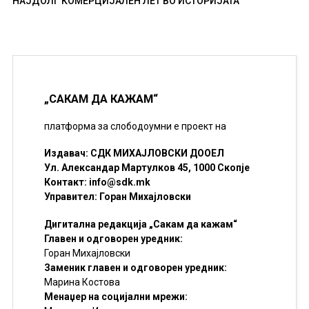
НАЈДОЛГ КОМЕРЦИЈАЛЕН ЛЕТ ВО ИСТОРИЈАТА
„САКАМ ДА КАЖАМ“
платформа за слободоумни е проект на
Издавач: СДК МИХАЈЛОВСКИ ДООЕЛ
Ул. Александар Мартулков 45, 1000 Скопје
Контакт:
info@sdk.mk
Управител: Горан Михајловски
Дигитална редакција „Сакам да кажам“
Главен и одговорен уредник:
Горан Михајловски
Заменик главен и одговорен уредник:
Марина Костова
Менаџер на социјални мрежи: