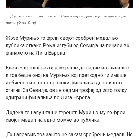
Додека го напушташе теренот, Мурињо му го фрли својот медал на едно
момче (Фото: Гети)
Жозе Мурињо го фрли својот сребрен медал во
публика откако Рома изгуби од Севилја на пенали во
финалето на Лига Европа.
Еден совршен рекорд мораше да падне во финалето
и тоа беше оној на Мурињо, кој претходно ги имаше
добиено сите пет европски финалиња до кои што
стигна. За Севилја, ова е седми трофеј од исто толку
одиграни финалиња во Лига Европа.
Додека го напушташе теренот, Мурињо му го фрли
својот медал на едно момче во публика.
Го направив тоа зашто не сакам сребрени медали. Не
„