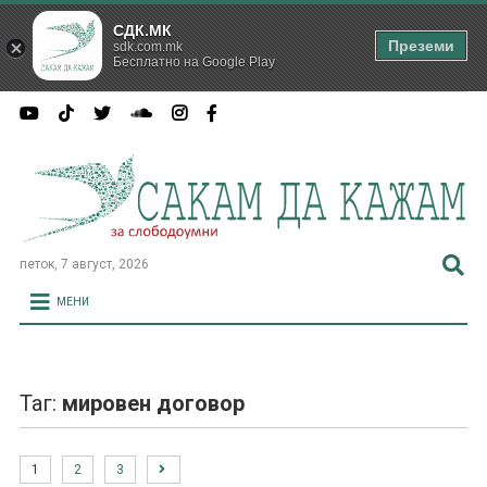
СДК.МК
Преземи
sdk.com.mk
Бесплатно на Google Play
петок, 7 август, 2026
МЕНИ
Таг:
мировен договор
1
2
3