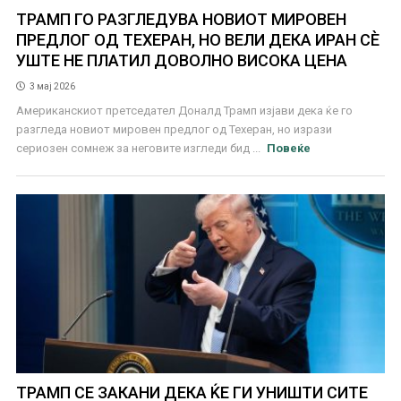
ТРАМП ГО РАЗГЛЕДУВА НОВИОТ МИРОВЕН
ПРЕДЛОГ ОД ТЕХЕРАН, НО ВЕЛИ ДЕКА ИРАН СÈ
УШТЕ НЕ ПЛАТИЛ ДОВОЛНО ВИСОКА ЦЕНА
3 мај 2026
Американскиот претседател Доналд Трамп изјави дека ќе го
разгледа новиот мировен предлог од Техеран, но изрази
сериозен сомнеж за неговите изгледи бид ...
Повеќе
ТРАМП СЕ ЗАКАНИ ДЕКА ЌЕ ГИ УНИШТИ СИТЕ