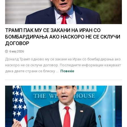
ТРАМП ПАК МУ СЕ ЗАКАНИ НА ИРАН СО
БОМБАРДИРАЊА АКО НАСКОРО НЕ СЕ СКЛУЧИ
ДОГОВОР
6 мај 2026
Доналд Трамп одново му се закани на Иран со бомбардирања ако
наскоро не се склучи договор. Последните информации кажуваат
дека двете страни се блиску ...
Повеќе