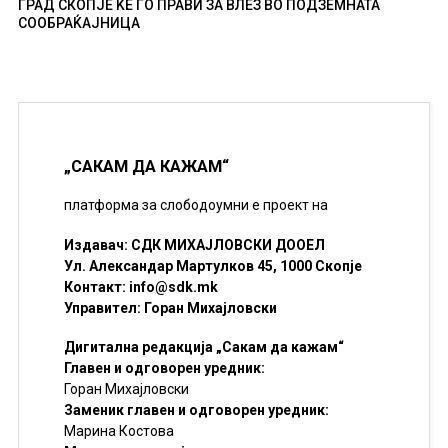
ГРАД СКОПЈЕ ЌЕ ГО ПРАВИ ЗА ВЛЕЗ ВО ПОДЗЕМНАТА
СООБРАЌАЈНИЦА
„САКАМ ДА КАЖАМ“
платформа за слободоумни е проект на
Издавач: СДК МИХАЈЛОВСКИ ДООЕЛ
Ул. Александар Мартулков 45, 1000 Скопје
Контакт:
info@sdk.mk
Управител: Горан Михајловски
Дигитална редакција „Сакам да кажам“
Главен и одговорен уредник:
Горан Михајловски
Заменик главен и одговорен уредник:
Марина Костова