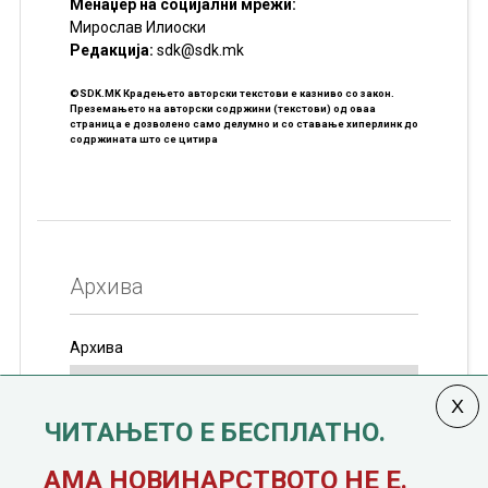
Менаџер на социјални мрежи:
Мирослав Илиоски
Редакцијa:
sdk@sdk.mk
©SDK.MK Крадењето авторски текстови е казниво со закон.
Преземањето на авторски содржини (текстови) од оваа
страница е дозволено само делумно и со ставање хиперлинк до
содржината што се цитира
Архива
Архива
ЧИТАЊЕТО Е БЕСПЛАТНО.
Колумната
САКАМ ДА КАЖАМ
излегува од 12
АМА НОВИНАРСТВОТО НЕ Е.
јануари, 1991 година