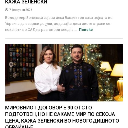
КАЖА ЗЕЛЕНСКИ
7 февруари 2026
Володимир Зеленски изјави дека Вашингтон сака војната во
Украина да заврши до јуни, додавајќи дека двете страни се
поканети во САД на разговори следна ...
Повеќе
МИРОВНИОТ ДОГОВОР Е 90 ОТСТО
ПОДГОТВЕН, НО НЕ САКАМЕ МИР ПО СЕКОЈА
ЦЕНА, КАЖА ЗЕЛЕНСКИ ВО НОВОГОДИШНОТО
ОБРАЌАЊЕ