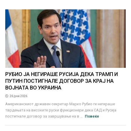
РУБИО ЈА НЕГИРАШЕ РУСИЈА ДЕКА ТРАМП И
ПУТИН ПОСТИГНАЛЕ ДОГОВОР ЗА КРАЈ НА
ВОЈНАТА ВО УКРАИНА
26 јуни 2026
Американскиот државен секретар Марко Рубио ги негираше
тврдењата на високите руски функционери дека САД и Русија
постигнале договор за завршување на в ...
Повеќе