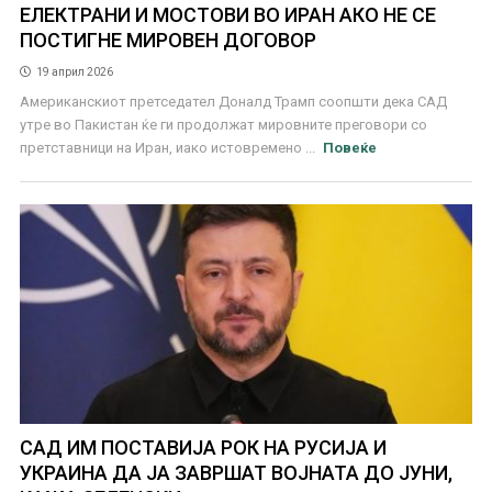
ЕЛЕКТРАНИ И МОСТОВИ ВО ИРАН АКО НЕ СЕ
ПОСТИГНЕ МИРОВЕН ДОГОВОР
19 април 2026
Американскиот претседател Доналд Трамп соопшти дека САД
утре во Пакистан ќе ги продолжат мировните преговори со
претставници на Иран, иако истовремено ...
Повеќе
САД ИМ ПОСТАВИЈА РОК НА РУСИЈА И
УКРАИНА ДА ЈА ЗАВРШАТ ВОЈНАТА ДО ЈУНИ,