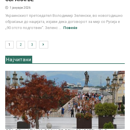
1 јануари 2026
Украинскиот претседател Володимир Зеленски, во новогодишно
обраќање до нацијата, изјави дека договорот за мир со Русија е
„90 отсто подготвен“. Зеленс ...
Повеќе
1
2
3
Најчитани