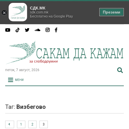
СДК.МК
Преземи
sdk.com.mk
Бесплатно на Google Play
петок, 7 август, 2026
МЕНИ
Таг:
Визбегово
1
2
3