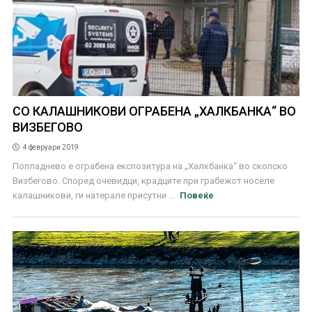
СО КАЛАШНИКОВИ ОГРАБЕНА „ХАЛКБАНКА“ ВО
ВИЗБЕГОВО
4 февруари 2019
Попладнево е ограбена експозитура на „Халкбанка“ во скопско
Визбегово. Според очевидци, крадците при грабежот носеле
калашникови, ги натерале присутни ...
Повеќе