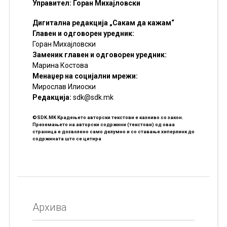
Управител: Горан Михајловски
Дигитална редакција „Сакам да кажам“
Главен и одговорен уредник:
Горан Михајловски
Заменик главен и одговорен уредник:
Марина Костова
Менаџер на социјални мрежи:
Мирослав Илиоски
Редакцијa:
sdk@sdk.mk
©SDK.MK Крадењето авторски текстови е казниво со закон.
Преземањето на авторски содржини (текстови) од оваа
страница е дозволено само делумно и со ставање хиперлинк до
содржината што се цитира
Архива