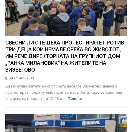
СВЕСНИ ЛИ СТЕ ДЕКА ПРОТЕСТИРАТЕ ПРОТИВ
ТРИ ДЕЦА КОИ НЕМАЛЕ СРЕЌА ВО ЖИВОТОТ,
ИМ РЕЧЕ ДИРЕКТОРКАТА НА ГРУПНИОТ ДОМ
„РАНКА МИЛАНОВИЌ“ НА ЖИТЕЛИТЕ НА
ВИЗБЕГОВО
24 ноември 2019
Дваесетина жители на скопската населба Визбегово денеска
протестираа пред групниот дом во населбата, каде се сместени
три деца на возраст од 12, 13 и ...
Повеќе