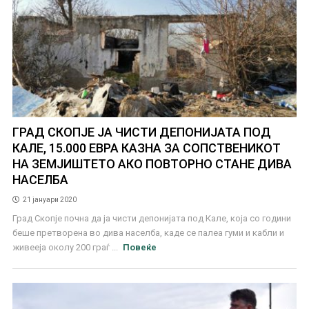
ГРАД СКОПЈЕ ЈА ЧИСТИ ДЕПОНИЈАТА ПОД
КАЛЕ, 15.000 ЕВРА КАЗНА ЗА СОПСТВЕНИКОТ
НА ЗЕМЈИШТЕТО АКО ПОВТОРНО СТАНЕ ДИВА
НАСЕЛБА
21 јануари 2020
Град Скопје почна да ја чисти депонијата под Кале, која со години
беше претворена во дива населба, каде се палеа гуми и кабли и
живееја околу 200 граѓ ...
Повеќе