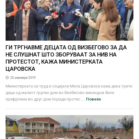
ГИ ТРГНАВМЕ ДЕЦАТА ОД ВИЗБЕГОВО ЗА ДА
НЕ СЛУШНАТ ШТО ЗБОРУВААТ ЗА НИВ НА
ПРОТЕСТОТ, КАЖА МИНИСТЕРКАТА
ЦАРОВСКА
25 ноември 2019
Министерката за труд и социјала Мила Царовска кажа дека трите
деца од малиот групен дом во Визбегово викендов биле
префрлени во друг дом поради протес ...
Повеќе