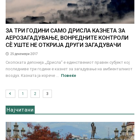
ЗА ТРИ ГОДИНИ САМО ДРИСЛА КАЗНЕТА ЗА
АЕРОЗАГАДУВАЊЕ, ВОНРЕДНИТЕ КОНТРОЛИ
СЀ УШТЕ НЕ ОТКРИЈА ДРУГИ ЗАГАДУВАЧИ
25 декември 2017
Скопската депонија „Дрисла“ е единствениот правен субјект кој
последниве три години е казнет за загадување на амбиенталниот
воздух. Казната ја изрече ...
Повеќе
1
2
3
Најчитани