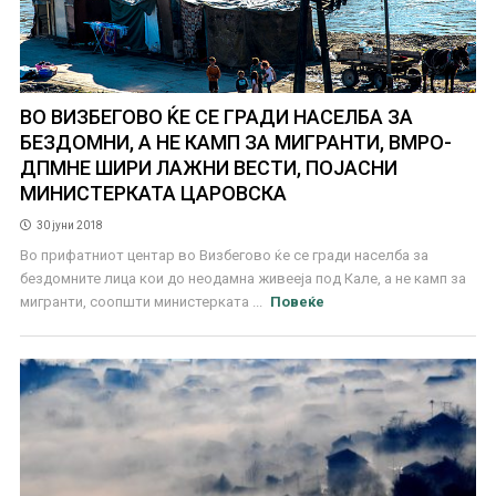
ВО ВИЗБЕГОВО ЌЕ СЕ ГРАДИ НАСЕЛБА ЗА
БЕЗДОМНИ, А НЕ КАМП ЗА МИГРАНТИ, ВМРО-
ДПМНЕ ШИРИ ЛАЖНИ ВЕСТИ, ПОЈАСНИ
МИНИСТЕРКАТА ЦАРОВСКА
30 јуни 2018
Во прифатниот центар во Визбегово ќе се гради населба за
бездомните лица кои до неодамна живееја под Кале, а не камп за
мигранти, соопшти министерката ...
Повеќе