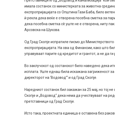
Претставниците од „Водовод и канализација“ кои б
имала состанок со министерката за животна средина
експропријацијата со Општина Гази Баба, било ветен
ѝ рекла дека веќе е отворена посебна сметка за па
дека посебна сметка сè уште не е отворена, ниту па
Арсовска на Шукова.
Од Град Скопје испратиле писмо до Министерството 
експропријацијата. На ова од Финансии, како што би
управуваат парите од кредитот и грантот, а не да ги
Во заклучокот од состанокот било наведено дека ит
исплата. Уште еднаш била искажана загриженост за 
директорот на ‘Водовод’“ и од Град Скопје.
Наредниот состанок бил закажан за 25 мај, но тој н
Скопје и „Водовод“ дека нема да учествуваат на ре
претставници од Град Скопје.
Исто така, проектната единица е оставена без рако