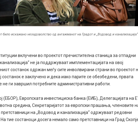
от било искажано незадоволство од ангажманот на Градот и „Водовод и канализација“
ституции вклучени во проектот пречистителна станица за отпадни
 канализација“ не ја поддржуваат имплементацијата на овој
дниот состанок одржан меѓу сите инволвирани страни во проектот 
ој состанок е заклучено и дека иако парите се обезбедени, првата
је не ги завршил потребните административни работи.
ј (ЕБОР), Европската инвестициска банка (ЕИБ), Делегацијата на Е
вотна средина, Секретаријатот за европски прашања, членовите н
 претставници на „Водовод и канализација“ одржуваат редовни
На тие состаноци досега немало само претставници на Град Скопј