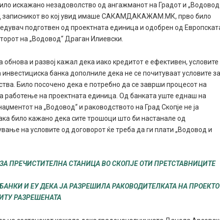
 било искажано незадоволство од ангажманот на Градот и „Водовод
ед записникот во кој увид имаше САКАМДАКАЖАМ.МК, прво било
ведувач подготвен од проектната единица и одобрен од Европскат
кторот на „Водовод“ Драган Илиевски.
а обнова и развој кажал дека иако кредитот е ефективен, условите
а инвестициска банка дополниле дека не се почитуваат условите з
ства. Било посочено дека е потребно да се заврши процесот на
за работење на проектната единица. Од банката уште еднаш на
аџментот на „Водовод“ и раководството на Град Скопје не ја
ака било кажано дека сите трошоци што би настанале од
вање на условите од договорот ќе треба да ги плати „Водовод и
 ЗА ПРЕЧИСТИТЕЛНА СТАНИЦА ВО СКОПЈЕ ОТИ ПРЕТСТАВНИЦИТЕ
БАНКИ И ЕУ ДЕКА ЈА РАЗРЕШИЛА РАКОВОДИТЕЛКАТА НА ПРОЕКТО
НИТУ РАЗРЕШЕНАТА