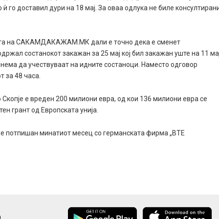
ѝ го доставил дури на 18 мај. За оваа одлука не биле консултиран
њата на САКАМДАКАЖАМ.МК дали е точно дека е сменет
држал состанокот закажан за 25 мај кој бил закажан уште на 11 ма
 нема да учествуваат на идните состаноци. Наместо одговор
т за 48 часа.
 Скопје е вреден 200 милиони евра, од кои 136 милиони евра се
тен грант од Европската унија.
 е потпишан минатиот месец со германската фирма „ВТЕ
а