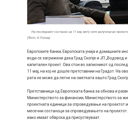
На последниот состанок на 11 мај меѓу сите вклучени во проект
(Фото: К.Попов)
Европските банки, Европската унија и домашните ин
води се загрижени дека Град Скопје и ЈП „Водовод и
капитален проект. Ова стои во записникот од после
11 мај, на кој не дошле претставнии на Градот. На ов
рата не може да легне на сметката зашто Град Скоп
Претставници од Европската банка за обнова и разво
Министерството за финансии, Министерството за жи
проектната единици за спроведување на проектот и
месечни состаноци за спроведувањето на проектот. 
иако имаат обврска да присуствуваат.