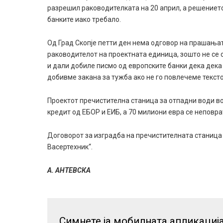
разрешил раководителката на 20 април, а решението 
банките иако требало.
Од Град Скопје петти ден нема одговор на праша
раководителот на проектната единица, зошто не се о
и дали добиле писмо од европските банки дека дека
добивме закана за тужба ако не го повлечеме тексто
Проектот пречистителна станица за отпадни води во
кредит од ЕБОР и ЕИБ, а 70 милиони евра се неповра
Договорот за изградба на пречистителната станица
Васертехник“.
А. АНТЕВСКА
Симнете ја мобилната апликациј