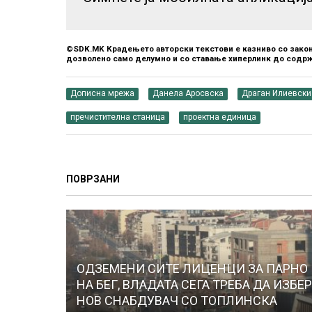
©SDK.MK Крадењето авторски текстови е казниво со закон
дозволено само делумно и со ставање хиперлинк до содрж
Дописна мрежа
Данела Аросвска
Драган Илиевски
пречистителна станица
проектна единица
ПОВРЗАНИ
ОДЗЕМЕНИ СИТЕ ЛИЦЕНЦИ ЗА ПАРНО
НА БЕГ, ВЛАДАТА СЕГА ТРЕБА ДА ИЗБЕ
НОВ СНАБДУВАЧ СО ТОПЛИНСКА