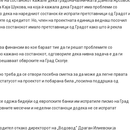
иле на состанокот кажале дека градоначалничката Данела Арсовск
 Каја Шукова, на која ѝ кажала дека Градот има проблеми со
о дека на наредниот состанок ќе испрати претставници од Градот 
рите од кредитот. Но, член на проектната единица веднаш посочил
к на состанокот имало претставници од Градот како што ѝ рекла
за финансии во кое бараат тие да ги решат проблемите со
ло кажано на состанокот, одговориле дека нивна задача е да ги
 решаваат обврските на Град Скопје.
но треба да се отвори посебна сметка за да може да легне првата
статусот на проектот и побарана била „посилна поддршка од
е се одржа бидејќи од европските банки им испратиле писмо на Град
довните месечни и неделни состаноци додека не се испратат
водител откако директорот на „Водовод“ Драган Илиевски ја