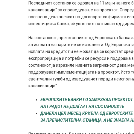
Последниот состанок се одржал на 11 мај и на него
канализација“ за спроведување на проектот. Спор
посочено дека анексот на договорот со фирмата из
инвестициска банка, сè уште не е потпишан од дире
На состанокот, претставникот од Европската банка з
за исплата на парите не се исполнети. Од Европскат
исплата на кредитот и не можат да се користат сред
експропријација и потребни се ресурси и поддршка 
состанокот ја изразиле нивната загрижност дека мен
поддржуваат имплементацијата на проектот. Исто т
евентуални тужби од изведувачот поради неисполну
канализација“.
ЕВРОПСКИТЕ БАНКИ ГО ЗАМРЗНАА ПРОЕКТОТ
НА ГРАДОТ НЕ ДОАЃААТ НА СОСТАНОЦИТЕ
ДАНЕЛА ЦЕЛ МЕСЕЦ КРИЕЛА ОД ЕВРОПСКИТЕ 
ЗА ПРЕЧИСТИТЕЛНА СТАНИЦА, А НЕ ЗНАЕЛА 