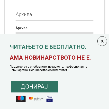
Архива
Архива
ЧИТАЊЕТО Е БЕСПЛАТНО.
Колумната
САКАМ ДА КАЖАМ
излегува од 12
АМА НОВИНАРСТВОТО НЕ Е.
јануари, 1991 година
Поддржете го слободното, независно, професионално
новинарство. Новинарство со интегритет.
ДОНИРАЈ
© 2016 - 2026 Сакам Да Кажам. Сите права задржани |
Маркетинг
понуда
|
Понуда за политичко рекламирање
|
Политика на приватност
|
Политика на инклузија
|
Кодекс на однесување