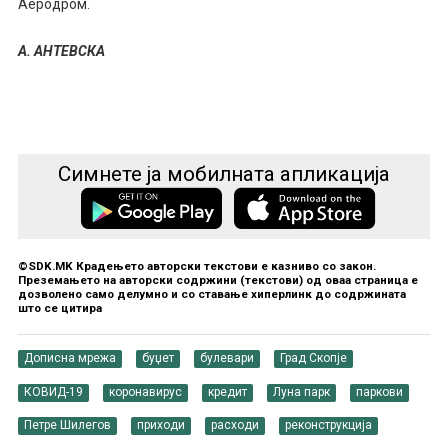
Аеродром.
А. АНТЕВСКА
Симнете ја мобилната апликација
©SDK.MK Крадењето авторски текстови е казниво со закон.
Преземањето на авторски содржини (текстови) од оваа страница е
дозволено само делумно и со ставање хиперлинк до содржината
што се цитира
Дописна мрежа
буџет
булевари
Град Скопје
КОВИД-19
коронавирус
кредит
Луна парк
паркови
Петре Шилегов
приходи
расходи
реконструкција