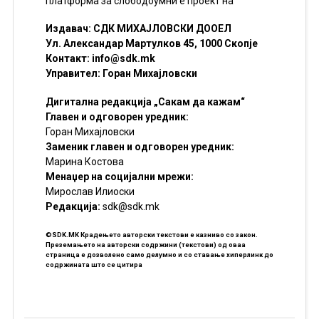
платформа за слободоумни е проект на
Издавач: СДК МИХАЈЛОВСКИ ДООЕЛ
Ул. Александар Мартулков 45, 1000 Скопје
Контакт:
info@sdk.mk
Управител: Горан Михајловски
Дигитална редакција „Сакам да кажам“
Главен и одговорен уредник:
Горан Михајловски
Заменик главен и одговорен уредник:
Марина Костова
Менаџер на социјални мрежи:
Мирослав Илиоски
Редакцијa:
sdk@sdk.mk
©SDK.MK Крадењето авторски текстови е казниво со закон.
Преземањето на авторски содржини (текстови) од оваа
страница е дозволено само делумно и со ставање хиперлинк до
содржината што се цитира