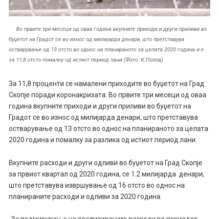
Во првите три месеци од оваа година вкупните приходи и други приливи во
буџетот на Градот се во износ од милијарда денари, што претставува
остварување од 13 отсто во однос на планираното за целата 2020 година и е
за 11,8 отсто помалку од истиот период лани.(Фото: К.Попов)
За 11,8 проценти се намалени приходите во буџетот на Град
Скопје поради коронакризата. Во првите три месеци од оваа
година вкупните приходи и други приливи во буџетот на
Градот се во износ од милијарда денари, што претставува
остварување од 13 отсто во однос на планираното за целата
2020 година и помалку за разлика од истиот период лани.
Вкупните расходи и други одливи во буџетот на Град Скопје
за првиот квартал од 2020 година, се 1.2 милијардa денари,
што претставува извршување од 16 отсто во однос на
планираните расходи и одливи за 2020 година.