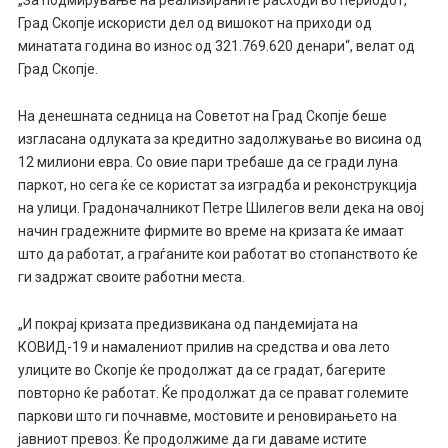
„За подмирување на реализираните расходи во периодот,
Град Скопје искористи дел од вишокот на приходи од
минататa година во износ од 321.769.620 денари“, велат од
Град Скопје.
На денешната седница на Советот на Град Скопје беше
изгласана одлуката за кредитно задолжување во висина од
12 милиони евра. Со овие пари требаше да се гради луна
паркот, но сега ќе се користат за изградба и реконструкција
на улици. Градоначалникот Петре Шилегов вели дека на овој
начин градежните фирмите во време на кризата ќе имаат
што да работат, а граѓаните кои работат во стопанството ќе
ги задржат своите работни места.
„И покрај кризата предизвикана од пандемијата на
КОВИД-19 и намалениот прилив на средства и ова лето
улиците во Скопје ќе продолжат да се градат, багерите
повторно ќе работат. Ќе продолжат да се прават големите
паркови што ги почнавме, мостовите и реновирањето на
јавниот превоз. Ќе продолжиме да ги даваме истите