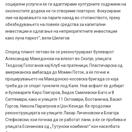
социјални услуги и ќе ги адаптираме културните содржини на
околностите додека не ги отвориме повторно. Фокусирани
сме на враќањето на парите назад во стопанството, преку
обезбедувањето на повеќе средства за капитални
инвестиции и одлагање на неприоритетните инвестиции
како луна паркот“, вели Шилегов.
Според планот летово ќе се реконструираат булеварот
Александар Македонски на влезот во Скопје, улицата
Теодосиј Гологанов кај Клуб на пратеници, Пластичарска од
американска амбасада до Момин Поток, а ќе почне и
проширувањето на Македонско-косовска бригада со која
треба да се спојат тунелите под Кале. Нов асфалт ќе добијат
и булеварите Киро Глигоров, Видое Смилевски-Бато и 8
Септември, како и улиците 11 Октомври, Востаничка, Васил
Ѓоргов, Никола Парапунов и Џон Кенеди. Ќе продолжи
реконструкцијата на улиците Лазар Личеновски и Благоја
Стефковски, кои почнаа да се работат лани, а ќе се пробива и
улицата Есенинова од „Тутунски комбинат“ кон населбата