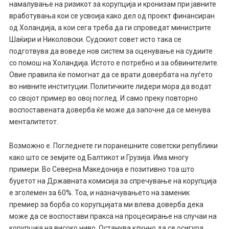
намалување на ризикот за корупција и кронизам при јавните
вработувања кои се усвоија како дел од проект финансиран
од Холандија, а кои сега треба да ги спроведат министрите
Шаќири и Николовски. Судскиот совет исто така се
подготвува да воведе нов систем за оценување на судиите
со помош на Холандија. Истото е потребно и за обвинителите.
Овие правила ќе помогнат да се врати довербата на луѓето
во нивните институции. Политичките лидери мора да водат
со својот пример во овој поглед. И само преку повторно
воспоставената доверба ќе може да започне да се менува
менталитетот.
Возможно е. Погледнете ги поранешните советски републики
како што се земјите од Балтикот и Грузија. Има многу
примери. Во Северна Македонија е позитивно тоа што
буџетот на Државната комисија за спречување на корупција
е зголемен за 60%. Тоа, и назначувањето на заменик
премиер за борба со корупцијата ми влева доверба дека
може да се воспостави пракса на процесирање на случаи на
корупција на високо ниво. Останува клучно да се осигура