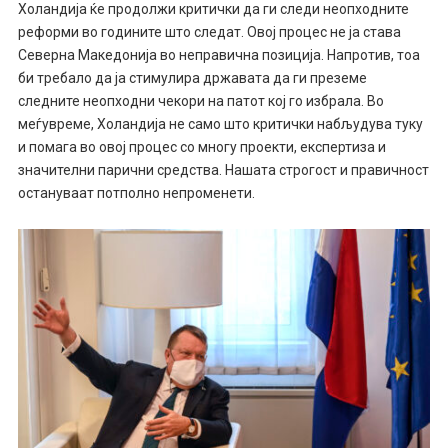
Холандија ќе продолжи критички да ги следи неопходните
реформи во годините што следат. Овој процес не ја става
Северна Македонија во неправична позиција. Напротив, тоа
би требало да ја стимулира државата да ги преземе
следните неопходни чекори на патот кој го избрала. Во
меѓувреме, Холандија не само што критички набљудува туку
и помага во овој процес со многу проекти, експертиза и
значителни парични средства. Нашата строгост и правичност
остануваат потполно непроменети.