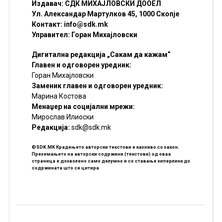
Издавач: СДК МИХАЈЛОВСКИ ДООЕЛ
Ул. Александар Мартулков 45, 1000 Скопје
Контакт:
info@sdk.mk
Управител: Горан Михајловски
Дигитална редакција „Сакам да кажам“
Главен и одговорен уредник:
Горан Михајловски
Заменик главен и одговорен уредник:
Марина Костова
Менаџер на социјални мрежи:
Мирослав Илиоски
Редакцијa:
sdk@sdk.mk
©SDK.MK Крадењето авторски текстови е казниво со закон.
Преземањето на авторски содржини (текстови) од оваа
страница е дозволено само делумно и со ставање хиперлинк до
содржината што се цитира