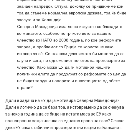
значаен напредок. Оттука, доколку се придвижиме кон
тоа да станеме нормална европска држава, тоа ќе биде
заслуга и за Холандија.
Северна Македонија има лошо искуство со блокадите
во минатото, особено по грчкото вето за нашето
членство во НАТО во 2008 година, по кое реформите
запреа, а проблемот со Грција се користеше како
изговор за сѐ. Се плашам дека истото би можело да се
случи и сега, по одложениот почеток на преговорите за
членство. Како може ЕУ да ги мотивира нашите
политички елити да продолжат со реформите со цел да
не бидат залудни напорите и инвестициите од обете
страни?
Дали е задача на ЕУ да ја мотивира Северна Македонија?
Дали е логично да се бара тоа, а истовремено да се очекува
за некоја година да се биде на истата маса во ЕУ како
полноправна земја членка со еднакво право на глас? Секако
дека ЕУ сака стабилни и просперитетни нации на Балканот.