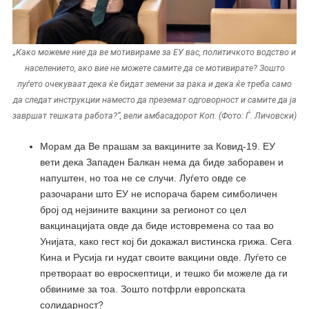
„Како можеме ние да ве мотивираме за ЕУ вас, политичкото водство и
населението, ако вие не можете самите да се мотивирате? Зошто
луѓето очекуваат дека ќе бидат земени за рака и дека ќе треба само
да следат инструкции наместо да преземат одговорност и самите да ја
завршат тешката работа?“, вели амбасадорот Коп. (Фото: Ѓ. Личовски)
Морам да Ве прашам за вакцините за Ковид-19. ЕУ
вети дека Западен Балкан нема да биде заборавен и
напуштен, но тоа не се случи. Луѓето овде се
разочарани што ЕУ не испорача барем симболичен
број од нејзините вакцини за регионот со цел
вакцинацијата овде да биде истовремена со таа во
Унијата, како гест кој би докажал вистинска грижа. Сега
Кина и Русија ги нудат своите вакцини овде. Луѓето се
претвораат во евроскептици, и тешко би можеле да ги
обвиниме за тоа. Зошто потфрли европската
солидарност?