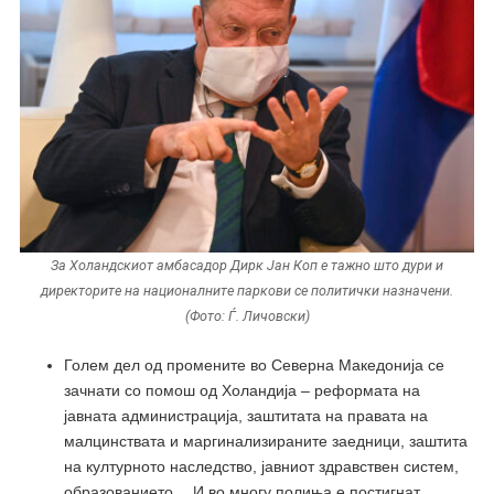
За Холандскиот амбасадор Дирк Јан Коп е тажно што дури и
директорите на националните паркови се политички назначени.
(Фото: Ѓ. Личовски)
Голем дел од промените во Северна Македонија се
зачнати со помош од Холандија – реформата на
јавната администрација, заштитата на правата на
малцинствата и маргинализираните заедници, заштита
на културното наследство, јавниот здравствен систем,
образованието… И во многу полиња е постигнат