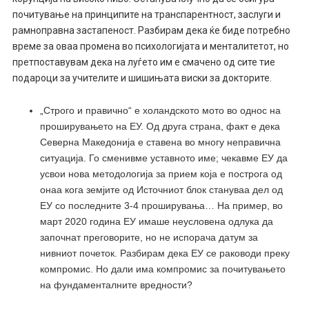
почитување на принципите на транспарентност, заслуги и
рамноправна застапеност. Разбирам дека ќе биде потребно
време за оваа промена во психологијата и менталитетот, но
претпоставувам дека на луѓето им е смачено од сите тие
подароци за учителите и шишињата виски за докторите.
„Строго и правично“ е холандското мото во однос на
проширувањето на ЕУ. Од друга страна, факт е дека
Северна Македонија е ставена во многу неправична
ситуација. Го сменивме уставното име; чекавме ЕУ да
усвои нова методологија за прием која е построга од
онаа кога земјите од Источниот блок стануваа дел од
ЕУ со последните 3-4 проширувања… На пример, во
март 2020 година ЕУ имаше неусловена одлука да
започнат преговорите, но не испорача датум за
нивниот почеток. Разбирам дека ЕУ се раководи преку
компромис. Но дали има компромис за почитувањето
на фундаменталните вредности?