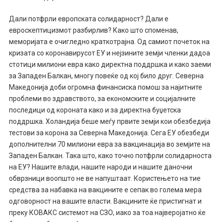
Дали потфрли европската солидарност? Дали е
евроскептицизмот разбирлив? Како што споменав,
меморијата е очигледно краткотрајна. Од самиот почеток на
кризата со коронавирусот ЕУ и нејзините земји членки дадоа
стотици милиони евра како директна поддршка и како заеми
за Западен Балкан, многу повеќе од кој било друг. Северна
Македонија доби огромна финансиска помош за најитните
проблеми во здравството, за економските и социјалните
последици од короната како и за директна буџетска
поддршка. Холандија беше меѓу првите земји кои обезбедија
тестови за корона за Северна Македонија. Сега ЕУ обезбеди
дополнителни 70 милиони евра за вакцинација во земјите на
Западен Балкан. Така што, како точно потфрли солидарноста
на ЕУ? Нашите влади, нашите народи и нашите даночни
обврзници воопшто не ве напуштаат. Користењето на тие
средства за набавка на вакцините е сепак во голема мера
одговорност на вашите власти. Вакцините ќе пристигнат и
преку КОВАКС системот на СЗО, иако за тоа најверојатно ќе