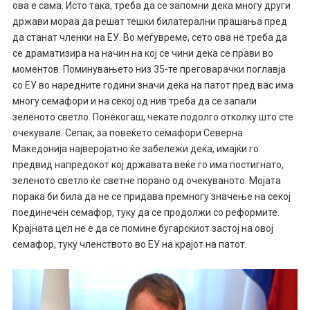
ова е сама. Исто така, треба да се запомни дека многу други
држави мораа да решат тешки билатерални прашања пред
да станат членки на ЕУ. Во меѓувреме, сето ова не треба да
се драматизира на начин на кој се чини дека се прави во
моментов. Поминувањето низ 35-те преговарачки поглавја
со ЕУ во наредните години значи дека на патот пред вас има
многу семафори и на секој од нив треба да се запали
зеленото светло. Понекогаш, чекате подолго отколку што сте
очекувале. Сепак, за повеќето семафори Северна
Македонија најверојатно ќе забележи дека, имајќи го
предвид напредокот кој државата веќе го има постигнато,
зеленото светло ќе светне порано од очекуваното. Мојата
порака би била да не се придава премногу значење на секој
поединечен семафор, туку да се продолжи со реформите.
Крајната цел не е да се помине бугарскиот застој на овој
семафор, туку членството во ЕУ на крајот на патот.