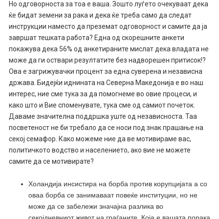
Но одговорноста за тоа е ваша. Зошто луѓето очекуваат дека
ќе бидат земени за рака и дека ќе треба само да следат
инструкции наместо да преземат одговорност и самите да ја
завршат тешката работа? Една од скорешните анкети
покажува дека 56% од анкетираните мислат дека владата не
може да ги оствари резултатите без надворешен притисок!?
Ова е загрижувачки процент за една суверена и независна
држава. Бидејќи иднината на Северна Македонија е во наш
интерес, ние сме тука за да помогнеме во овие процеси, и
како што и Вие споменувате, тука сме од самиот почеток.
Даваме значителна поддршка уште од независноста. Таа
посветеност не би требало да се носи под знак прашање на
секој семафор. Како можеме ние да ве мотивираме вас,
политичкото водство и населението, ако вие не можете
самите да се мотивирате?
Холандија инсистира на борба против корупцијата а со
оваа борба се занимаваат повеќе институции, но не
може да се забележи значајна разлика во
секојдневниот живот на граѓаните. Која е вашата порака