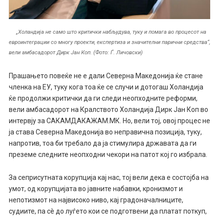
„Холандија не само што критички набљудува, туку и помага во процесот на
евроинтеграции со многу проекти, експертиза и значителни парични средства“,
вели амбасадорот Дирк Јан Коп. (Фото: Ѓ. Личовски)
Прашањето повеќе не е дали Северна Македонија ќе стане
членка на ЕУ, туку кога тоа ќе се случи и дотогаш Холандија
ќе продолжи критички да ги следи неопходните реформи,
вели амбасадорот на Кралството Холандија Дирк Јан Коп во
интервју за САКАМДАКАЖАМ.МК. Но, вели тој, овој процес не
ја става Северна Македонија во неправична позиција, туку,
напротив, тоа би требало да ја стимулира државата да ги
преземе следните неопходни чекори на патот кој го избрала.
За сеприсутната корупција кај нас, тој вели дека е состојба на
умот, од корупцијата во јавните набавки, кронизмот и
непотизмот на највисоко ниво, кај градоначалниците,
судиите, па сè до луѓето кои се подготвени да платат поткуп,