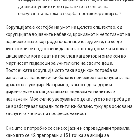
до институциите и до граѓаните во однос на
очекуваната патека за борба против корупцијата?
Корупцијата е состојба на умот на целото општество, од
корупцијата во јавните набавки, кронизмот и непотизмот на
највисоко ниво, кај градоначалниците, судиите, па сè до
луѓето кои се подготвени да платат поткуп, оние кои носат
шише виски кога одат на преглед кај доктор и оние кои во
март носат подароци за учителките на своите деца.
Постоечката корупција исто така води кон потреба за
изнаоѓање на политички баланс при секое назначување на
државна функција. На пример, тажно е дека дури и
директорите на националните паркови се политички
назначени. Мое силно уверување е дека луѓето не треба да
се вработуваат заради политички баланс, туку врз основа на
заслуги, отчетност и професионалност.
Она што е потребно се секако јасни и спроведливи правила,
како што се 42 препораки и 151 точка за акција за