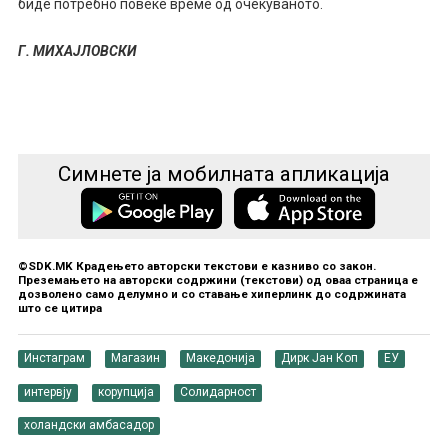
биде потребно повеќе време од очекуваното.
Г. МИХАЈЛОВСКИ
Симнете ја мобилната апликација
©SDK.MK Крадењето авторски текстови е казниво со закон.
Преземањето на авторски содржини (текстови) од оваа страница е
дозволено само делумно и со ставање хиперлинк до содржината
што се цитира
Инстаграм
Магазин
Македонија
Дирк Јан Коп
ЕУ
интервју
корупција
Солидарност
холандски амбасадор