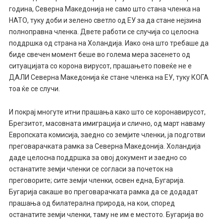
година, Северна Македонија не само што стана членка на
НАТО, туку доби и зелено светло од ЕУ за да стане нејзина
полноправна членка. Двете работи се случија со целосна
поддршка од страна на Холандија. Иако она што требаше да
биде свечен момент беше во голема мера засенето од
ситуацијата со корона вирусот, прашањето повеќе не е
ДАЛИ Северна Македонија ќе стане членка на ЕУ, туку КОГА
тоа ќе се случи.
И покрај многуте итни прашања како што се коронавирусот,
Брегзитот, масовната имиграција и слично, од март наваму
Европската комисија, заедно со земјите членки, ја подготви
преговарачката рамка за Северна Македонија. Холандија
даде целосна поддршка за овој документ и заедно со
останатите земји членки се согласи за почеток на
преговорите; сите земји членки, освен една, Бугарија.
Бугарија сакаше во преговарачката рамка да се додадат
прашања од билатерална природа, на кои, според
останатите земји членки, таму не им е местото. Бугарија во