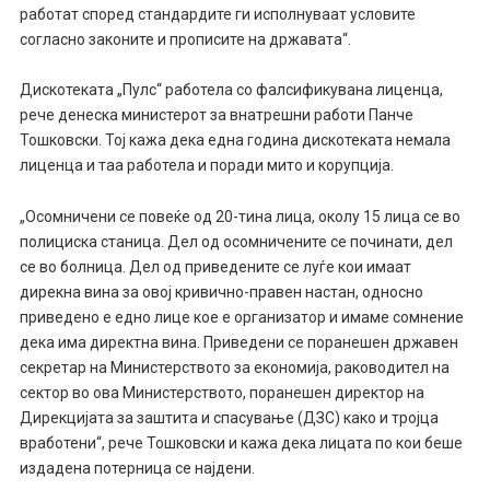
работат според стандардите ги исполнуваат условите
согласно законите и прописите на државата“.
Дискотеката „Пулс“ работела со фалсификувана лиценца,
рече денеска министерот за внатрешни работи Панче
Тошковски. Тој кажа дека една година дискотеката немала
лиценца и таа работела и поради мито и корупција.
„Осомничени се повеќе од 20-тина лица, околу 15 лица се во
полициска станица. Дел од осомничените се починати, дел
се во болница. Дел од приведените се луѓе кои имаат
дирекна вина за овој кривично-правен настан, односно
приведено е едно лице кое е организатор и имаме сомнение
дека има директна вина. Приведени се поранешен државен
секретар на Министерството за економија, раководител на
сектор во ова Министерството, поранешен директор на
Дирекцијата за заштита и спасување (ДЗС) како и тројца
вработени“, рече Тошковски и кажа дека лицата по кои беше
издадена потерница се најдени.