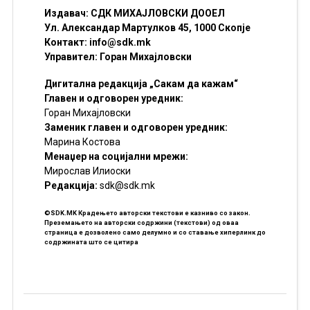
Издавач: СДК МИХАЈЛОВСКИ ДООЕЛ
Ул. Александар Мартулков 45, 1000 Скопје
Контакт:
info@sdk.mk
Управител: Горан Михајловски
Дигитална редакција „Сакам да кажам“
Главен и одговорен уредник:
Горан Михајловски
Заменик главен и одговорен уредник:
Марина Костова
Менаџер на социјални мрежи:
Мирослав Илиоски
Редакцијa:
sdk@sdk.mk
©SDK.MK Крадењето авторски текстови е казниво со закон.
Преземањето на авторски содржини (текстови) од оваа
страница е дозволено само делумно и со ставање хиперлинк до
содржината што се цитира