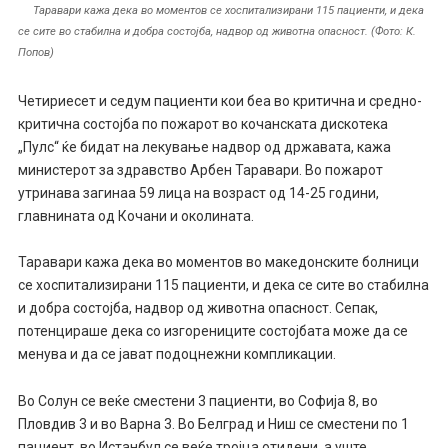
Таравари кажа дека во моментов се хоспитализирани 115 пациенти, и дека
се сите во стабилна и добра состојба, надвор од животна опасност. (Фото: К.
Попов)
Четириесет и седум пациенти кои беа во критична и средно-
критична состојба по пожарот во кочанската дискотека
„Пулс“ ќе бидат на лекување надвор од државата, кажа
министерот за здравство Арбен Таравари. Во пожарот
утринава загинаа 59 лица на возраст од 14-25 години,
главнината од Кочани и околината.
Таравари кажа дека во моментов во македонските болници
се хоспитализирани 115 пациенти, и дека се сите во стабилна
и добра состојба, надвор од животна опасност. Сепак,
потенцираше дека со изгорениците состојбата може да се
менува и да се јават подоцнежни компликации.
Во Солун се веќе сместени 3 пациенти, во Софија 8, во
Пловдив 3 и во Варна 3. Во Белград и Ниш се сместени по 1
пациент, во Истанбул се веќе тројца отидени, а уште