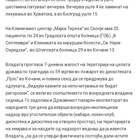
шестмина патуваат вечерва. Вечерва уште 4 ќе заминат на
лекување во Хрватска, а во Белград уште 15.
На Клиничкиот центар „Мајка Тереза“ во Скопје има 25
пациенти, по 24 во Градската општа болница (ГОБ) „8
Септември“ и Клиниката за хируршки болести „Св. Наум
Охридски“, во Штипската болница 29 и во Кочани 13.
Владата прогласи 7-дневна жалост на територија на целата
држава по трагедија со 59 жртви во пожарот во дискотеката
„Пулс“ во Кочани, и повика секој да се придржува до
одлуката, „бидејќи казните за непочитување ќе бидат
ригорозни“, се вели во соопштението по вонредната владина
седница. Го задолжи и Државниот пазарен инспекторат во
наредните три дена да изврши вонреден инспекциски
надзор врз угостителски објекти (кабаре, ноќен клуб,
дискотека и дискотека на отворен простор), на територијата
на земјава и за наодите од надзорот веднаш да ја извести
Владата, „за да се утврди фактичката состојба дали истите