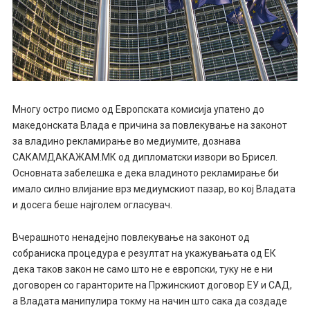
Многу остро писмо од Европската комисија упатено до
македонската Влада е причина за повлекување на законот
за владино рекламирање во медиумите, дознава
САКАМДАКАЖАМ.МК од дипломатски извори во Брисел.
Основната забелешка е дека владиното рекламирање би
имало силно влијание врз медиумскиот пазар, во кој Владата
и досега беше најголем огласувач.
Вчерашното ненадејно повлекување на законот од
собраниска процедура е резултат на укажувањата од ЕК
дека таков закон не само што не е европски, туку не е ни
договорен со гаранторите на Пржинскиот договор ЕУ и САД,
а Владата манипулира токму на начин што сака да создаде