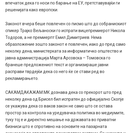
впечаток дека го носи по барање на ЕУ, претставувајќи ги
решенијата како европски.
Законот вчера беше повлечен со писмо што до собранискиот
спикер Трајко Вељаноски го испрати вицепремиерот Никола
Тодоров, а не премиерпт Емил Димитриев. Нема
образложение зошто законот е повлечен, иако до пред само
неколку дена, министерката за информатичко општество и
јавна администрација Марта Арсовска – Томовска го
бранеше предложениот текст и организираше јавни
расправи тврдејќи дека со него ќе се стави ред во
рекламирањето.
САКАМДАКАЖАМ.МК дознава дека со прекорот што пред
неколку дена од Брисел бил испратен до официјално Скопје
се укажува дека со ваков закон не само што се остава
простор за контрола на уредувачка политика во медиумите,
туку тој е и директно мешање на државата во приватни
бизниси што е спротивно на основите на пазарната