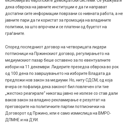
економија во европските демократски системи. Се укажува и
дека обврска на јавните институции е да ги направат
достапни сите информации поврзани со нивната работа, а не
јавните пари да ги користат за промоција на владините
политики, за што впрочем и се платени од буџетот на
граѓаните.
Според последниот договор на четворицата лидери
потписници на Пржинскиот договор, регулирањето на
медиумскиот пазар беше оставено за по евентуалните
избори на 11 декември. Лидерите презедоа обврска во рок
од 100 дена по завршувањето на изборите Владата да
предложи нов закон за медиуми. Но, ниту СДСМ, од која
вчера се пофалија дека законот бил повлечен оти тие
„жестоко реагирале“ никогаш јавно не излезе со став дали
ваков закон за владино рекламирање е резултат на
преговорите на политичките партии потписнички на
Договорот од Пржино, или е само измислица на ВМРО-
ДПМНЕ и на ДУИ.