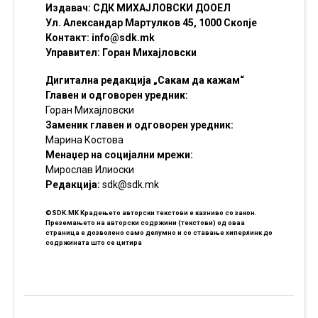
Издавач: СДК МИХАЈЛОВСКИ ДООЕЛ
Ул. Александар Мартулков 45, 1000 Скопје
Контакт:
info@sdk.mk
Управител: Горан Михајловски
Дигитална редакција „Сакам да кажам“
Главен и одговорен уредник:
Горан Михајловски
Заменик главен и одговорен уредник:
Марина Костова
Менаџер на социјални мрежи:
Мирослав Илиоски
Редакцијa:
sdk@sdk.mk
©SDK.MK Крадењето авторски текстови е казниво со закон.
Преземањето на авторски содржини (текстови) од оваа
страница е дозволено само делумно и со ставање хиперлинк до
содржината што се цитира