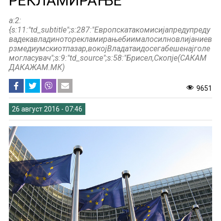
РЕКЛАМИРАЊЕ
a:2:
{s:11:"td_subtitle";s:287:"Европскатакомисијапредупреду
вадекавладиноторекламирањебиималосилновлијаниев
рзмедиумскиотпазар,вокојВладатаидосегабешенајголе
могласувач";s:9:"td_source";s:58:"Брисел,Скопје(САКАМ
ДАКАЖАМ.МК)
9651
26 август 2016 - 07:46