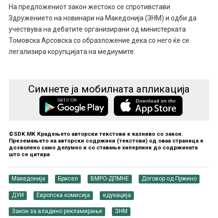
На предложениот закон жестоко се спротивстави
Здружението на новинари на Македонија (ЗНМ) и одби да
учествува на дебатите организирани од министерката
Томовска Арсовска со образложение дека со него ќе се
легализира корупцијата на медиумите.
Симнете ја мобилната апликација
©SDK.MK Крадењето авторски текстови е казниво со закон.
Преземањето на авторски содржини (текстови) од оваа страница е
дозволено само делумно и со ставање хиперлинк до содржината
што се цитира
Македонија
Брисел
ВМРО-ДПМНЕ
Договор од Пржино
ДУИ
Европска комисија
едукација
Закон за владино рекламирање
ЗНМ