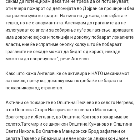
сакам да потенцирам дека тие не треба да се потценуваат,
оти вчера пожарот од депонијата во Дојран се прошири и беа
загрозени куќи во градот. На ниво на држава, состајбата е
тешка, но не е алармантнта. Апелирам до граѓаните да не
излегуваат со апели за собирање луѓе за гаснење, државата
има доволно војска и полиција и доколку побаарат локалните
власти, ние ќе испратиме онолку колку што ќе побараат.
Граѓаните не секаде можат да бидат од корист, некаде
можат и да попречуваат“, рече Ангелов.
Како што кажа Ангелов, ќе се активира и НАТО механизмот
за помош, преку кој, доколку има потреба ќе се бараат и
пожарникари од странство.
Активни се пожарите во Општина Пехчево во селото Негрево,
а во Општина Старо Нагоричане во селата Малотино,
Враготурце и Жегљане, во Општина Кратово пожар има во
селото.Татомир и се шири кон Општина Куманово и Општина
Свети Николе. Во Општина Македонски Брод зафатени се
селата Тажево и Брезница и еден крак се движи кон Јасен.