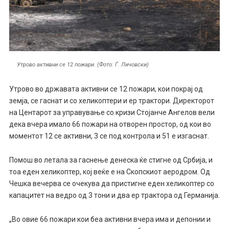
Утрово активни се 12 пожари. (Фото: Ѓ. Личовски)
Утрово во државата активни се 12 пожари, кои покрај од
земја, се гаснат и со хеликоптери и ер трактори. Директорот
на Центарот за управување со кризи Стојанче Ангелов вели
дека вчера имало 66 пожари на отворен простор, од кои во
моментот 12 се активни, 3 се под контрола и 51 е изгаснат.
Помош во летала за гаснење денеска ќе стигне од Србија, и
тоа еден хеликоптер, кој веќе е на Скопскиот аеродром. Од
Чешка вечерва се очекува да пристигне еден хеликоптер со
капацитет на ведро од 3 тони и два ер трактора од Германија.
„Во овие 66 пожари кои беа активни вчера има и депонии и