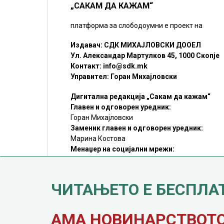
„САКАМ ДА КАЖАМ“
платформа за слободоумни е проект на
Издавач: СДК МИХАЈЛОВСКИ ДООЕЛ
Ул. Александар Мартулков 45, 1000 Скопје
Контакт:
info@sdk.mk
Управител: Горан Михајловски
Дигитална редакција „Сакам да кажам“
Главен и одговорен уредник:
Горан Михајловски
Заменик главен и одговорен уредник:
Марина Костова
Менаџер на социјални мрежи:
Мирослав Илиоски
Редакцијa:
sdk@sdk.mk
ЧИТАЊЕТО Е БЕСПЛА
©SDK.MK Крадењето авторски текстови е казниво со закон.
Преземањето на авторски содржини (текстови) од оваа
страница е дозволено само делумно и со ставање хиперлинк
до содржината што се цитира
АМА НОВИНАРСТВОТО 