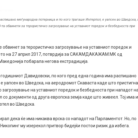
распишано меѓународна потерница и по кого трагаше Интерпол, е уапсен во Шведска, 
3-та обвинети за терористичко загрозување на уставниот поредок и безбедноста при
 е обвинет за терористичко загрозување на уставниот поредок и
ето на 27 април 2017, потврдија за САКАМДАКАЖАМ.МК од
Македонија побарала негова екстрадиција.
9-годишниот Давидовски, по кого пред една година има распишано
 е уапсен во Шведска, на аеродромот Скаваста каде што пристигн
чко загрозување на уставниот поредок и безбедноста при нападот н
л со документи од друга европска земја каде што живеел. Тој има 
ботел во Шведска.
рал дека ќе има никаква врска со нападот на Парламентот. Но, по
Никопинг му изерекол притвор бидејќи постои ризик да избега.