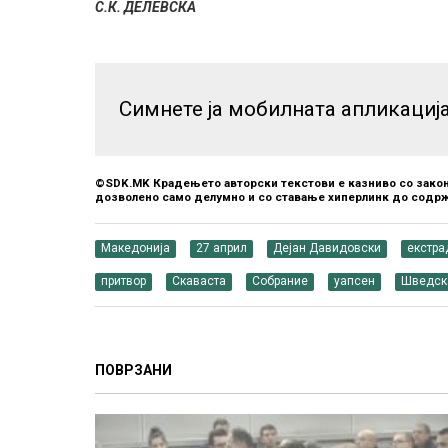
С.К. ДЕЛЕВСКА
Симнете ја мобилната апликациј
©SDK.MK Крадењето авторски текстови е казниво со закон
дозволено само делумно и со ставање хиперлинк до содрж
Македонија
27 април
Дејан Давидовски
екстра
притвор
Скаваста
Собрание
уапсен
Шведск
ПОВРЗАНИ