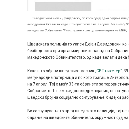
39-годишниот Дејан Давидовски, по кого пред една година има 
аеродромот Скаваста каде што пристигнал на 7 април. Tој е меѓу 3
нападот на Собранието (Фото: принтскрин од потерницата на МВР)
Шведската полиција го уапси Дејан Давидовски, кој
безбедноста при организираниот напад на Собрани
македонското Обвинителство, од каде велат и дека 
Како што објави шведскиот весник
„СВТ нихетер“
, 3
меѓународна потерница и по кого трагаше Интерпол,
на 7 април. Tој е меѓу 33-та обвинети за терористи
Собранието. Тој е македонски државјанин, но патува
шведски број на социјално осигурување, бидејќи ра
Во сослушувањето пред шведската полиција, тој неги
барање на шведските обвинители, окружниот суд на 