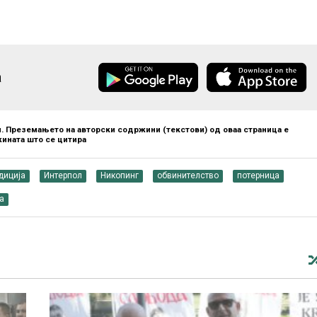
а
. Преземањето на авторски содржини (текстови) од оваа страница е
ината што се цитира
диција
Интерпол
Никопинг
обвинителство
потерница
а