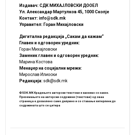
Издавач: СДК МИХАЈЛОВСКИ ДООЕЛ
Ул. Александар Мартулков 45, 1000 Скопје
Контакт:
info@sdk.mk
Управител: Горан Михајловски
Дигитална редакција „Сакам да кажам“
Главен и одговорен уредник:
Горан Михајловски
Заменик главен и одговорен уредник:
Марина Костова
Менаџер на социјални мрежи:
Мирослав Илиоски
Редакцијa:
sdk@sdk.mk
©SDK.MK Крадењето авторски текстови е казниво со закон.
Преземањето на авторски содржини (текстови) од оваа
страница е дозволено само делумно и со ставање хиперлинк до
содржината што се цитира