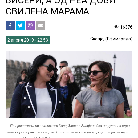
БИСЕРИ, А ОД НЕА ДОБИ
СВИЛЕНА МАРАМА
16376
Скопје, (Ефимерида)
2 април 2019 - 22:53
По прошетката низ скопското Кале, Заева и Базијана беа на ручек во еден
скопски ресторан со поглед на Старата скопска чаршија, каде си разменија