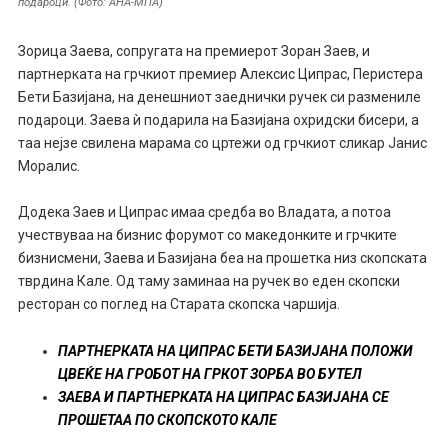
подароци. (Фото: АНА-МПА)
Зорица Заева, сопругата на премиерот Зоран Заев, и
партнерката на грчкиот премиер Алексис Ципрас, Перистера
Бети Базијана, на денешниот заеднички ручек си размениле
подароци. Заева ѝ подарила на Базијана охридски бисери, а
таа нејзе свилена марама со цртежи од грчкиот сликар Јанис
Моралис.
Додека Заев и Ципрас имаа средба во Владата, а потоа
учествуваа на бизнис форумот со македонките и грчките
бизнисмени, Заева и Базијана беа на прошетка низ скопската
тврдина Кале. Од таму заминаа на ручек во еден скопски
ресторан со поглед на Старата скопска чаршија.
ПАРТНЕРКАТА НА ЦИПРАС БЕТИ БАЗИЈАНА ПОЛОЖИ
ЦВЕЌЕ НА ГРОБОТ НА ГРКОТ ЗОРБА ВО БУТЕЛ
ЗАЕВА И ПАРТНЕРКАТА НА ЦИПРАС БАЗИЈАНА СЕ
ПРОШЕТАА ПО СКОПСКОТО КАЛЕ