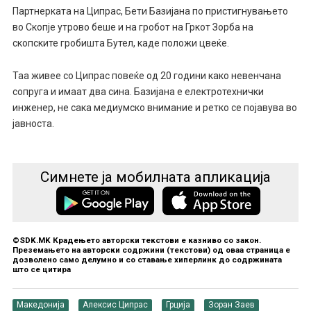
Партнерката на Ципрас, Бети Базијана по пристигнувањето
во Скопје утрово беше и на гробот на Гркот Зорба на
скопските грoбишта Бутел, каде положи цвеќе.
Таа живее со Ципрас повеќе од 20 години како невенчана
сопруга и имаат два сина. Базијана е електротехнички
инженер, не сака медиумско внимание и ретко се појавува во
јавноста.
Симнете ја мобилната апликација
©SDK.MK Крадењето авторски текстови е казниво со закон.
Преземањето на авторски содржини (текстови) од оваа страница е
дозволено само делумно и со ставање хиперлинк до содржината
што се цитира
Македонија
Алексис Ципрас
Грција
Зоран Заев