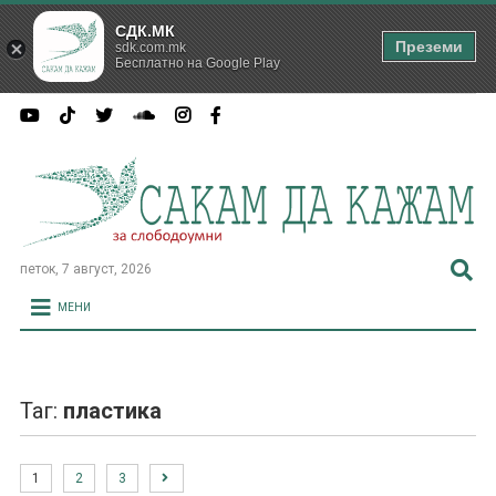
СДК.МК
Преземи
sdk.com.mk
Бесплатно на Google Play
петок, 7 август, 2026
МЕНИ
Таг:
пластика
1
2
3