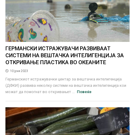
ГЕРМАНСКИ ИСТРАЖУВАЧИ РАЗВИВААТ
СИСТЕМИ НА ВЕШТАЧКА ИНТЕЛИГЕНЦИЈА ЗА
ОТКРИВАЊЕ ПЛАСТИКА ВО ОКЕАНИТЕ
10 јуни 2023
Германскиот истражувачки центар за вештачка интелигенција
(ДФКИ) развива неколку системи на вештачка интелигенција кои
можат да помогнат во откривањет ...
Повеќе