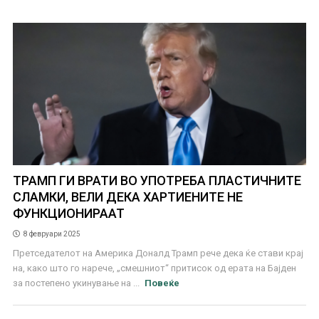
ТРАМП ГИ ВРАТИ ВО УПОТРЕБА ПЛАСТИЧНИТЕ
СЛАМКИ, ВЕЛИ ДЕКА ХАРТИЕНИТЕ НЕ
ФУНКЦИОНИРААТ
8 февруари 2025
Претседателот на Америка Доналд Трамп рече дека ќе стави крај
на, како што го нарече, „смешниот“ притисок од ерата на Бајден
за постепено укинување на ...
Повеќе