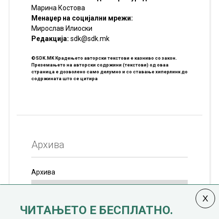
Марина Костова
Менаџер на социјални мрежи:
Мирослав Илиоски
Редакцијa:
sdk@sdk.mk
©SDK.MK Крадењето авторски текстови е казниво со закон.
Преземањето на авторски содржини (текстови) од оваа
страница е дозволено само делумно и со ставање хиперлинк до
содржината што се цитира
Архива
Архива
ЧИТАЊЕТО Е БЕСПЛАТНО.