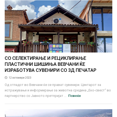
СО СЕЛЕКТИРАЊЕ И РЕЦИКЛИРАЊЕ
ПЛАСТИЧНИ ШИШИЊА ВЕВЧАНИ ЌЕ
ИЗРАБОТУВА СУВЕНИРИ СО 3Д ПЕЧАТАР
12 октомври 2023
Од отпадот во Вевчани ќе се прават сувенири. Центарот за
истражување и информирање за животна средина „Еко-свест“ во
партнерство со Јавното претпријат ...
Повеќе