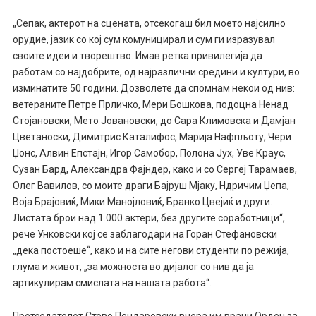
„Сепак, актерот на сцената, отсекогаш бил моето најсилно
орудие, јазик со кој сум комуницирал и сум ги изразувал
своите идеи и творештво. Имав ретка привилегија да
работам со најдобрите, од најразлични средини и култури, во
изминатите 50 години. Дозволете да спомнам некои од нив:
ветераните Петре Прличко, Мери Бошкова, подоцна Ненад
Стојановски, Мето Јовановски, до Сара Климовска и Дамјан
Цветаноски, Димитрис Каталифос, Марија Нафпљоту, Чери
Џонс, Алвин Епстајн, Игор Самобор, Полона Јух, Уве Краус,
Сузан Бард, Александра Фајндер, како и со Сергеј Тарамаев,
Олег Вавилов, со моите драги Бајруш Мјаку, Ндричим Џепа,
Воја Брајовиќ, Мики Манојловиќ, Бранко Цвејиќ и други.
Листата брои над 1.000 актери, без другите соработници“,
рече Унковски кој се заблагодари на Горан Стефановски
„дека постоеше“, како и на сите негови студенти по режија,
глума и живот, „за можноста во дијалог со нив да ја
артикулирам смислата на нашата работа“.
Претседателот Стево Пендаровски вчера им врачи Орден за