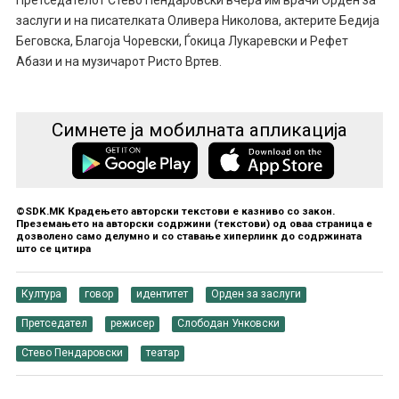
заслуги и на писателката Оливера Николова, актерите Бедија
Беговска, Благоја Чоревски, Ѓокица Лукаревски и Рефет
Абази и на музичарот Ристо Вртев.
Симнете ја мобилната апликација
©SDK.MK Крадењето авторски текстови е казниво со закон.
Преземањето на авторски содржини (текстови) од оваа страница е
дозволено само делумно и со ставање хиперлинк до содржината
што се цитира
Култура
говор
идентитет
Орден за заслуги
Претседател
режисер
Слободан Унковски
Стево Пендаровски
театар