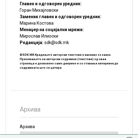
Главен и одговорен уредник:
Горан Михајловски
Заменик главен и одговорен уредник:
Марина Костова
Менаџер на социјални мрежи:
Мирослав Илиоски
Редакцијa:
sdk@sdk.mk
©SDK.MK Крадењето авторски текстови е казниво со закон.
Преземањето на авторски содржини (текстови) од оваа
страница е дозволено само делумно и со ставање хиперлинк до
содржината што се цитира
Архива
Архива