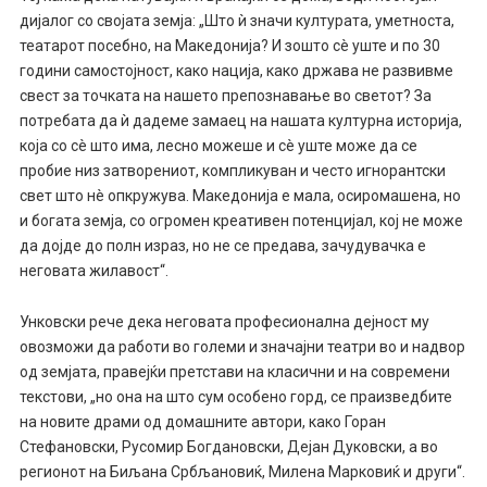
дијалог со својата земја: „Што ѝ значи културата, уметноста,
театарот посебно, на Македонија? И зошто сè уште и по 30
години самостојност, како нација, како држава не развивме
свест за точката на нашето препознавање во светот? За
потребата да ѝ дадеме замаец на нашата културна историја,
која со сè што има, лесно можеше и сè уште може да се
пробие низ затворениот, компликуван и често игнорантски
свет што нè опкружува. Македонија е мала, осиромашена, но
и богата земја, со огромен креативен потенцијал, кој не може
да дојде до полн израз, но не се предава, зачудувачка е
неговата жилавост“.
Унковски рече дека неговата професионална дејност му
овозможи да работи во големи и значајни театри во и надвор
од земјата, правејќи претстави на класични и на современи
текстови, „но она на што сум особено горд, се праизведбите
на новите драми од домашните автори, како Горан
Стефановски, Русомир Богдановски, Дејан Дуковски, а во
регионот на Биљана Србљановиќ, Милена Марковиќ и други“.