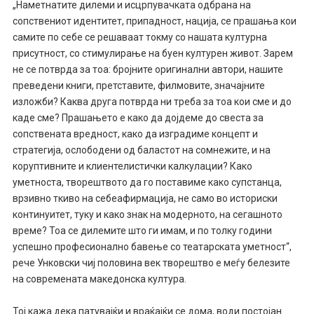
„Наметнатите дилеми и исцрпувачката одбрана на
сопствениот идентитет, припадност, нација, се прашања кои
самите по себе се решаваат токму со нашата културна
присутност, со стимулирање на буен културен живот. Зарем
не се потврда за тоа: бројните оригинални автори, нашите
преведени книги, претставите, филмовите, значајните
изложби? Каква друга потврда ни треба за тоа кои сме и до
каде сме? Прашањето е како да дојдеме до свеста за
сопствената вредност, како да изградиме концепт и
стратегија, ослободени од баластот на сомнежите, и на
коруптивните и клиентелистички калкулации? Како
уметноста, творештвото да го поставиме како супстанца,
врзивно ткиво на себеафирмација, не само во историски
континуитет, туку и како знак на модерното, на сегашното
време? Тоа се дилемите што ги имам, и по толку години
успешно професионално бавење со театарската уметност“,
рече Унковски чиј половина век творештво е меѓу белезите
на современата македонска култура.
Тој кажа дека патувајќи и враќајќи се дома, води постојан