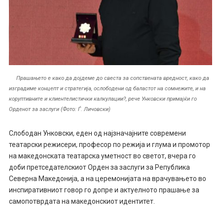
Прашањето е како да дојдеме до свеста за сопствената вредност, како да
изградиме концепт и стратегија, ослободени од баластот на сомнежите, и на
коруптивните и клиентелистички калкулации?, рече Унковски примајќи го
Орденот за заслуги (Фото: Ѓ. Личовски)
Слободан Унковски, еден од најзначајните современи
театарски режисери, професор по режија и глума и промотор
на македонската театарска уметност во светот, вчера го
доби претседателскиот Орден за заслуги за Република
Северна Македонија, а на церемонијата на врачувањето во
инспиративниот говор го допре и актуелното прашање за
самопотврдата на македонскиот идентитет.