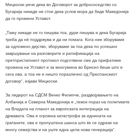
Мицкоски рече дека во Договорот за добрососедство со
Бугарија никаде не стои дека услов мора да биде Македонија
да го промени Уставот.
„Таму никаде не го пишува тоа, дури пишува и дека Бугарија
треба да нè поддржува и да ни помага. Кога ние зборуваме
за одложено дејство, зборуваме за тоа дека по успешно
завршување на разговорите и ратификација на
претпристапниот протокол подготвени сме да прифатиме
промена на Уставот и за многумина во Брисел беше што е
сега ова, а тоа не е ништо поразлично од Преспанскиот
договор“, изјави Мицкоски.
За лидерот на СДСМ Венко Филипче, раздвојувањето на
Албанија и Северна Македонија е „тежок пораз на политиките
на Владата на планот за европската интеграција на
државата. Ова е огромна катастрофа за иднината на
граѓаните, ова е пропуштена шанса што ќе се одрази на
многу семејства и на уште една цела нова генерација“.