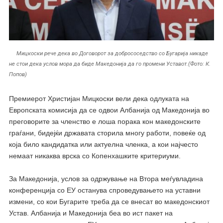
Мицкоски рече дека во Договорот за добрососедство со Бугарија никаде
не стои дека услов мора да биде Македонија да го промени Уставот.(Фото: К.
Попов)
Премиерот Христијан Мицкоски вели дека одлуката на
Европската комисија да се одвои Албанија од Македонија во
преговорите за членство е лоша порака кон македонските
граѓани, бидејќи државата сторила многу работи, повеќе од
која било кандидатка или актуелна членка, а кои најчесто
немаат никаква врска со Копенхашките критериуми.
За Македонија, услов за одржување на Втора меѓувладина
конференција со ЕУ останува спроведувањето на уставни
измени, со кои Бугарите треба да се внесат во македонскиот
Устав. Албанија и Македонија беа во ист пакет на