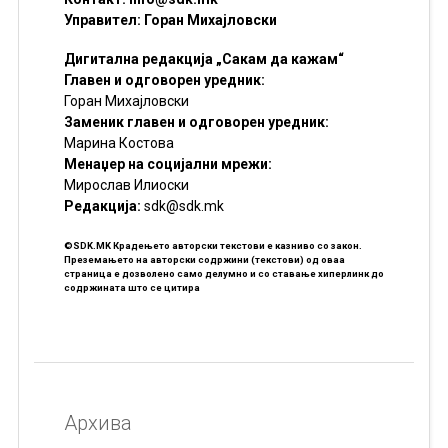
Управител: Горан Михајловски
Дигитална редакција „Сакам да кажам“
Главен и одговорен уредник:
Горан Михајловски
Заменик главен и одговорен уредник:
Марина Костова
Менаџер на социјални мрежи:
Мирослав Илиоски
Редакцијa:
sdk@sdk.mk
©SDK.MK Крадењето авторски текстови е казниво со закон.
Преземањето на авторски содржини (текстови) од оваа
страница е дозволено само делумно и со ставање хиперлинк до
содржината што се цитира
Архива