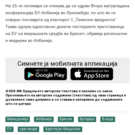
На 15-ти октомври се очекува да се одржи Втора меѓувладина
конференција ЕУ-Албанија во Луксембург, по што ќе се
отворат поглавјата од кластерот 1 „Темелни вредности“.
Таква одлука едногласно донеле постојаните претставници
на ЕУ на вчерашната средба во Брисел, објавија регионални
и медиуми во Албанија.
Симнете ја мобилната апликација
©SDK.MK Крадењето авторски текстови е казниво со закон.
Преземањето на авторски содржини (текстови) од оваа страница е
дозволено само делумно и со ставање хиперлинк до содржината
што се цитира
Македонија
Албанија
Брисел
Бугарија
Влада
ЕУ
преговори
Христијан Мицкоски