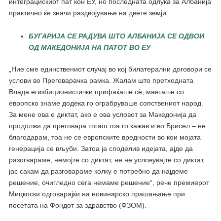
интеграцискиот пат кон ЕУ, но последната одлука за Албанија
практично ќе значи раздвојување на двете земји.
БУГАРИЈА СЕ РАДУВА ШТО АЛБАНИЈА СЕ ОДВОИ
ОД МАКЕДОНИЈА НА ПАТОТ ВО ЕУ
„Ние сме единствениот случај во кој билатерални договори се
услови во Преговарачка рамка. Жалам што претходната
Влада егизбиционистички прифаќаше сè, мавташе со
европско знаме додека го ограбруваше сопствениот народ.
За мене ова е диктат, ако е ова условот за Македонија да
продолжи да преговара тогаш тоа го кажав и во Брисел – не
благодарам, тоа не се европските вредности во кои мојата
генерација се вљуби. Затоа ја споделив идејата, ајде да
разогвараме, немојте со диктат, не не условувајте со диктат,
јас сакам да разговараме колку е потребно да најдеме
решение, очигледно сега немаме решение“, рече премиерот
Мицкоски одговарајќи на новинарско прашањање при
посетата на Фондот за здравство (ФЗОМ).