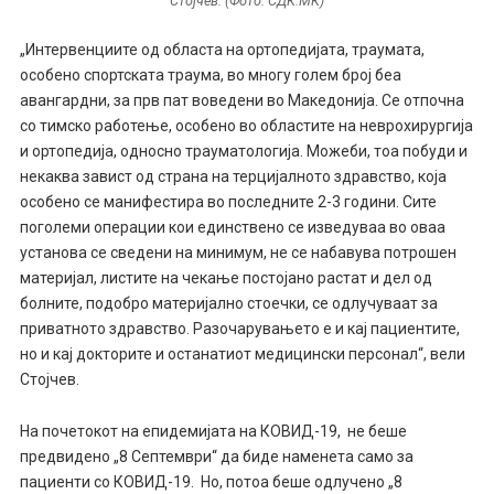
Стојчев. (Фото: СДК.МК)
„Интервенциите од областа на ортопедијата, траумата,
особено спортската траума, во многу голем број беа
авангардни, за прв пат воведени во Македонија. Се отпочна
со тимско работење, особено во областите на неврохирургија
и ортопедија, односно трауматологија. Можеби, тоа побуди и
некаква завист од страна на терцијалното здравство, која
особено се манифестира во последните 2-3 години. Сите
поголеми операции кои единствено се изведуваа во оваа
установа се сведени на минимум, не се набавува потрошен
материјал, листите на чекање постојано растат и дел од
болните, подобро материјално стоечки, се одлучуваат за
приватното здравство. Разочарувањето е и кај пациентите,
но и кај докторите и останатиот медицински персонал“, вели
Стојчев.
На почетокот на епидемијата на КОВИД-19, не беше
предвидено „8 Септември“ да биде наменета само за
пациенти со КОВИД-19. Но, потоа беше одлучено „8