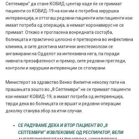
Септември“ да стане КОВИД-центар каде ќе се примаат
пациенти со КОВИД-19 на кои им е потребна хируршка
интервенција, и оттогаш редовни пациенти или пациенти кои
имаат потреба од операција, а немаат коронавирус не се
примаат. Откако е прогласена вонредната состојба,
болницата и практично целосно е претворена во инфективна
клиника, а сите десетина матични анестезиолози се
ангажирани на Одделот за интензивна нега, па поради
нивната презафатеност и премор, сите редовни прегледи,
контроли и хируршки интервенции се стопирани.
Министерот за здравство Венко Филипче неколку пати на
прашањата зошто во „8 Септември“ не се примаат пациенти
кои немаат КОВИД-19, а имаат потреба од интервенција,
тврди дека во болницата се вршат и редовни операции
доколку станува збор за итни случаи.
СЕ РАДУВАМЕ ДЕКА И ВТОР ПАЦИЕНТ ВО „8
СЕПТЕМВРИ“ ИЗВЛЕКОВМЕ ОД РЕСПИРАТОР, ВЕЛИ