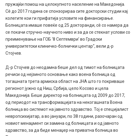
пружајќи помош на целокупното население на Македонија.
Сè до 2017 година се спонзорираа сите докторски студии кај
колегите кои ги прифатија условите на финансирање.
Болницата имаше повеќе од 25 докторанди, сè со намера да
се покачи стручно-научното ниво и за да се стекнат услови со
преименување на ГОБ ‘8 Септември’ во Градски
универзитетски клиничко-болнички центар“, вели д-р
Стојчев.
Д-р Стојчев до неодамна беше дел од тимот на болницата
речиси од нејзиното основање како воена болница од
тогашната трета армиска област на ЈНА што го покриваше
регионот јужно од Ниш, Србија, цело Косово и цела
Македонија. Беше директор на болницата од 2009 до 2017,
од периодот на трансформацијата на некогашната Воена
болница во системот на јавното здравство. Тој е специјалист
невропсихијатар, а во јануари, по 38 години, разочаран од
новиот менаџмент си замина од болницата и од јавното
здравство, за да биде менаџер на приватна болница во