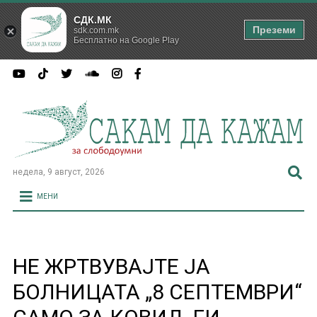
СДК.МК
Преземи
sdk.com.mk
Бесплатно на Google Play
недела, 9 август, 2026
МЕНИ
НЕ ЖРТВУВАЈТЕ JA
БОЛНИЦАТА „8 СЕПТЕМВРИ“