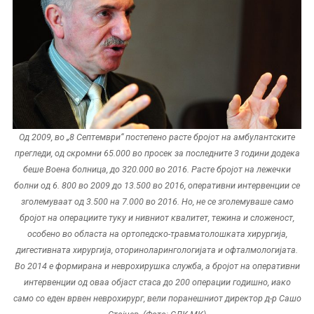
Од 2009, во „8 Септември“ постепено расте бројот на амбулантските
прегледи, од скромни 65.000 во просек за последните 3 години додека
беше Воена болница, до 320.000 во 2016. Расте бројот на лежечки
болни од 6. 800 во 2009 до 13.500 во 2016, оперативни интервенции се
зголемуваат од 3.500 на 7.000 во 2016. Но, не се зголемуваше само
бројот на операциите туку и нивниот квалитет, тежина и сложеност,
особено во областа на ортопедско-травматолошката хирургија,
дигестивната хирургија, оториноларингологијата и офталмологијата.
Во 2014 е формирана и неврохирушка служба, а бројот на оперативни
интервенции од оваа објаст стаса до 200 операции годишно, иако
само со еден врвен неврохирург, вели поранешниот директор д-р Сашо