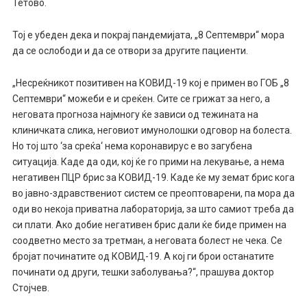
Тетово.
Тој е убеден дека и покрај пандемијата, „8 Септември“ мора
да се ослободи и да се отвори за другите пациенти.
„Несреќникот позитивен на КОВИД-19 кој е примен во ГОБ „8
Септември“ можеби е и среќен. Сите се грижат за него, а
неговата прогноза најмногу ќе зависи од тежината на
клиничката слика, неговиот имунолошки одговор на болеста.
Но тој што ‘за среќа‘ нема коронавирус е во загубена
ситуација. Каде да оди, кој ќе го прими на лекување, а нема
негативен ПЦР брис за КОВИД-19. Каде ќе му земат брис кога
во јавно-здравствениот систем се преоптоварени, па мора да
оди во некоја приватна лабораторија, за што самиот треба да
си плати. Ако добие негативен брис дали ќе биде примен на
соодветно место за третман, а неговата болест не чека. Се
бројат починатите од КОВИД-19. А кој ги брои останатите
починати од други, тешки заболувања?“, прашува доктор
Стојчев.