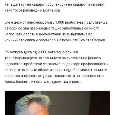
капацитетот на кадарот, обученоста на кадарот и начинот
како тој се раководи и мотивира.
„Не е целиот персонал, близу 1.000 вработени, подготвен да
се бори со ова извонредно тешко заболување со многу
непознати работи и неочекувани изненадувања во
клиничката слика и голем број на починати“, смета Стојчев.
Тој кажува дека од 2009, кога тој ја почнал
трансформацијата на болницата во системот на јавното
здравство, вработени се голем број доктори професионалци,
експерти во своите области кои на најдобар можен начин ги
користеа инфраструктурните капацитети на поранешната
Воена болница и новата медицинска опрема.