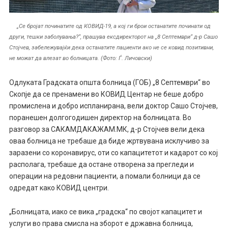
„Се бројат починатите од КОВИД-19, а кој ги брои останатите починати од
други, тешки заболувања?“, прашува ексдиректорот на „8 Септември“ д-р Сашо
Стојчев, забележувајќи дека останатите пациенти ако не се ковид позитивни,
не можат да влезат во болницата. (Фото: Ѓ. Личовски)
Одлуката Градската општа болница (ГОБ) „8 Септември“ во
Скопје да се пренамени во КОВИД Центар не беше добро
промислена и добро испланирана, вели доктор Сашо Стојчев,
поранешен долгогодишен директор на болницата. Во
разговор за САКАМДАКАЖАМ.МК, д-р Стојчев вели дека
оваа болница не требаше да биде жртвувана исклучиво за
заразени со коронавирус, оти со капацитетот и кадарот со кој
располага, требаше да остане отворена за прегледи и
операции на редовни пациенти, а помали болници да се
одредат како КОВИД центри.
„Болницата, иако се вика „градска“ по својот капацитет и
услуги во права смисла на зборот e државна болница,