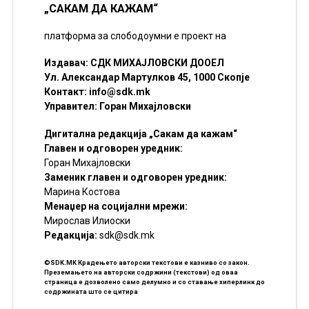
„САКАМ ДА КАЖАМ“
платформа за слободоумни е проект на
Издавач: СДК МИХАЈЛОВСКИ ДООЕЛ
Ул. Александар Мартулков 45, 1000 Скопје
Контакт:
info@sdk.mk
Управител: Горан Михајловски
Дигитална редакција „Сакам да кажам“
Главен и одговорен уредник:
Горан Михајловски
Заменик главен и одговорен уредник:
Марина Костова
Менаџер на социјални мрежи:
Мирослав Илиоски
Редакцијa:
sdk@sdk.mk
©SDK.MK Крадењето авторски текстови е казниво со закон.
Преземањето на авторски содржини (текстови) од оваа
страница е дозволено само делумно и со ставање хиперлинк до
содржината што се цитира