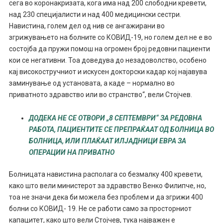
сега во коронакризата, кога има над 200 слободни кревети,
над 230 специјалисти и над 400 медицински сестри.
Навистина, голем дел од нив се ангажирани во
згрижувањето на болните со КОВИД-19, но голем дел не е во
состојба да пружи помош на огромен број редовни пациенти
кои се негативни. Тоа доведува до незадоволство, особено
кај високостручниот и искусен докторски кадар кој најавува
заминување од установата, а каде – нормално во
приватното здравство или во странство“, вели Стојчев.
ДОДЕКА НЕ СЕ ОТВОРИ „8 СЕПТЕМВРИ“ ЗА РЕДОВНА
РАБОТА, ПАЦИЕНТИТЕ СЕ ПРЕПРАЌААТ ОД БОЛНИЦА ВО
БОЛНИЦА, ИЛИ ПЛАЌААТ ИЛЈАДНИЦИ ЕВРА ЗА
ОПЕРАЦИИ НА ПРИВАТНО
Болницата навистина располага со безмалку 400 кревети,
како што вели министерот за здравство Венко Филипче, но,
тоа не значи дека би можела без проблем и да згрижи 400
болни со КОВИД- 19. Не се работи само за просторниот
капацитет, како што вели Стојчев, тука најважен е