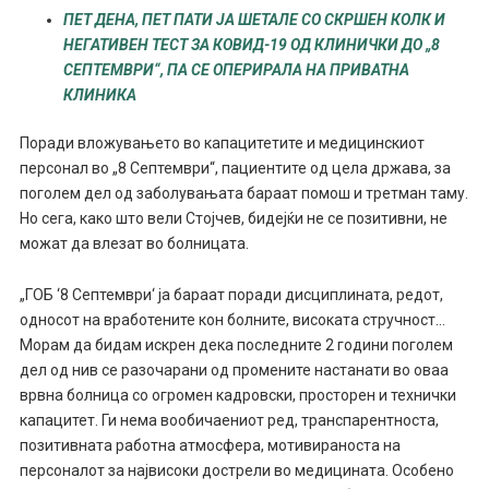
ПЕТ ДЕНА, ПЕТ ПАТИ ЈА ШЕТАЛЕ СО СКРШЕН КОЛК И
НЕГАТИВЕН ТЕСТ ЗА КОВИД-19 ОД КЛИНИЧКИ ДО „8
СЕПТЕМВРИ“, ПА СЕ ОПЕРИРАЛА НА ПРИВАТНА
КЛИНИКА
Поради вложувањето во капацитетите и медицинскиот
персонал во „8 Септември“, пациентите од цела држава, за
поголем дел од заболувањата бараат помош и третман таму.
Но сега, како што вели Стојчев, бидејќи не се позитивни, не
можат да влезат во болницата.
„ГОБ ‘8 Септември‘ ја бараат поради дисциплината, редот,
односот на вработените кон болните, високата стручност…
Морам да бидам искрен дека последните 2 години поголем
дел од нив се разочарани од промените настанати во оваа
врвна болница со огромен кадровски, просторен и технички
капацитет. Ги нема вообичаениот ред, транспарентноста,
позитивната работна атмосфера, мотивираноста на
персоналот за највисоки дострели во медицината. Особено