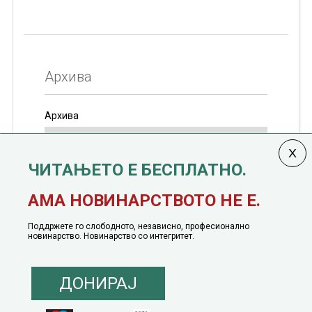
Архива
Архива
ЧИТАЊЕТО Е БЕСПЛАТНО.
Колумната
САКАМ ДА КАЖАМ
излегува од 12
АМА НОВИНАРСТВОТО НЕ Е.
јануари, 1991 година
Поддржете го слободното, независно, професионално
новинарство. Новинарство со интегритет.
ДОНИРАЈ
© 2016 - 2026 Сакам Да Кажам. Сите права задржани |
Маркетинг