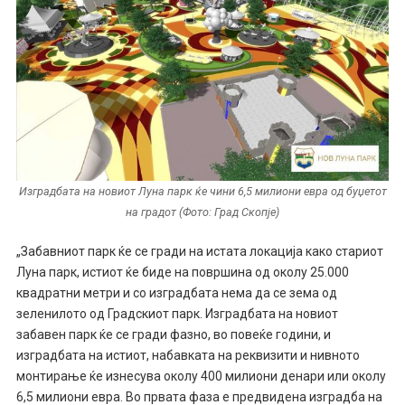
Изградбата на новиот Луна парк ќе чини 6,5 милиони евра од буџетот
на градот (Фото: Град Скопје)
„Забавниот парк ќе се гради на истата локација како стариот
Луна парк, истиот ќе биде на површина од околу 25.000
квадратни метри и со изградбата нема да се зема од
зеленилото од Градскиот парк. Изградбата на новиот
забавен парк ќе се гради фазно, во повеќе години, и
изградбата на истиот, набавката на реквизити и нивното
монтирање ќе изнесува околу 400 милиони денари или околу
6,5 милиони евра. Во првата фаза е предвидена изградба на