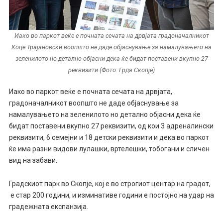
Иако во паркот веќе е почната сечата на дрвјата градоначалникот
Коце Трајановски воопшто не даде објаснување за намалувањето на
зеленилото но детално објасни дека ќе бидат поставени вкупно 27
реквизити (Фото: Грда Скопје)
Иако во паркот веќе е почната сечата на дрвјата,
градоначалникот воопшто не даде објаснување за
намалувањето на зеленилото но детално објасни дека ќе
бидат поставени вкупно 27 реквизити, од кои 3 адреналински
реквизити, 6 семејни и 18 детски реквизити и дека во паркот
ќе има разни видови лулашки, вртелешки, тобогани и сличен
вид на забави.
Градскиот парк во Скопје, кој е во строгиот центар на градот,
е стар 200 години, и изминативе години е постојно на удар на
градежната експанзија.