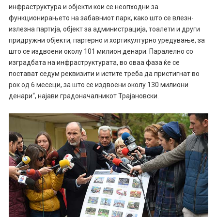
инфраструктура и објекти кои се неопходни за
функционирањето на забавниот парк, како што се влезн-
излезна партија, објект за администрација, тоалети и други
придружни објекти, партерно и хортикултурно уредување, за
што се издвоени околу 101 милион денари. Паралелно со
изградбата на инфраструктурата, во оваа фаза ќе се
постават седум реквизити и истите треба да пристигнат во
рок од 6 месеци, за што се издвоени околу 130 милиони
денари“, најави градоначалникот Трајановски.