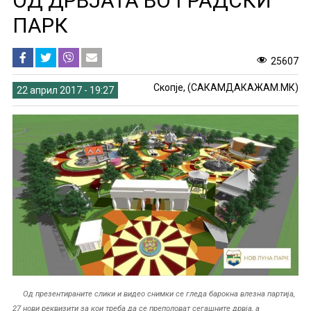
ОД ДРВЈАТА ВО ГРАДСКИ
ПАРК
25607
Скопје, (САКАМДАКАЖАМ.МК)
22 април 2017 - 19:27
Од презентираните слики и видео снимки се гледа барокна влезна партија,
27 нови реквизити за кои треба да се преполоват сегашните дрвја, а