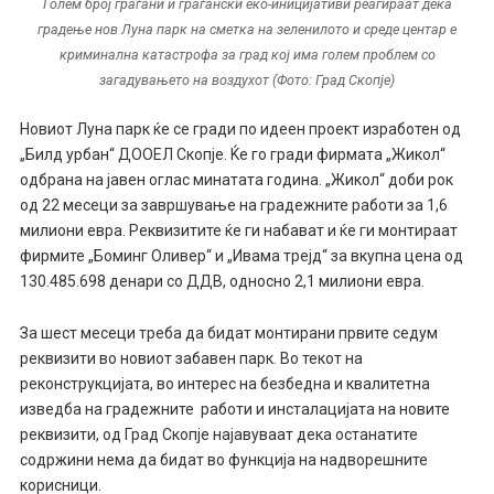
Голем број граѓани и граѓански еко-иницијативи реагираат дека
градење нов Луна парк на сметка на зеленилото и среде центар е
криминална катастрофа за град кој има голем проблем со
загадувањето на воздухот (Фото: Град Скопје)
Новиот Луна парк ќе се гради по идеен проект изработен од
„Билд урбан“ ДООЕЛ Скопје. Ќе го гради фирмата „Жикол“
одбрана на јавен оглас минатата година. „Жикол“ доби рок
од 22 месеци за завршување на градежните работи за 1,6
милиони евра. Реквизитите ќе ги набават и ќе ги монтираат
фирмите „Боминг Оливер“ и „Ивама трејд“ за вкупна цена од
130.485.698 денари со ДДВ, односно 2,1 милиони евра.
За шест месеци треба да бидат монтирани првите седум
реквизити во новиот забавен парк. Во текот на
реконструкцијата, во интерес на безбедна и квалитетна
изведба на градежните работи и инсталацијата на новите
реквизити, од Град Скопје најавуваат дека останатите
содржини нема да бидат во функција на надворешните
корисници.