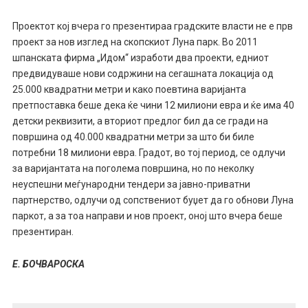
Проектот кој вчера го презентираа градските власти не е прв
проект за нов изглед на скопскиот Луна парк. Во 2011
шпанската фирма „Идом“ изработи два проекти, едниот
предвидуваше нови содржини на сегашната локација од
25.000 квадратни метри и како поевтина варијанта
претпоставка беше дека ќе чини 12 милиони евра и ќе има 40
детски реквизити, а вториот предлог бил да се гради на
површина од 40.000 квадратни метри за што би биле
потребни 18 милиони евра. Градот, во тој период, се одлучи
за варијантата на поголема површина, но по неколку
неуспешни меѓународни тендери за јавно-приватни
партнерство, одлучи од сопствениот буџет да го обнови Луна
паркот, а за тоа направи и нов проект, оној што вчера беше
презентиран.
Е. БОЧВАРОСКА