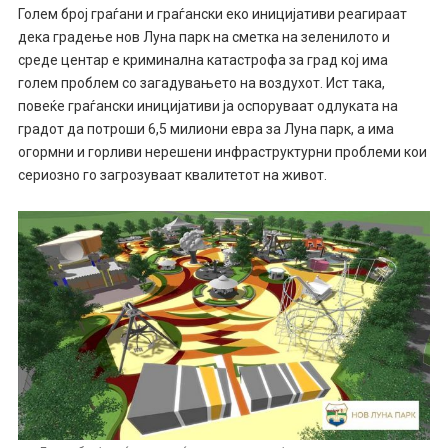
Голем број граѓани и граѓански еко иницијативи реагираат
дека градење нов Луна парк на сметка на зеленилото и
среде центар е криминална катастрофа за град кој има
голем проблем со загадувањето на воздухот. Ист така,
повеќе граѓански иницијативи ја оспоруваат одлуката на
градот да потроши 6,5 милиони евра за Луна парк, а има
огормни и горливи нерешени инфраструктурни проблеми кои
сериозно го загрозуваат квалитетот на живот.