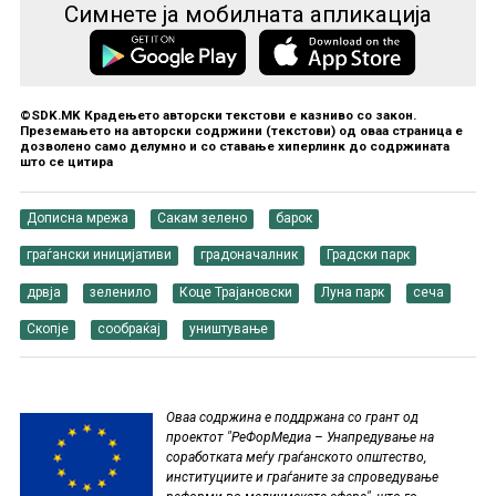
Симнете ја мобилната апликација
©SDK.MK Крадењето авторски текстови е казниво со закон.
Преземањето на авторски содржини (текстови) од оваа страница е
дозволено само делумно и со ставање хиперлинк до содржината
што се цитира
Дописна мрежа
Сакам зелено
барок
граѓански иницијативи
градоначалник
Градски парк
дрвја
зеленило
Коце Трајановски
Луна парк
сеча
Скопје
сообраќај
уништување
Oваа содржина е поддржана со грант од
проектот "РеФорМедиа – Унапредување на
соработката меѓу граѓанското општество,
институциите и граѓаните за спроведување