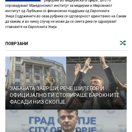
реформи во медиумската сфера", што го
спроведуваат Македонскиот институт за медиуми и Мировниот
институт од Љубљана со финансиска поддршка од Европската
Унија.Содржините во оваа рубрика се одговорност единствено на Сакам
да кажам, и во никој случај не може да се смета дека ги одразуваат
ставовите на Европската Унија
ПОВРЗАНИ
ЗАБАВАТА ЗАВРШИ, РЕЧЕ ШИЛЕГОВ И
ОФИЦИЈАЛНО ГИ СТОПИРАШЕ БАРОКНИТЕ
ФАСАДИ НИЗ СКОПЈЕ