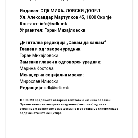
Издавач: СДК МИХАЈЛОВСКИ ДООЕЛ
Ул. Александар Мартулков 45, 1000 Скопје
Контакт:
info@sdk.mk
Управител: Горан Михајловски
Дигитална редакција „Сакам да кажам“
Главен и одговорен уредник:
Горан Михајловски
Заменик главен и одговорен уредник:
Марина Костова
Менаџер на социјални мрежи:
Мирослав Илиоски
Редакцијa:
sdk@sdk.mk
©SDK.MK Крадењето авторски текстови е казниво со закон.
Преземањето на авторски содржини (текстови) од оваа
страница е дозволено само делумно и со ставање хиперлинк до
содржината што се цитира