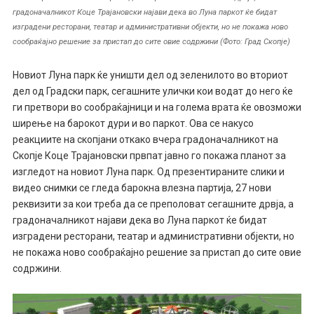
градоначалникот Коце Трајановски најави дека во Луна паркот ќе бидат
изградени ресторани, театар и административни објекти, но не покажа ново
сообраќајно решение за пристап до сите овие содржини (Фото: Град Скопје)
Новиот Луна парк ќе уништи дел од зеленилото во вториот
дел од Градски парк, сегашните улички кои водат до него ќе
ги претвори во сообраќајници и на голема врата ќе овозможи
ширење на барокот дури и во паркот. Ова се накусо
реакциите на скопјани откако вчера градоначалникот на
Скопје Коце Трајановски првпат јавно го покажа планот за
изгледот на новиот Луна парк. Од презентираните слики и
видео снимки се гледа барокна влезна партија, 27 нови
реквизити за кои треба да се преполоват сегашните дрвја, а
градоначалникот најави дека во Луна паркот ќе бидат
изградени ресторани, театар и административни објекти, но
не покажа ново сообраќајно решение за пристап до сите овие
содржини.