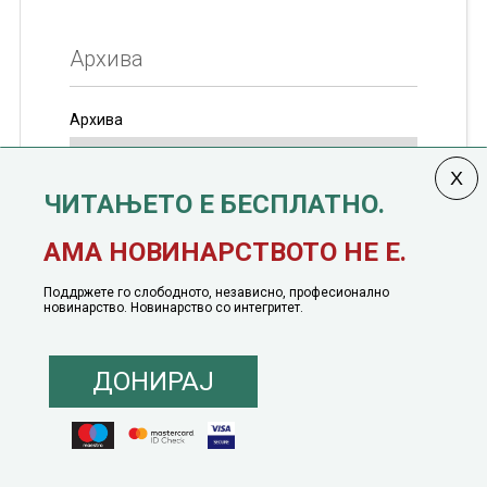
Архива
Архива
ЧИТАЊЕТО Е БЕСПЛАТНО.
Колумната
САКАМ ДА КАЖАМ
излегува од 12
АМА НОВИНАРСТВОТО НЕ Е.
јануари, 1991 година
Поддржете го слободното, независно, професионално
новинарство. Новинарство со интегритет.
ДОНИРАЈ
© 2016 - 2026 Сакам Да Кажам. Сите права задржани |
Маркетинг
понуда
|
Понуда за политичко рекламирање
|
Политика на приватност
|
Политика на инклузија
|
Кодекс на однесување