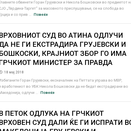
Главните обвинети Горан Грујевски и Никола Бошковски во предметот н
СЈО „Тврдина-Таргет“ за масовното прислушување, се на слобода во
Грција и со прив ...
Повеќе
ВРХОВНИОТ СУД ВО АТИНА ОДЛУЧИ
ДА НЕ ГИ ЕКСТРАДИРА ГРУЈЕВСКИ И
БОШКОСКИ, КРАЈНИОТ ЗБОР ГО ИМА
ГРЧКИОТ МИНИСТЕР ЗА ПРАВДА
18 мај 2018
Избеганите Горан Грујевски, ексначалник на Петтата управа во МВР,
и вработениот во УБК Никола Бошковски да не бидат екстрадирани во
Македонија, одлучи ...
Повеќе
В ПЕТОК ОДЛУКА НА ГРЧКИОТ
ВРХОВЕН СУД ДАЛИ ЌЕ ГИ ИСПРАТИ В