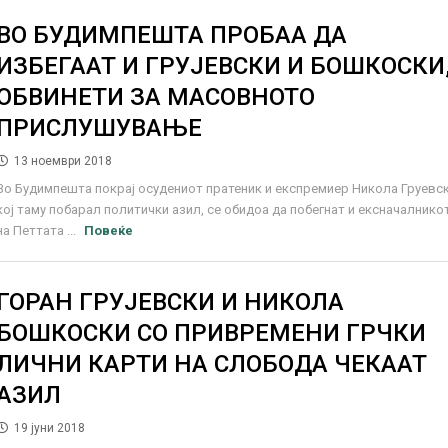
ВО БУДИМПЕШТА ПРОБАА ДА
ИЗБЕГААТ И ГРУЈЕВСКИ И БОШКОСКИ
ОБВИНЕТИ ЗА МАСОВНОТО
ПРИСЛУШУВАЊЕ
13 ноември 2018
Во Будимпешта покрај осудениот пратеник и експремиер Никола Груевс
кој таму побарал политички азил, се обидоа да побегнат и ексначалнико
на Петтата ...
Повеќе
ГОРАН ГРУЈЕВСКИ И НИКОЛА
БОШКОСКИ СО ПРИВРЕМЕНИ ГРЧКИ
ЛИЧНИ КАРТИ НА СЛОБОДА ЧЕКААТ
АЗИЛ
19 јуни 2018