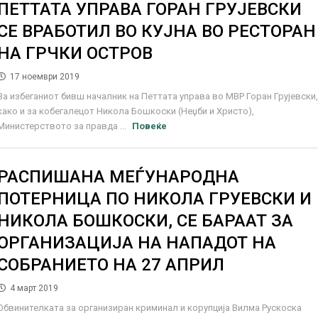
ПЕТТАТА УПРАВА ГОРАН ГРУЈЕВСКИ
СЕ ВРАБОТИЛ ВО КУЈНА ВО РЕСТОРАН
НА ГРЧКИ ОСТРОВ
17 ноември 2019
За избеганиот бивш началник на Петтата управа во МВР Горан Грујевски
како и за кобегалецот Никола Бошкоски (Неџби и Христо),
Министерството за правда ...
Повеќе
РАСПИШАНА МЕЃУНАРОДНА
ПОТЕРНИЦА ПО НИКОЛА ГРУЕВСКИ И
НИКОЛА БОШКОСКИ, СЕ БАРААТ ЗА
ОРГАНИЗАЦИЈА НА НАПАДОТ НА
СОБРАНИЕТО НА 27 АПРИЛ
4 март 2019
Обвинителката за организиран криминал и корупција Вилма Рускоска