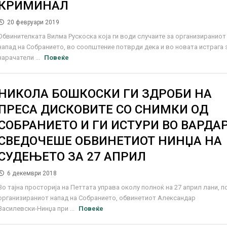
КРИМИНАЛ
20 февруари 2019
Обвинителката Вилма Рускоска која ги води случаите за организираниот
напад на Собранието, во соопштение потврди дека и во новата истрага 
нарачатели ...
Повеќе
НИКОЛА БОШКОСКИ ГИ ЗДРОБИ НА
ПРЕСА ДИСКОВИТЕ СО СНИМКИ ОД
СОБРАНИЕТО И ГИ ИСТУРИ ВО ВАРДАР
СВЕДОЧЕШЕ ОБВИНЕТИОТ НИНЏА НА
СУДЕЊЕТО ЗА 27 АПРИЛ
6 декември 2018
Во тајна просторија на Петтата управа околу полноќ на 27 април лани, п
организираниот напад на Собранието, обвинетиот Александар
Василевски-Нинџа при ...
Повеќе