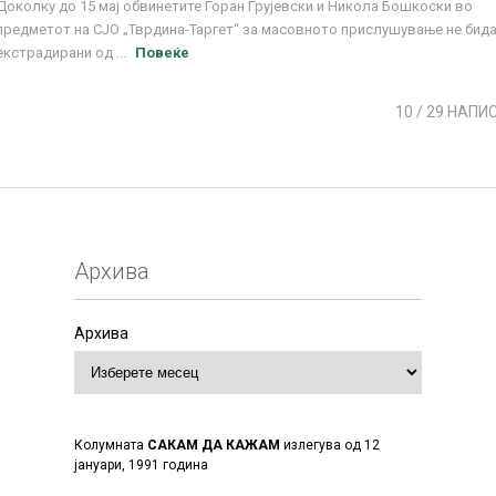
Доколку до 15 мај обвинетите Горан Грујевски и Никола Бошкоски во
предметот на СЈО „Тврдина-Таргет“ за масовното прислушување не бид
екстрадирани од ...
Повеќе
10
/ 29 НАПИ
Архива
Архива
Колумната
САКАМ ДА КАЖАМ
излегува од 12
јануари, 1991 година