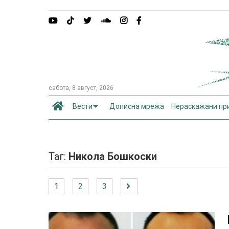
сабота, 8 август, 2026
Вести
Дописна мрежа
Нераскажани пр
Таг:
Никола Бошкоски
1
2
3