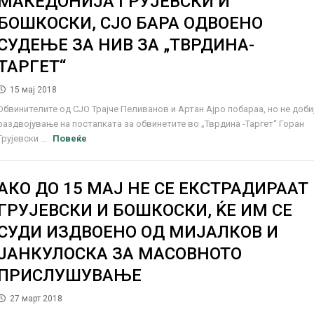
МАКЕДОНИЈА ГРУЈЕВСКИ И
БОШКОСКИ, СЈО БАРА ОДВОЕНО
СУДЕЊЕ ЗА НИВ ЗА „ТВРДИНА-
ТАРГЕТ“
15 мај 2018
Обвинителите од СЈО Трајче Пеливанов и Артан Ајро побараа, но не доби
раздвојување на постапката за обвинетите во „Тврдина -Таргет“ Горан
Грујевски ...
Повеќе
АКО ДО 15 МАЈ НЕ СЕ ЕКСТРАДИРААТ
ГРУЈЕВСКИ И БОШКОСКИ, ЌЕ ИМ СЕ
СУДИ ИЗДВОЕНО ОД МИЈАЛКОВ И
ЈАНКУЛОСКА ЗА МАСОВНОТО
ПРИСЛУШУВАЊЕ
27 март 2018