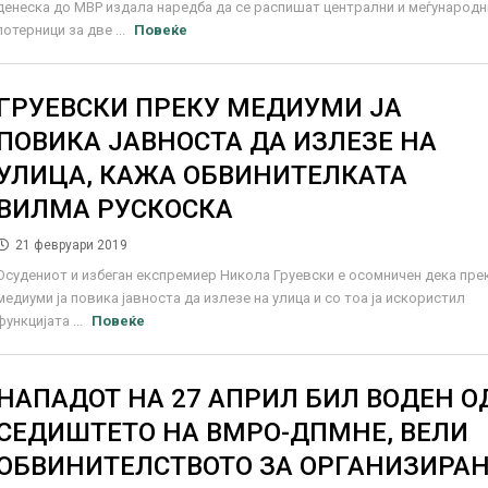
денеска до МВР издала наредба да се распишат централни и меѓународн
потерници за две ...
Повеќе
ГРУЕВСКИ ПРЕКУ МЕДИУМИ ЈА
ПОВИКА ЈАВНОСТА ДА ИЗЛЕЗЕ НА
УЛИЦА, КАЖА ОБВИНИТЕЛКАТА
ВИЛМА РУСКОСКА
21 февруари 2019
Осудениот и избеган експремиер Никола Груевски е осомничен дека пре
медиуми ја повика јавноста да излезе на улица и со тоа ја искористил
функцијата ...
Повеќе
НАПАДОТ НА 27 АПРИЛ БИЛ ВОДЕН О
СЕДИШТЕТО НА ВМРО-ДПМНЕ, ВЕЛИ
ОБВИНИТЕЛСТВОТО ЗА ОРГАНИЗИРА